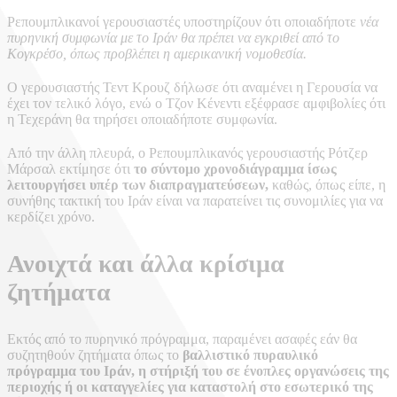
Ρεπουμπλικανοί γερουσιαστές υποστηρίζουν ότι οποιαδήποτε
νέα
πυρηνική συμφωνία με το Ιράν θα πρέπει να εγκριθεί από το
Κογκρέσο, όπως προβλέπει η αμερικανική νομοθεσία.
Ο γερουσιαστής Τεντ Κρουζ δήλωσε ότι αναμένει η Γερουσία να
έχει τον τελικό λόγο, ενώ ο Τζον Κένεντι εξέφρασε αμφιβολίες ότι
η Τεχεράνη θα τηρήσει οποιαδήποτε συμφωνία.
Από την άλλη πλευρά, ο Ρεπουμπλικανός γερουσιαστής Ρότζερ
Μάρσαλ εκτίμησε ότι
το σύντομο χρονοδιάγραμμα ίσως
λειτουργήσει υπέρ των διαπραγματεύσεων,
καθώς, όπως είπε, η
συνήθης τακτική του Ιράν είναι να παρατείνει τις συνομιλίες για να
κερδίζει χρόνο.
Ανοιχτά και άλλα κρίσιμα
ζητήματα
Εκτός από το πυρηνικό πρόγραμμα, παραμένει ασαφές εάν θα
συζητηθούν ζητήματα όπως το
βαλλιστικό πυραυλικό
πρόγραμμα του Ιράν, η στήριξή του σε ένοπλες οργανώσεις της
περιοχής ή οι καταγγελίες για καταστολή στο εσωτερικό της