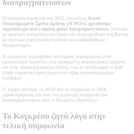
διαπραγματεύσεων
Η πυρηνική συμφωνία του 2015, γνωστή ως
Κοινό
Ολοκληρωμένο Σχέδιο Δράσης (JCPOA),
χρειάστηκε
περισσότερο από ενάμιση χρόνο διαπραγματεύσεων.
Ξεκίνησε
με μυστικές συνομιλίες στο Ομάν και ολοκληρώθηκε στη Βιέννη,
με τη συμμετοχή δεκάδων ειδικών και υψηλόβαθμων
αξιωματούχων.
Η συμφωνία περιλάμβανε αυστηρούς περιορισμούς στον
εμπλουτισμό ουρανίου, στις προηγμένες φυγοκεντρικές μηχανές
και στην παραγωγή βαρέος ύδατος, ενώ σε αντάλλαγμα το Ιράν
έλαβε σημαντική άρση κυρώσεων αξίας δισεκατομμυρίων
δολαρίων.
Ο Τραμπ απέσυρε τις ΗΠΑ από τη συμφωνία το 2018,
χαρακτηρίζοντάς την τότε «τη χειρότερη συμφωνία που
διαπραγματεύτηκαν ποτέ οι Ηνωμένες Πολιτείες».
Το Κογκρέσο ζητά λόγο στην
τελική συμφωνία