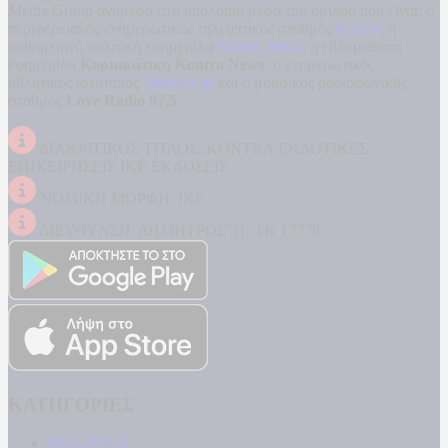
Media Group ανάμεσα στα υπόλοιπα μέσα του ομίλου που είναι: ο
περιφερειακός ενημερωτικός τηλεοπτικός σταθμός
Kontra
, η
καθημερινή πολιτική εφημερίδα
Kontra News
, η εβδομαδιαία
εφημερίδα
Κυριακάτικη Kontra News
, ο ενημερωτικός
αθλητικός ιστότοπος
Filathlos.gr
και ο μουσικός ραδιοφωνικός
σταθμός
Love Radio 97,5
.
ΔΙΑΚΡΙΤΙΚΟΣ ΤΙΤΛΟΣ: KONTRA ΕΚΔΟΤΙΚΕΣ
ΕΠΙΧΕΙΡΗΣΕΙΣ ΙΚΕ ΕΚΔΟΣΕΙΣ
ΝΟΜΙΚΗ ΜΟΡΦΗ: ΙΚΕ
ΔΙΕΥΘΥΝΣΗ: ΔΗΜΗΤΡΟΣ 31, ΤΚ 17778
ΚΑΤΗΓΟΡΙΕΣ
ΠΟΛΙΤΙΚΗ