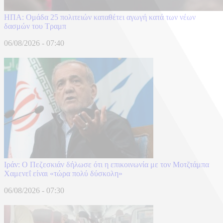
ΗΠΑ: Ομάδα 25 πολιτειών καταθέτει αγωγή κατά των νέων
δασμών του Τραμπ
06/08/2026 - 07:40
Ιράν: Ο Πεζεσκιάν δήλωσε ότι η επικοινωνία με τον Μοτζτάμπα
Χαμενεΐ είναι «τώρα πολύ δύσκολη»
06/08/2026 - 07:30