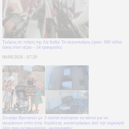
Τρόμος σε πτήση της Air India: Το αεροσκάφος έχασε 300 πόδια
ύψος στον αέρα – 14 τραυματίες
06/08/2026 - 07:20
Ζευγάρι Βρετανών με 3 παιδιά πούλησαν τα πάντα για να
αγοράσουν σπίτι στην Αιγιάλεια, καταστράφηκε από την πυρκαγιά
λίγο πριν μετακομίσουν, φωτογραφίες