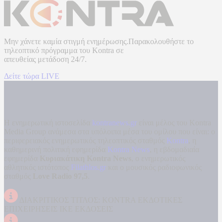
Μην χάνετε καμία στιγμή ενημέρωσης.Παρακολουθήστε το
τηλεοπτικό πρόγραμμα του
Kontra
σε
απευθείας μετάδοση
24/7.
Δείτε τώρα LIVE
Η ενημερωτική ιστοσελίδα
kontranews.gr
είναι μέλος του Kontra
Media Group ανάμεσα στα υπόλοιπα μέσα του ομίλου που είναι: ο
περιφερειακός ενημερωτικός τηλεοπτικός σταθμός
Kontra
, η
καθημερινή πολιτική εφημερίδα
Kontra News
, η εβδομαδιαία
εφημερίδα
Κυριακάτικη Kontra News
, ο ενημερωτικός
αθλητικός ιστότοπος
Filathlos.gr
και ο μουσικός ραδιοφωνικός
σταθμός
Love Radio 97,5
.
ΔΙΑΚΡΙΤΙΚΟΣ ΤΙΤΛΟΣ: KONTRA ΕΚΔΟΤΙΚΕΣ
ΕΠΙΧΕΙΡΗΣΕΙΣ ΙΚΕ ΕΚΔΟΣΕΙΣ