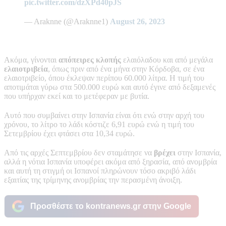
pic.twitter.com/dzXPd40pJS
— Araknne (@Araknne1)
August 26, 2023
Ακόμα, γίνονται
απόπειρες κλοπής
ελαιόλαδου και από μεγάλα
ελαιοτριβεία
, όπως πριν από ένα μήνα στην Κόρδοβα, σε ένα
ελαιοτριβείο, όπου έκλεψαν περίπου 60.000 λίτρα. Η τιμή του
αποτιμάται γύρω στα 500.000 ευρώ και αυτό έγινε από δεξαμενές
που υπήρχαν εκεί και το μετέφεραν με βυτία.
Αυτό που συμβαίνει στην Ισπανία είναι ότι ενώ στην αρχή του
χρόνου, το λίτρο το λάδι κόστιζε 6,91 ευρώ ενώ η τιμή του
Σετεμβρίου έχει φτάσει στα 10,34 ευρώ.
Από τις αρχές Σεπτεμβρίου δεν σταμάτησε να
βρέχει
στην Ισπανία,
αλλά η νότια Ισπανία υποφέρει ακόμα από ξηρασία, από ανομβρία
και αυτή τη στιγμή οι Ισπανοί πληρώνουν τόσο ακριβό λάδι
εξαιτίας της τρίμηνης ανομβρίας την περασμένη άνοιξη.
Προσθέστε το kontranews.gr στην Google