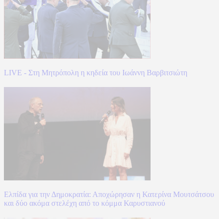
LIVE - Στη Μητρόπολη η κηδεία του Ιωάννη Βαρβιτσιώτη
Ελπίδα για την Δημοκρατία: Αποχώρησαν η Κατερίνα Μουτσάτσου
και δύο ακόμα στελέχη από το κόμμα Καρυστιανού