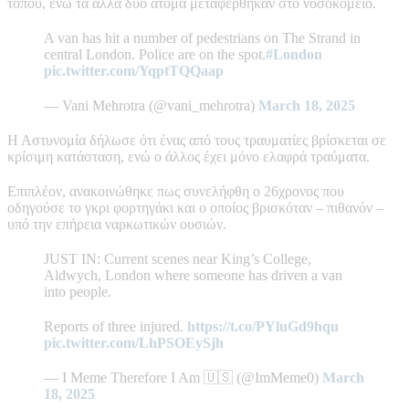
τόπου, ενώ τα άλλα δύο άτομα μεταφέρθηκαν στο νοσοκομείο.
A van has hit a number of pedestrians on The Strand in
central London. Police are on the spot.
#London
pic.twitter.com/YqptTQQaap
— Vani Mehrotra (@vani_mehrotra)
March 18, 2025
Η Αστυνομία δήλωσε ότι ένας από τους τραυματίες βρίσκεται σε
κρίσιμη κατάσταση, ενώ ο άλλος έχει μόνο ελαφρά τραύματα.
Επιπλέον, ανακοινώθηκε πως συνελήφθη ο 26χρονος που
οδηγούσε το γκρι φορτηγάκι και ο οποίος βρισκόταν – πιθανόν –
υπό την επήρεια ναρκωτικών ουσιών.
JUST IN: Current scenes near King’s College,
Aldwych, London where someone has driven a van
into people.
Reports of three injured.
https://t.co/PYluGd9hqu
pic.twitter.com/LhPSOEySjh
— I Meme Therefore I Am 🇺🇸 (@ImMeme0)
March
18, 2025