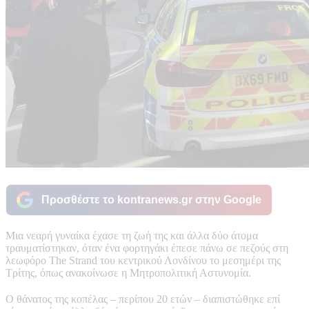
Προσθέστε το kontranews.gr στην Google
Μια νεαρή γυναίκα έχασε τη ζωή της και άλλα δύο άτομα
τραυματίστηκαν, όταν ένα φορτηγάκι έπεσε πάνω σε πεζούς στη
λεωφόρο The Strand του κεντρικού Λονδίνου το μεσημέρι της
Τρίτης, όπως ανακοίνωσε η Μητροπολιτική Αστυνομία.
Ο θάνατος της κοπέλας – περίπου 20 ετών – διαπιστώθηκε επί