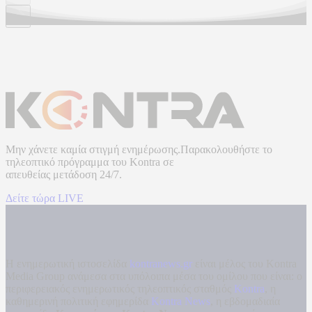
Μην χάνετε καμία στιγμή ενημέρωσης.Παρακολουθήστε το
τηλεοπτικό πρόγραμμα του
Kontra
σε
απευθείας μετάδοση
24/7.
Δείτε τώρα LIVE
Η ενημερωτική ιστοσελίδα
kontranews.gr
είναι μέλος του Kontra
Media Group ανάμεσα στα υπόλοιπα μέσα του ομίλου που είναι: ο
περιφερειακός ενημερωτικός τηλεοπτικός σταθμός
Kontra
, η
καθημερινή πολιτική εφημερίδα
Kontra News
, η εβδομαδιαία