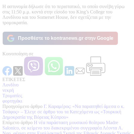
Η αστυνομία δήλωσε ότι το περιστατικό, το οποίο συνέβη γύρω
στις 11:50 μ.μ. κοντά στην είσοδο του King’s College του
Λονδίνου και του Somerset House, δεν σχετίζεται με την
τρομοκρατία.
Προσθέστε το kontranews.gr στην Google
Κοινοποίηση σε
ΕΤΙΚΕΤΕΣ
Λονδίνο
νεκρή
Τρυματίες
φορτηγάκι
Προηγούμενο άρθρο
Γ. Καραμέρος: «Να παραιτηθεί άμεσα ο κ.
Τσάφος» – Έλεγε σε άρθρο του τα Κατεχόμενα ως «Τουρκική
Δημοκρατία της Βόρειας Κύπρου»
Επόμενο άρθρο
Η νέα παράσταση μουσικού θεάτρου Madre
Salonico, σε κείμενο του διακεκριμένου συγγραφέα Λέοντα A.
Ναρ, φέρνει στην Εναλλακτική Σκηνή της Εθνικής Λυρικής Σκηνής