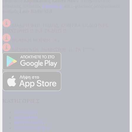
εφημερίδα
Κυριακάτικη Kontra News
, ο ενημερωτικός
αθλητικός ιστότοπος
Filathlos.gr
και ο μουσικός ραδιοφωνικός
σταθμός
Love Radio 97,5
.
ΔΙΑΚΡΙΤΙΚΟΣ ΤΙΤΛΟΣ: KONTRA ΕΚΔΟΤΙΚΕΣ
ΕΠΙΧΕΙΡΗΣΕΙΣ ΙΚΕ ΕΚΔΟΣΕΙΣ
ΝΟΜΙΚΗ ΜΟΡΦΗ: ΙΚΕ
ΔΙΕΥΘΥΝΣΗ: ΔΗΜΗΤΡΟΣ 31, ΤΚ 17778
ΚΑΤΗΓΟΡΙΕΣ
ΠΟΛΙΤΙΚΗ
ΚΟΙΝΩΝΙΑ
ΜΠΟΥΡΛΟΤΟ
ΠΑΡΑΠΟΛΙΤΙΚΑ