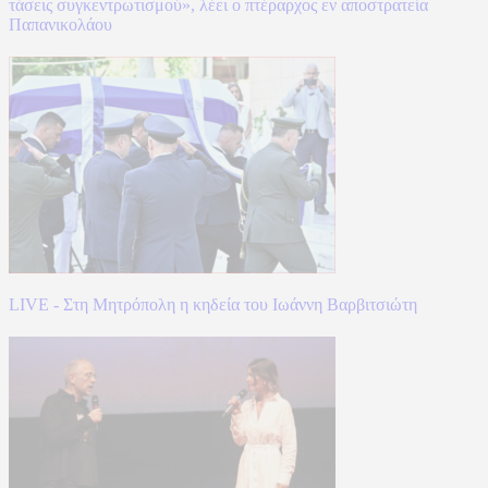
τάσεις συγκεντρωτισμού», λέει ο πτέραρχος εν αποστρατεία
Παπανικολάου
LIVE - Στη Μητρόπολη η κηδεία του Ιωάννη Βαρβιτσιώτη