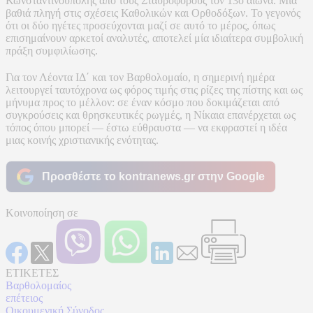
Κωνσταντινούπολης από τους Σταυροφόρους τον 13ο αιώνα. Μια
βαθιά πληγή στις σχέσεις Καθολικών και Ορθοδόξων. Το γεγονός
ότι οι δύο ηγέτες προσεύχονται μαζί σε αυτό το μέρος, όπως
επισημαίνουν αρκετοί αναλυτές, αποτελεί μία ιδιαίτερα συμβολική
πράξη συμφιλίωσης.
Για τον Λέοντα ΙΔ΄ και τον Βαρθολομαίο, η σημερινή ημέρα
λειτουργεί ταυτόχρονα ως φόρος τιμής στις ρίζες της πίστης και ως
μήνυμα προς το μέλλον: σε έναν κόσμο που δοκιμάζεται από
συγκρούσεις και θρησκευτικές ρωγμές, η Νίκαια επανέρχεται ως
τόπος όπου μπορεί — έστω εύθραυστα — να εκφραστεί η ιδέα
μιας κοινής χριστιανικής ενότητας.
Προσθέστε το kontranews.gr στην Google
Κοινοποίηση σε
ΕΤΙΚΕΤΕΣ
Βαρθολομαίος
επέτειος
Οικουμενική Σύνοδος