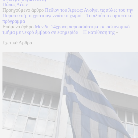
Πάπας Λέων
Προηγούμενο άρθρο
Πεδίον του Άρεως: Ανοίγει τις πύλες του την
Παρασκευή το χριστουγεννιάτικο χωριό – Το πλούσιο εορταστικό
πρόγραμμα
Επόμενο άρθρο
Μενίδι: 14χρονη παρουσιάστηκε σε αστυνομικό
τμήμα με νεκρό έμβρυο σε εφημερίδα – Η κατάθεση της
»
Σχετικά Άρθρα