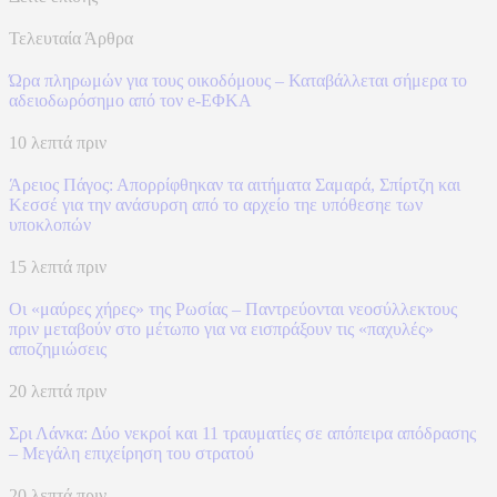
Τελευταία Άρθρα
Ώρα πληρωμών για τους οικοδόμους – Καταβάλλεται σήμερα το
αδειοδωρόσημο από τον e-ΕΦΚΑ
10 λεπτά πριν
Άρειος Πάγος: Απορρίφθηκαν τα αιτήματα Σαμαρά, Σπίρτζη και
Κεσσέ για την ανάσυρση από το αρχείο τηε υπόθεσηε των
υποκλοπών
15 λεπτά πριν
Οι «μαύρες χήρες» της Ρωσίας – Παντρεύονται νεοσύλλεκτους
πριν μεταβούν στο μέτωπο για να εισπράξουν τις «παχυλές»
αποζημιώσεις
20 λεπτά πριν
Σρι Λάνκα: Δύο νεκροί και 11 τραυματίες σε απόπειρα απόδρασης
– Μεγάλη επιχείρηση του στρατού
20 λεπτά πριν