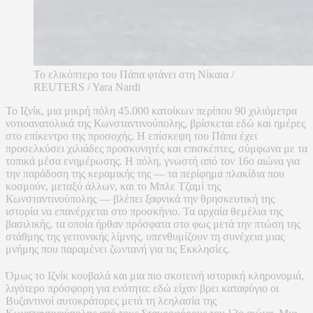
Το ελικόπτερο του Πάπα φτάνει στη Νίκαια /
REUTERS / Yara Nardi
Το Ιζνίκ, μια μικρή πόλη 45.000 κατοίκων περίπου 90 χιλιόμετρα
νοτιοανατολικά της Κωνσταντινούπολης, βρίσκεται εδώ και ημέρες
στο επίκεντρο της προσοχής. Η επίσκεψη του Πάπα έχει
προσελκύσει χιλιάδες προσκυνητές και επισκέπτες, σύμφωνα με τα
τοπικά μέσα ενημέρωσης. Η πόλη, γνωστή από τον 16ο αιώνα για
την παράδοση της κεραμικής της — τα περίφημα πλακίδια που
κοσμούν, μεταξύ άλλων, και το Μπλε Τζαμί της
Κωνσταντινούπολης — βλέπει ξαφνικά την θρησκευτική της
ιστορία να επανέρχεται στο προσκήνιο. Τα αρχαία θεμέλια της
βασιλικής, τα οποία ήρθαν πρόσφατα στο φως μετά την πτώση της
στάθμης της γειτονικής λίμνης, υπενθυμίζουν τη συνέχεια μιας
μνήμης που παραμένει ζωντανή για τις Εκκλησίες.
Όμως το Ιζνίκ κουβαλά και μια πιο σκοτεινή ιστορική κληρονομιά,
λιγότερο πρόσφορη για ενότητα: εδώ είχαν βρει καταφύγιο οι
Βυζαντινοί αυτοκράτορες μετά τη λεηλασία της