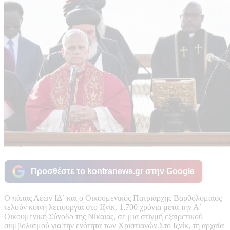
Προσθέστε το kontranews.gr στην Google
Ο πάπας Λέων ΙΔ΄ και ο Οικουμενικός Πατριάρχης Βαρθολομαίος
τελούν κοινή λειτουργία στο Ιζνίκ, 1.700 χρόνια μετά την Α΄
Οικουμενική Σύνοδο της Νίκαιας, σε μια στιγμή εξαιρετικού
συμβολισμού για την ενότητα των Χριστιανών.Στο Ιζνίκ, τη αρχαία