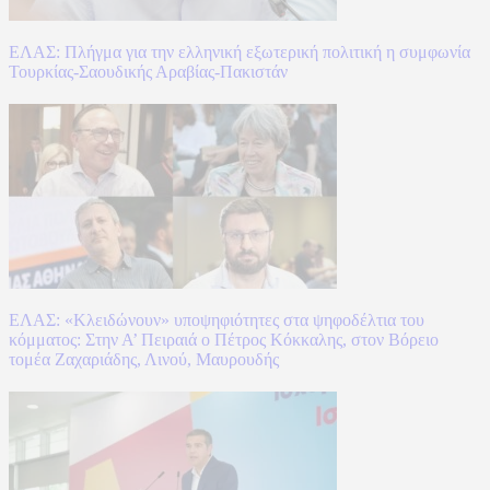
ΕΛΑΣ: Πλήγμα για την ελληνική εξωτερική πολιτική η συμφωνία
Τουρκίας-Σαουδικής Αραβίας-Πακιστάν
ΕΛΑΣ: «Κλειδώνουν» υποψηφιότητες στα ψηφοδέλτια του
κόμματος: Στην Α’ Πειραιά ο Πέτρος Κόκκαλης, στον Βόρειο
τομέα Ζαχαριάδης, Λινού, Μαυρουδής