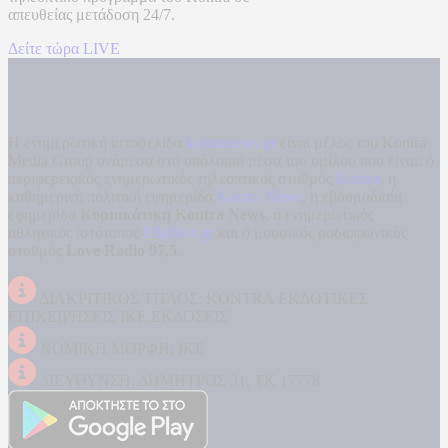
απευθείας μετάδοση
24/7.
Δείτε τώρα LIVE
Η ενημερωτική ιστοσελίδα
kontranews.gr
είναι μέλος του Kontra
Media Group ανάμεσα στα υπόλοιπα μέσα του ομίλου που είναι: ο
περιφερειακός ενημερωτικός τηλεοπτικός σταθμός
Kontra
, η
καθημερινή πολιτική εφημερίδα
Kontra News
, η εβδομαδιαία
εφημερίδα
Κυριακάτικη Kontra News
, ο ενημερωτικός
αθλητικός ιστότοπος
Filathlos.gr
και ο μουσικός ραδιοφωνικός
σταθμός
Love Radio 97,5
.
ΔΙΑΚΡΙΤΙΚΟΣ ΤΙΤΛΟΣ: KONTRA ΕΚΔΟΤΙΚΕΣ
ΕΠΙΧΕΙΡΗΣΕΙΣ ΙΚΕ ΕΚΔΟΣΕΙΣ
ΝΟΜΙΚΗ ΜΟΡΦΗ: ΙΚΕ
ΔΙΕΥΘΥΝΣΗ: ΔΗΜΗΤΡΟΣ 31, ΤΚ 17778