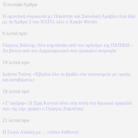
Τελευταία Άρθρα
Η αμυντική συμφωνία με Πακιστάν και Σαουδική Αραβία είναι ίδια
με το Άρθρο 5 του ΝΑΤΟ, λέει ο Χακάν Φιντάν
9 λεπτά πριν
Γιώργος Βάλλης: Νέο καμπανάκι από τον πρόεδρο της ΠΕΠΙΕΘ –
Το βίντεο από τον Αργοσαρωνικό που προκαλεί ανησυχία
19 λεπτά πριν
Ιωάννα Τούνη: «Έβγαλα όλο το βράδυ στο νοσοκομείο με ορούς
και αντιβιώσεις»
19 λεπτά πριν
«Τ’ αγόρια»: Η Έφη Κοντού δίνει νέα πνοή στο θρυλικό τραγούδι
που της είχε γράψει ο Γιώργος Ζαμπέτας!
21 λεπτά πριν
Η Γωγώ Λιδάκη με… ντίσκο διάθεση!