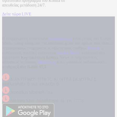
τηλεοπτικό πρόγραμμα του
Kontra
σε
απευθείας μετάδοση
24/7.
Δείτε τώρα LIVE
Η ενημερωτική ιστοσελίδα
kontranews.gr
είναι μέλος του Kontra
Media Group ανάμεσα στα υπόλοιπα μέσα του ομίλου που είναι: ο
περιφερειακός ενημερωτικός τηλεοπτικός σταθμός
Kontra
, η
καθημερινή πολιτική εφημερίδα
Kontra News
, η εβδομαδιαία
εφημερίδα
Κυριακάτικη Kontra News
, ο ενημερωτικός
αθλητικός ιστότοπος
Filathlos.gr
και ο μουσικός ραδιοφωνικός
σταθμός
Love Radio 97,5
.
ΔΙΑΚΡΙΤΙΚΟΣ ΤΙΤΛΟΣ: KONTRA ΕΚΔΟΤΙΚΕΣ
ΕΠΙΧΕΙΡΗΣΕΙΣ ΙΚΕ ΕΚΔΟΣΕΙΣ
ΝΟΜΙΚΗ ΜΟΡΦΗ: ΙΚΕ
ΔΙΕΥΘΥΝΣΗ: ΔΗΜΗΤΡΟΣ 31, ΤΚ 17778