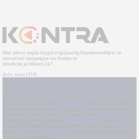
Μην χάνετε καμία στιγμή ενημέρωσης.Παρακολουθήστε το
τηλεοπτικό πρόγραμμα του
Kontra
σε
απευθείας μετάδοση
24/7.
Δείτε τώρα LIVE
Η ενημερωτική ιστοσελίδα
kontranews.gr
είναι μέλος του Kontra
Media Group ανάμεσα στα υπόλοιπα μέσα του ομίλου που είναι: ο
περιφερειακός ενημερωτικός τηλεοπτικός σταθμός
Kontra
, η
καθημερινή πολιτική εφημερίδα
Kontra News
, η εβδομαδιαία
εφημερίδα
Κυριακάτικη Kontra News
, ο ενημερωτικός
αθλητικός ιστότοπος
Filathlos.gr
και ο μουσικός ραδιοφωνικός
σταθμός
Love Radio 97,5
.