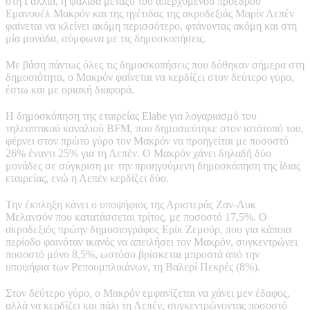
στη Γαλλία, η ψαλίδα μεταξύ του απερχόμενου προέδρου
Εμανουέλ Μακρόν και της ηγέτιδας της ακροδεξιάς Μαρίν Λεπέν
φαίνεται να κλείνει ακόμη περισσότερο, φτάνοντας ακόμη και στη
μία μονάδα, σύμφωνα με τις δημοσκοπήσεις.
Με βάση πάντως όλες τις δημοσκοπήσεις που δόθηκαν σήμερα στη
δημοσιότητα, ο Μακρόν φαίνεται να κερδίζει στον δεύτερο γύρο,
έστω και με οριακή διαφορά.
Η δημοσκόπηση της εταιρείας Elabe για λογαριασμό του
τηλεοπτικού καναλιού BFM, που δημοσιεύτηκε στον ιστότοπό του,
φέρνει στον πρώτο γύρο τον Μακρόν να προηγείται με ποσοστό
26% έναντι 25% για τη Λεπέν. Ο Μακρόν χάνει δηλαδή δύο
μονάδες σε σύγκριση με την προηγούμενη δημοσκόπηση της ίδιας
εταιρείας, ενώ η Λεπέν κερδίζει δύο.
Την έκπληξη κάνει ο υποψήφιος της Αριστεράς Ζαν-Λυκ
Μελανσόν που κατατάσσεται τρίτος, με ποσοστό 17,5%. Ο
ακροδεξιός πρώην δημοσιογράφος Ερίκ Ζεμούρ, που για κάποια
περίοδο φαινόταν ικανός να απειλήσει τον Μακρόν, συγκεντρώνει
ποσοστό μόνο 8,5%, ωστόσο βρίσκεται μπροστά από την
υποψήφια των Ρεπουμπλικάνων, τη Βαλερί Πεκρές (8%).
Στον δεύτερο γύρο, ο Μακρόν εμφανίζεται να χάνει μεν έδαφος,
αλλά να κερδίζει και πάλι τη Λεπέν, συγκεντρώνοντας ποσοστό