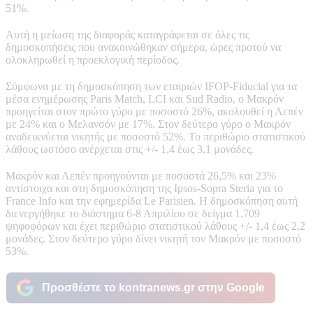
51%.
Αυτή η μείωση της διαφοράς καταγράφεται σε όλες τις
δημοσκοπήσεις που ανακοινώθηκαν σήμερα, ώρες προτού να
ολοκληρωθεί η προεκλογική περίοδος.
Σύμφωνα με τη δημοσκόπηση των εταιριών IFOP-Fiducial για τα
μέσα ενημέρωσης Paris Match, LCI και Sud Radio, ο Μακρόν
προηγείται στον πρώτο γύρο με ποσοστό 26%, ακολουθεί η Λεπέν
με 24% και ο Μελανσόν με 17%. Στον δεύτερο γύρο ο Μακρόν
αναδεικνύεται νικητής με ποσοστό 52%. Το περιθώριο στατιστικού
λάθους ωστόσο ανέρχεται στις +/- 1,4 έως 3,1 μονάδες.
Μακρόν και Λεπέν προηγούνται με ποσοστά 26,5% και 23%
αντίστοιχα και στη δημοσκόπηση της Ipsos-Sopra Steria για το
France Info και την εφημερίδα Le Parisien. Η δημοσκόπηση αυτή
διενεργήθηκε το διάστημα 6-8 Απριλίου σε δείγμα 1.709
ψηφοφόρων και έχει περιθώριο στατιστικού λάθους +/- 1,4 έως 2,2
μονάδες. Στον δεύτερο γύρο δίνει νικητή τον Μακρόν με ποσοστό
53%.
Προσθέστε το kontranews.gr στην Google