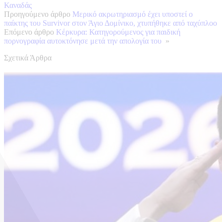
Καναδάς
Προηγούμενο άρθρο
Μερικό ακρωτηριασμό έχει υποστεί ο
παίκτης του Survivor στον Άγιο Δομίνικο, χτυπήθηκε από ταχύπλοο
Επόμενο άρθρο
Κέρκυρα: Κατηγορούμενος για παιδική
πορνογραφία αυτοκτόνησε μετά την απολογία του
»
Σχετικά Άρθρα