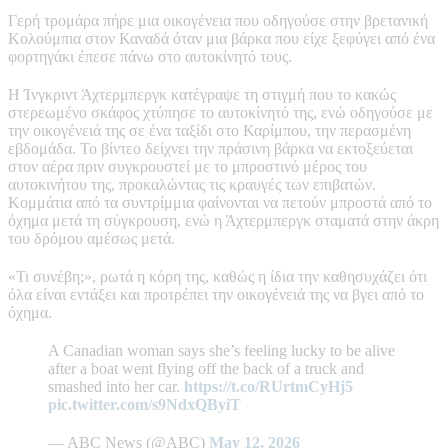
Γερή τρομάρα πήρε μια οικογένεια που οδηγούσε στην βρετανική
Κολούμπια στον Καναδά όταν μια βάρκα που είχε ξεφύγει από ένα
φορτηγάκι έπεσε πάνω στο αυτοκίνητό τους.
Η Ίνγκριντ Άχτερμπεργκ κατέγραψε τη στιγμή που το κακώς
στερεωμένο σκάφος χτύπησε το αυτοκίνητό της, ενώ οδηγούσε με
την οικογένειά της σε ένα ταξίδι στο Καρίμπου, την περασμένη
εβδομάδα. Το βίντεο δείχνει την πράσινη βάρκα να εκτοξεύεται
στον αέρα πριν συγκρουστεί με το μπροστινό μέρος του
αυτοκινήτου της, προκαλώντας τις κραυγές των επιβατών.
Κομμάτια από τα συντρίμμια φαίνονται να πετούν μπροστά από το
όχημα μετά τη σύγκρουση, ενώ η Άχτερμπεργκ σταματά στην άκρη
του δρόμου αμέσως μετά.
«Τι συνέβη;», ρωτά η κόρη της, καθώς η ίδια την καθησυχάζει ότι
όλα είναι εντάξει και προτρέπει την οικογένειά της να βγει από το
όχημα.
A Canadian woman says she’s feeling lucky to be alive
after a boat went flying off the back of a truck and
smashed into her car.
https://t.co/RUrtmCyHj5
pic.twitter.com/s9NdxQByiT
— ABC News (@ABC)
May 12, 2026