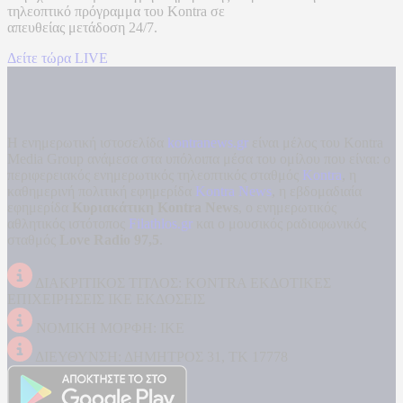
τηλεοπτικό πρόγραμμα του
Kontra
σε
απευθείας μετάδοση
24/7.
Δείτε τώρα LIVE
Η ενημερωτική ιστοσελίδα
kontranews.gr
είναι μέλος του Kontra
Media Group ανάμεσα στα υπόλοιπα μέσα του ομίλου που είναι: ο
περιφερειακός ενημερωτικός τηλεοπτικός σταθμός
Kontra
, η
καθημερινή πολιτική εφημερίδα
Kontra News
, η εβδομαδιαία
εφημερίδα
Κυριακάτικη Kontra News
, ο ενημερωτικός
αθλητικός ιστότοπος
Filathlos.gr
και ο μουσικός ραδιοφωνικός
σταθμός
Love Radio 97,5
.
ΔΙΑΚΡΙΤΙΚΟΣ ΤΙΤΛΟΣ: KONTRA ΕΚΔΟΤΙΚΕΣ
ΕΠΙΧΕΙΡΗΣΕΙΣ ΙΚΕ ΕΚΔΟΣΕΙΣ
ΝΟΜΙΚΗ ΜΟΡΦΗ: ΙΚΕ
ΔΙΕΥΘΥΝΣΗ: ΔΗΜΗΤΡΟΣ 31, ΤΚ 17778