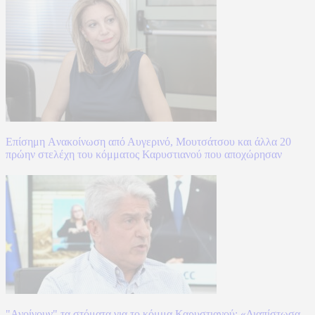
Επίσημη Aνακοίνωση από Αυγερινό, Μουτσάτσου και άλλα 20
πρώην στελέχη του κόμματος Καρυστιανού που αποχώρησαν
"Ανοίγουν" τα στόματα για το κόμμα Καρυστιανού: «Διαπίστωσα