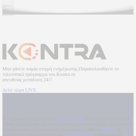
Μην χάνετε καμία στιγμή ενημέρωσης.Παρακολουθήστε το
τηλεοπτικό πρόγραμμα του
Kontra
σε
απευθείας μετάδοση
24/7.
Δείτε τώρα LIVE
Η ενημερωτική ιστοσελίδα
kontranews.gr
είναι μέλος του Kontra
Media Group ανάμεσα στα υπόλοιπα μέσα του ομίλου που είναι: ο
περιφερειακός ενημερωτικός τηλεοπτικός σταθμός
Kontra
, η
καθημερινή πολιτική εφημερίδα
Kontra News
, η εβδομαδιαία