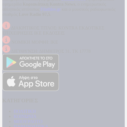
εφημερίδα
Κυριακάτικη Kontra News
, ο ενημερωτικός
αθλητικός ιστότοπος
Filathlos.gr
και ο μουσικός ραδιοφωνικός
σταθμός
Love Radio 97,5
.
ΔΙΑΚΡΙΤΙΚΟΣ ΤΙΤΛΟΣ: KONTRA ΕΚΔΟΤΙΚΕΣ
ΕΠΙΧΕΙΡΗΣΕΙΣ ΙΚΕ ΕΚΔΟΣΕΙΣ
ΝΟΜΙΚΗ ΜΟΡΦΗ: ΙΚΕ
ΔΙΕΥΘΥΝΣΗ: ΔΗΜΗΤΡΟΣ 31, ΤΚ 17778
ΚΑΤΗΓΟΡΙΕΣ
ΠΟΛΙΤΙΚΗ
ΚΟΙΝΩΝΙΑ
ΜΠΟΥΡΛΟΤΟ
ΠΑΡΑΠΟΛΙΤΙΚΑ