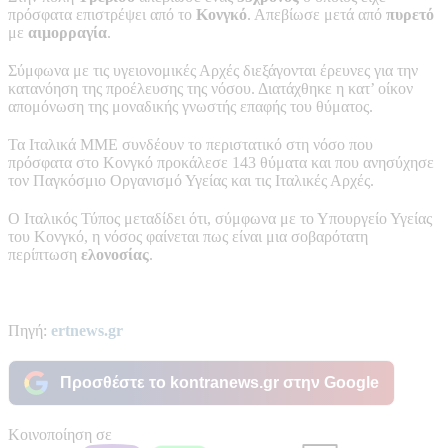
πρόσφατα επιστρέψει από το
Κονγκό
. Απεβίωσε μετά από
πυρετό
με
αιμορραγία
.
Σύμφωνα με τις υγειονομικές Αρχές διεξάγονται έρευνες για την
κατανόηση της προέλευσης της νόσου. Διατάχθηκε η κατ’ οίκον
απομόνωση της μοναδικής γνωστής επαφής του θύματος.
Τα Ιταλικά ΜΜΕ συνδέουν το περιστατικό στη νόσο που
πρόσφατα στο Κονγκό προκάλεσε 143 θύματα και που ανησύχησε
τον Παγκόσμιο Οργανισμό Υγείας και τις Ιταλικές Αρχές.
Ο Ιταλικός Τύπος μεταδίδει ότι, σύμφωνα με το Υπουργείο Υγείας
του Κονγκό, η νόσος φαίνεται πως είναι μια σοβαρότατη
περίπτωση
ελονοσίας
.
Πηγή:
ertnews.gr
Προσθέστε το kontranews.gr στην Google
Κοινοποίηση σε