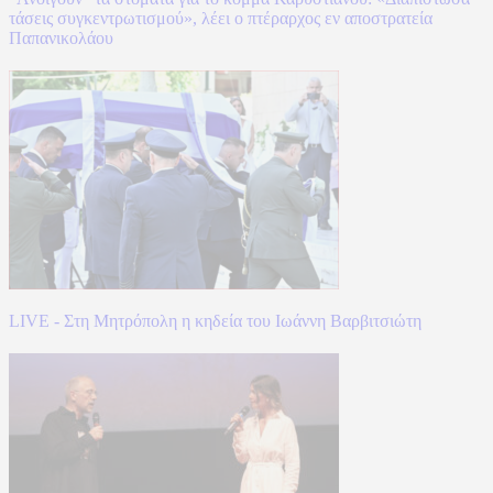
τάσεις συγκεντρωτισμού», λέει ο πτέραρχος εν αποστρατεία
Παπανικολάου
LIVE - Στη Μητρόπολη η κηδεία του Ιωάννη Βαρβιτσιώτη