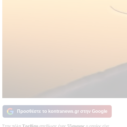
Προσθέστε το kontranews.gr στην Google
Στην πόλη
Τρεβίσο
απεβίωσε ένας
55χρονος
ο οποίος είχε