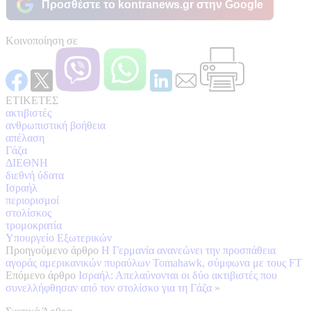
Προσθέστε το kontranews.gr στην Google
Κοινοποίηση σε
ΕΤΙΚΕΤΕΣ
ακτιβιστές
ανθρωπιστική βοήθεια
απέλαση
Γάζα
ΔΙΕΘΝΗ
διεθνή ύδατα
Ισραήλ
περιορισμοί
στολίσκος
τρομοκρατία
Υπουργείο Εξωτερικών
Προηγούμενο άρθρο
Η Γερμανία ανανεώνει την προσπάθεια
αγοράς αμερικανικών πυραύλων Tomahawk, σύμφωνα με τους FT
Επόμενο άρθρο
Ισραήλ: Απελαύνονται οι δύο ακτιβιστές που
συνελλήφθησαν από τον στολίσκο για τη Γάζα
»