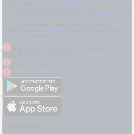
Η ενημερωτική ιστοσελίδα
kontranews.gr
είναι μέλος του Kontra
Media Group ανάμεσα στα υπόλοιπα μέσα του ομίλου που είναι: ο
περιφερειακός ενημερωτικός τηλεοπτικός σταθμός
Kontra
, η
καθημερινή πολιτική εφημερίδα
Kontra News
, η εβδομαδιαία
εφημερίδα
Κυριακάτικη Kontra News
, ο ενημερωτικός
αθλητικός ιστότοπος
Filathlos.gr
και ο μουσικός ραδιοφωνικός
σταθμός
Love Radio 97,5
.
ΔΙΑΚΡΙΤΙΚΟΣ ΤΙΤΛΟΣ: KONTRA ΕΚΔΟΤΙΚΕΣ
ΕΠΙΧΕΙΡΗΣΕΙΣ ΙΚΕ ΕΚΔΟΣΕΙΣ
ΝΟΜΙΚΗ ΜΟΡΦΗ: ΙΚΕ
ΔΙΕΥΘΥΝΣΗ: ΔΗΜΗΤΡΟΣ 31, ΤΚ 17778
ΚΑΤΗΓΟΡΙΕΣ