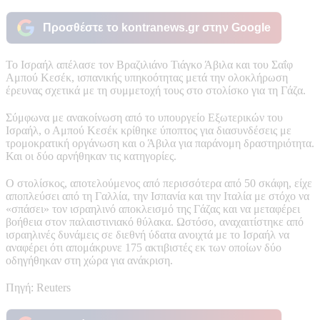
Προσθέστε το kontranews.gr στην Google
Το Ισραήλ απέλασε τον Βραζιλιάνο Τιάγκο Άβιλα και του Σαΐφ
Αμπού Κεσέκ, ισπανικής υπηκοότητας μετά την ολοκλήρωση
έρευνας σχετικά με τη συμμετοχή τους στο στολίσκο για τη Γάζα.
Σύμφωνα με ανακοίνωση από το υπουργείο Εξωτερικών του
Ισραήλ, ο Αμπού Κεσέκ κρίθηκε ύποπτος για διασυνδέσεις με
τρομοκρατική οργάνωση και ο Άβιλα για παράνομη δραστηριότητα.
Και οι δύο αρνήθηκαν τις κατηγορίες.
Ο στολίσκος, αποτελούμενος από περισσότερα από 50 σκάφη, είχε
αποπλεύσει από τη Γαλλία, την Ισπανία και την Ιταλία με στόχο να
«σπάσει» τον ισραηλινό αποκλεισμό της Γάζας και να μεταφέρει
βοήθεια στον παλαιστινιακό θύλακα. Ωστόσο, αναχαιτίστηκε από
ισραηλινές δυνάμεις σε διεθνή ύδατα ανοιχτά με το Ισραήλ να
αναφέρει ότι απομάκρυνε 175 ακτιβιστές εκ των οποίων δύο
οδηγήθηκαν στη χώρα για ανάκριση.
Πηγή: Reuters