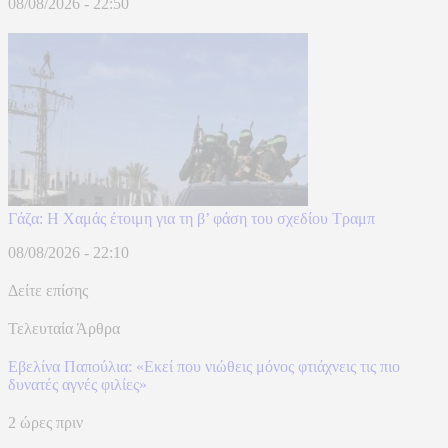
08/08/2026 - 22:50
Γάζα: Η Χαμάς έτοιμη για τη β’ φάση του σχεδίου Τραμπ
08/08/2026 - 22:10
Δείτε επίσης
Τελευταία Άρθρα
Εβελίνα Παπούλια: «Εκεί που νιώθεις μόνος φτιάχνεις τις πιο
δυνατές αγνές φιλίες»
2 ώρες πριν