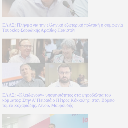
ΕΛΑΣ: Πλήγμα για την ελληνική εξωτερική πολιτική η συμφωνία
Τουρκίας-Σαουδικής Αραβίας-Πακιστάν
ΕΛΑΣ: «Κλειδώνουν» υποψηφιότητες στα ψηφοδέλτια του
κόμματος: Στην Α’ Πειραιά ο Πέτρος Κόκκαλης, στον Βόρειο
τομέα Ζαχαριάδης, Λινού, Μαυρουδής