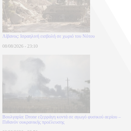
Λίβανος: Ισραηλινή εισβολή σε χωριό του Νότου
08/08/2026 - 23:10
Βουλγαρία: Drone εξερράγη κοντά σε αγωγό φυσικού αερίου –
Πιθανόν ουκρανικής προέλευσης