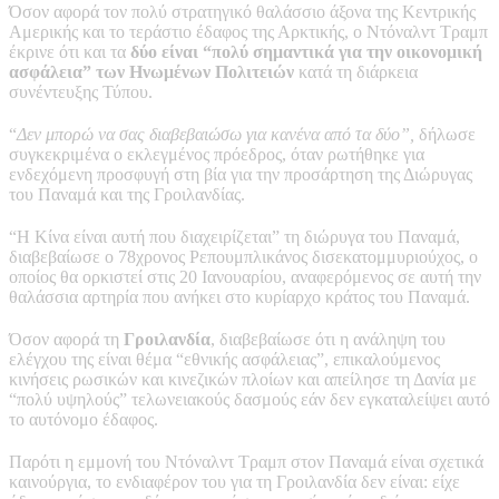
Όσον αφορά τον πολύ στρατηγικό θαλάσσιο άξονα της Κεντρικής
Αμερικής και το τεράστιο έδαφος της Αρκτικής, ο Ντόναλντ Τραμπ
έκρινε ότι και τα
δύο είναι “πολύ σημαντικά για την οικονομική
ασφάλεια” των Ηνωμένων Πολιτειών
κατά τη διάρκεια
συνέντευξης Τύπου.
“
Δεν μπορώ να σας διαβεβαιώσω για κανένα από τα δύο”,
δήλωσε
συγκεκριμένα ο εκλεγμένος πρόεδρος, όταν ρωτήθηκε για
ενδεχόμενη προσφυγή στη βία για την προσάρτηση της Διώρυγας
του Παναμά και της Γροιλανδίας.
“Η Κίνα είναι αυτή που διαχειρίζεται” τη διώρυγα του Παναμά,
διαβεβαίωσε ο 78χρονος Ρεπουμπλικάνος δισεκατομμυριούχος, ο
οποίος θα ορκιστεί στις 20 Ιανουαρίου, αναφερόμενος σε αυτή την
θαλάσσια αρτηρία που ανήκει στο κυρίαρχο κράτος του Παναμά.
Όσον αφορά τη
Γροιλανδία
, διαβεβαίωσε ότι η ανάληψη του
ελέγχου της είναι θέμα “εθνικής ασφάλειας”, επικαλούμενος
κινήσεις ρωσικών και κινεζικών πλοίων και απείλησε τη Δανία με
“πολύ υψηλούς” τελωνειακούς δασμούς εάν δεν εγκαταλείψει αυτό
το αυτόνομο έδαφος.
Παρότι η εμμονή του Ντόναλντ Τραμπ στον Παναμά είναι σχετικά
καινούργια, το ενδιαφέρον του για τη Γροιλανδία δεν είναι: είχε