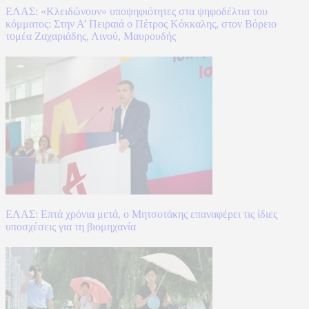
ΕΛΑΣ: «Κλειδώνουν» υποψηφιότητες στα ψηφοδέλτια του
κόμματος: Στην Α’ Πειραιά ο Πέτρος Κόκκαλης, στον Βόρειο
τομέα Ζαχαριάδης, Λινού, Μαυρουδής
ΕΛΑΣ: Επτά χρόνια μετά, ο Μητσοτάκης επαναφέρει τις ίδιες
υποσχέσεις για τη βιομηχανία