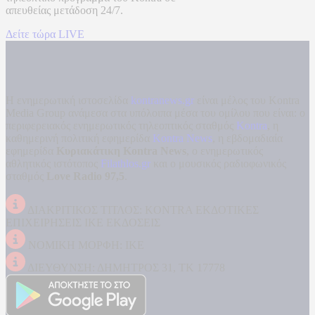
απευθείας μετάδοση
24/7.
Δείτε τώρα LIVE
Η ενημερωτική ιστοσελίδα
kontranews.gr
είναι μέλος του Kontra
Media Group ανάμεσα στα υπόλοιπα μέσα του ομίλου που είναι: ο
περιφερειακός ενημερωτικός τηλεοπτικός σταθμός
Kontra
, η
καθημερινή πολιτική εφημερίδα
Kontra News
, η εβδομαδιαία
εφημερίδα
Κυριακάτικη Kontra News
, ο ενημερωτικός
αθλητικός ιστότοπος
Filathlos.gr
και ο μουσικός ραδιοφωνικός
σταθμός
Love Radio 97,5
.
ΔΙΑΚΡΙΤΙΚΟΣ ΤΙΤΛΟΣ: KONTRA ΕΚΔΟΤΙΚΕΣ
ΕΠΙΧΕΙΡΗΣΕΙΣ ΙΚΕ ΕΚΔΟΣΕΙΣ
ΝΟΜΙΚΗ ΜΟΡΦΗ: ΙΚΕ
ΔΙΕΥΘΥΝΣΗ: ΔΗΜΗΤΡΟΣ 31, ΤΚ 17778