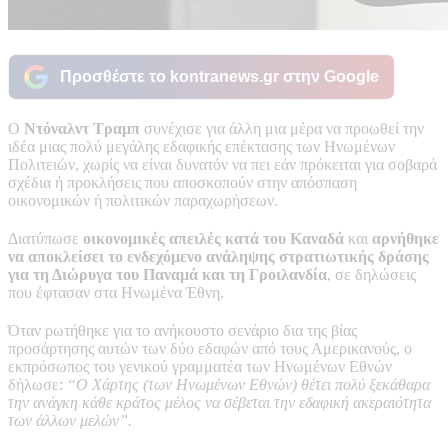
Προσθέστε το kontranews.gr στην Google
Ο
Ντόναλντ Τραμπ
συνέχισε για άλλη μια μέρα να προωθεί την
ιδέα μιας πολύ μεγάλης εδαφικής επέκτασης των Ηνωμένων
Πολιτειών, χωρίς να είναι δυνατόν να πει εάν πρόκειται για σοβαρά
σχέδια ή προκλήσεις που αποσκοπούν στην απόσπαση
οικονομικών ή πολιτικών παραχωρήσεων.
Διατύπωσε
οικονομικές απειλές κατά του Καναδά
και
αρνήθηκε
να αποκλείσει το ενδεχόμενο ανάληψης στρατιωτικής δράσης
για τη Διώρυγα του Παναμά και τη Γροιλανδία
, σε δηλώσεις
που έφτασαν στα Ηνωμένα Έθνη.
Όταν ρωτήθηκε για το ανήκουστο σενάριο δια της βίας
προσάρτησης αυτών των δύο εδαφών από τους Αμερικανούς, ο
εκπρόσωπος του γενικού γραμματέα των Ηνωμένων Εθνών
δήλωσε:
“Ο Χάρτης (των Ηνωμένων Εθνών) θέτει πολύ ξεκάθαρα
την ανάγκη κάθε κράτος μέλος να σέβεται την εδαφική ακεραιότητα
των άλλων μελών”.