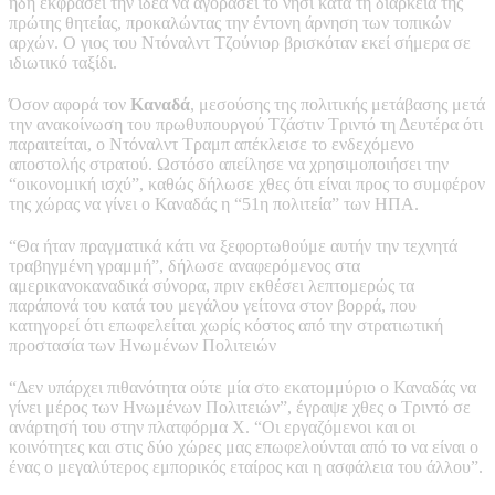
ήδη εκφράσει την ιδέα να αγοράσει το νησί κατά τη διάρκεια της
πρώτης θητείας, προκαλώντας την έντονη άρνηση των τοπικών
αρχών. Ο γιος του Ντόναλντ Τζούνιορ βρισκόταν εκεί σήμερα σε
ιδιωτικό ταξίδι.
Όσον αφορά τον
Καναδά
, μεσούσης της πολιτικής μετάβασης μετά
την ανακοίνωση του πρωθυπουργού Τζάστιν Τριντό τη Δευτέρα ότι
παραιτείται, ο Ντόναλντ Τραμπ απέκλεισε το ενδεχόμενο
αποστολής στρατού. Ωστόσο απείλησε να χρησιμοποιήσει την
“οικονομική ισχύ”, καθώς δήλωσε χθες ότι είναι προς το συμφέρον
της χώρας να γίνει ο Καναδάς η “51η πολιτεία” των ΗΠΑ.
“Θα ήταν πραγματικά κάτι να ξεφορτωθούμε αυτήν την τεχνητά
τραβηγμένη γραμμή”, δήλωσε αναφερόμενος στα
αμερικανοκαναδικά σύνορα, πριν εκθέσει λεπτομερώς τα
παράπονά του κατά του μεγάλου γείτονα στον βορρά, που
κατηγορεί ότι επωφελείται χωρίς κόστος από την στρατιωτική
προστασία των Ηνωμένων Πολιτειών
“Δεν υπάρχει πιθανότητα ούτε μία στο εκατομμύριο ο Καναδάς να
γίνει μέρος των Ηνωμένων Πολιτειών”, έγραψε χθες ο Τριντό σε
ανάρτησή του στην πλατφόρμα X. “Οι εργαζόμενοι και οι
κοινότητες και στις δύο χώρες μας επωφελούνται από το να είναι ο
ένας ο μεγαλύτερος εμπορικός εταίρος και η ασφάλεια του άλλου”.