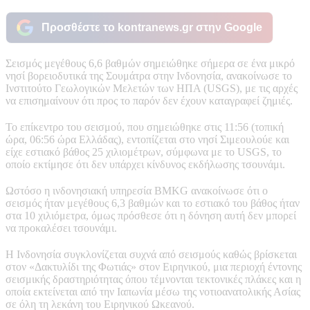
Προσθέστε το kontranews.gr στην Google
Σεισμός μεγέθους 6,6 βαθμών σημειώθηκε σήμερα σε ένα μικρό
νησί βορειοδυτικά της Σουμάτρα στην Ινδονησία, ανακοίνωσε το
Ινστιτούτο Γεωλογικών Μελετών των ΗΠΑ (USGS), με τις αρχές
να επισημαίνουν ότι προς το παρόν δεν έχουν καταγραφεί ζημιές.
Το επίκεντρο του σεισμού, που σημειώθηκε στις 11:56 (τοπική
ώρα, 06:56 ώρα Ελλάδας), εντοπίζεται στο νησί Σιμεουλούε και
είχε εστιακό βάθος 25 χιλιομέτρων, σύμφωνα με το USGS, το
οποίο εκτίμησε ότι δεν υπάρχει κίνδυνος εκδήλωσης τσουνάμι.
Ωστόσο η ινδονησιακή υπηρεσία BMKG ανακοίνωσε ότι ο
σεισμός ήταν μεγέθους 6,3 βαθμών και το εστιακό του βάθος ήταν
στα 10 χιλιόμετρα, όμως πρόσθεσε ότι η δόνηση αυτή δεν μπορεί
να προκαλέσει τσουνάμι.
Η Ινδονησία συγκλονίζεται συχνά από σεισμούς καθώς βρίσκεται
στον «Δακτυλίδι της Φωτιάς» στον Ειρηνικού, μια περιοχή έντονης
σεισμικής δραστηριότητας όπου τέμνονται τεκτονικές πλάκες και η
οποία εκτείνεται από την Ιαπωνία μέσω της νοτιοανατολικής Ασίας
σε όλη τη λεκάνη του Ειρηνικού Ωκεανού.