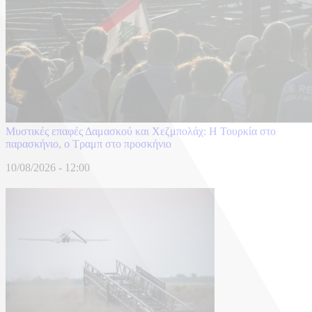
​Μυστικές επαφές Δαμασκού και Χεζμπολάχ: Η Τουρκία στο
παρασκήνιο, ο Τραμπ στο προσκήνιο
10/08/2026 - 12:00