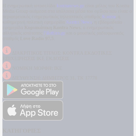
Η ενημερωτική ιστοσελίδα
kontranews.gr
είναι μέλος του Kontra
Media Group ανάμεσα στα υπόλοιπα μέσα του ομίλου που είναι: ο
περιφερειακός ενημερωτικός τηλεοπτικός σταθμός
Kontra
, η
καθημερινή πολιτική εφημερίδα
Kontra News
, η εβδομαδιαία
εφημερίδα
Κυριακάτικη Kontra News
, ο ενημερωτικός
αθλητικός ιστότοπος
Filathlos.gr
και ο μουσικός ραδιοφωνικός
σταθμός
Love Radio 97,5
.
ΔΙΑΚΡΙΤΙΚΟΣ ΤΙΤΛΟΣ: KONTRA ΕΚΔΟΤΙΚΕΣ
ΕΠΙΧΕΙΡΗΣΕΙΣ ΙΚΕ ΕΚΔΟΣΕΙΣ
ΝΟΜΙΚΗ ΜΟΡΦΗ: ΙΚΕ
ΔΙΕΥΘΥΝΣΗ: ΔΗΜΗΤΡΟΣ 31, ΤΚ 17778
ΚΑΤΗΓΟΡΙΕΣ