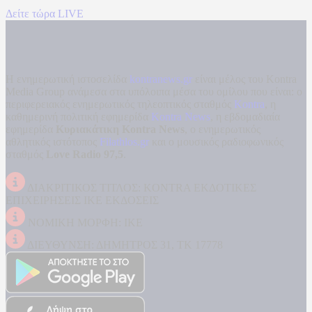
Δείτε τώρα LIVE
Η ενημερωτική ιστοσελίδα
kontranews.gr
είναι μέλος του Kontra
Media Group ανάμεσα στα υπόλοιπα μέσα του ομίλου που είναι: ο
περιφερειακός ενημερωτικός τηλεοπτικός σταθμός
Kontra
, η
καθημερινή πολιτική εφημερίδα
Kontra News
, η εβδομαδιαία
εφημερίδα
Κυριακάτικη Kontra News
, ο ενημερωτικός
αθλητικός ιστότοπος
Filathlos.gr
και ο μουσικός ραδιοφωνικός
σταθμός
Love Radio 97,5
.
ΔΙΑΚΡΙΤΙΚΟΣ ΤΙΤΛΟΣ: KONTRA ΕΚΔΟΤΙΚΕΣ
ΕΠΙΧΕΙΡΗΣΕΙΣ ΙΚΕ ΕΚΔΟΣΕΙΣ
ΝΟΜΙΚΗ ΜΟΡΦΗ: ΙΚΕ
ΔΙΕΥΘΥΝΣΗ: ΔΗΜΗΤΡΟΣ 31, ΤΚ 17778