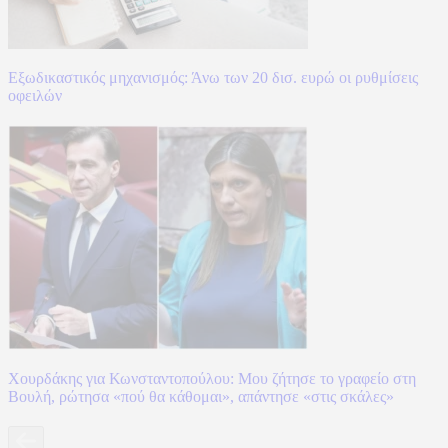
Εξωδικαστικός μηχανισμός: Άνω των 20 δισ. ευρώ οι ρυθμίσεις
οφειλών
Χουρδάκης για Κωνσταντοπούλου: Μου ζήτησε το γραφείο στη
Βουλή, ρώτησα «πού θα κάθομαι», απάντησε «στις σκάλες»