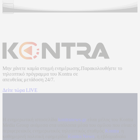
Μην χάνετε καμία στιγμή ενημέρωσης.Παρακολουθήστε το
τηλεοπτικό πρόγραμμα του
Kontra
σε
απευθείας μετάδοση
24/7.
Δείτε τώρα LIVE
Η ενημερωτική ιστοσελίδα
kontranews.gr
είναι μέλος του Kontra
Media Group ανάμεσα στα υπόλοιπα μέσα του ομίλου που είναι: ο
περιφερειακός ενημερωτικός τηλεοπτικός σταθμός
Kontra
, η
καθημερινή πολιτική εφημερίδα
Kontra News
, η εβδομαδιαία