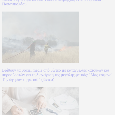
Παπανικολάου
Βρίθουν τα Social media από βίντεο με καταγγελίες κατοίκων και
πυροσβεστών για τη διαχείριση της μεγάλης φωτιάς: "Μας κάψανε!
Την άφησαν τη φωτιά!" (βίντεο)