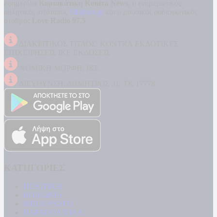
εφημερίδα
Κυριακάτικη Kontra News
, ο ενημερωτικός
αθλητικός ιστότοπος
Filathlos.gr
και ο μουσικός ραδιοφωνικός
σταθμός
Love Radio 97,5
.
ΔΙΑΚΡΙΤΙΚΟΣ ΤΙΤΛΟΣ: KONTRA ΕΚΔΟΤΙΚΕΣ
ΕΠΙΧΕΙΡΗΣΕΙΣ ΙΚΕ ΕΚΔΟΣΕΙΣ
ΝΟΜΙΚΗ ΜΟΡΦΗ: ΙΚΕ
ΔΙΕΥΘΥΝΣΗ: ΔΗΜΗΤΡΟΣ 31, ΤΚ 17778
ΚΑΤΗΓΟΡΙΕΣ
ΠΟΛΙΤΙΚΗ
ΚΟΙΝΩΝΙΑ
ΜΠΟΥΡΛΟΤΟ
ΠΑΡΑΠΟΛΙΤΙΚΑ