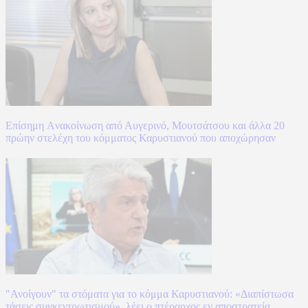
Επίσημη Aνακοίνωση από Αυγερινό, Μουτσάτσου και άλλα 20
πρώην στελέχη του κόμματος Καρυστιανού που αποχώρησαν
"Ανοίγουν" τα στόματα για το κόμμα Καρυστιανού: «Διαπίστωσα
τάσεις συγκεντρωτισμού», λέει ο πτέραρχος εν αποστρατεία