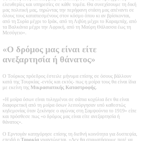
ελευθερίες και υπηρεσίες σε κάθε τομέα. Θα συνεχίσουμε τη δική
μας πολιτική μας, τηρώντας την περήφανη στάση μας απέναντι σε
όλους τους καταπιεσμένους στον κόσμο όπου κι αν βρίσκονται,
από τη Συρία μέχρι το Ιράκ, από τη Λιβύη μέχρι το Καραμπάχ, από
τα Βαλκάνια μέχρι την Αφρική, από τη Μαύρη Θάλασσα έως τη
Μεσόγειο».
«Ο δρόμος μας είναι είτε
ανεξαρτησία ή θάνατος»
Ο Τούρκος πρόεδρος έστειλε μήνυμα επίσης σε όσους βάλλουν
κατά της Τουρκίας -εντός και εκτός- πως η μοίρα τους θα είναι ίδια
με εκείνη της
Μικρασιατικής Καταστροφής
.
«Η μοίρα όσων είναι τυλιγμένοι σε σάπια κοχύλια δεν θα είναι
διαφορετική από τη μοίρα όσων λειτούργησαν υπό καθεστώς
κηδεμονίας όταν ξεκίνησε ο αγώνας στη Σαμψούντα το 1919» είπε
και πρόσθεσε πως «ο δρόμος μας είναι είτε ανεξαρτησία ή
θάνατος».
Ο Ερντογάν κατηγόρησε επίσης τη διεθνή κοινότητα για δυσπεψία,
επειδή η
Τουρκία
γιγαντώνεται. «Δεν θα σταματήσουμε ποτέ να