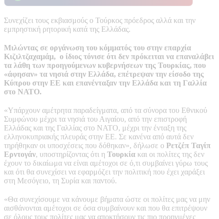
Συνεχίζει τους εκβιασμούς ο Τούρκος πρόεδρος αλλά και την
εμπρηστική ρητορική κατά της Ελλάδας.
Μιλώντας σε οργάνωση του κόμματός του στην επαρχία
Κιζιλτζαχαμάμ, ο ίδιος τόνισε ότι δεν πρόκειται να επαναλάβει
τα λάθη των προηγούμενων κυβερνήσεων της Τουρκίας, που
«άφησαν» τα νησιά στην Ελλάδα, επέτρεψαν την είσοδο της
Κύπρου στην ΕΕ και επανένταξαν την Ελλάδα και τη Γαλλία
στο ΝΑΤΟ.
«Υπάρχουν αμέτρητα παραδείγματα, από τα σύνορα του Εθνικού
Συμφώνου μέχρι τα νησιά του Αιγαίου, από την επιστροφή
Ελλάδας και της Γαλλίας στο ΝΑΤΟ, μέχρι την ένταξη της
ελληνοκυπριακής πλευράς στην ΕΕ. Σε κανένα από αυτά δεν
τηρήθηκαν οι υποσχέσεις που δόθηκαν», δήλωσε ο
Ρετζέπ Ταγίπ
Ερντογάν
, υποστηρίζοντας ότι η
Τουρκία
και οι πολίτες της δεν
έχουν το δικαίωμα να είναι αμέτοχοι σε ό,τι συμβαίνει γύρω τους
και ότι θα συνεχίσει να εφαρμόζει την πολιτική που έχει χαράξει
στη Μεσόγειο, τη Συρία και παντού.
«Θα συνεχίσουμε να κάνουμε βήματα ώστε οι πολίτες μας να μην
αισθάνονται αμέτοχοι σε όσα συμβαίνουν και που θα επιτρέψουν
σε όλους τους πολίτες μας να αποκτήσουν τις πιο προηγμένες