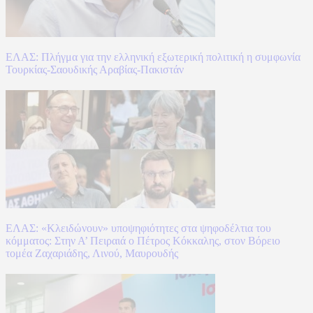
ΕΛΑΣ: Πλήγμα για την ελληνική εξωτερική πολιτική η συμφωνία
Τουρκίας-Σαουδικής Αραβίας-Πακιστάν
ΕΛΑΣ: «Κλειδώνουν» υποψηφιότητες στα ψηφοδέλτια του
κόμματος: Στην Α’ Πειραιά ο Πέτρος Κόκκαλης, στον Βόρειο
τομέα Ζαχαριάδης, Λινού, Μαυρουδής