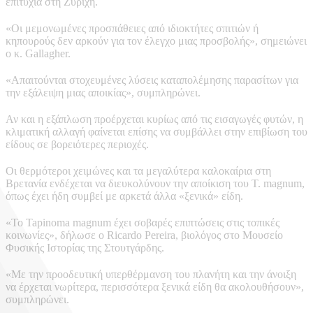
επιτυχία στη Ζυρίχη.
«Οι μεμονωμένες προσπάθειες από ιδιοκτήτες σπιτιών ή
κηπουρούς δεν αρκούν για τον έλεγχο μιας προσβολής», σημειώνει
ο κ. Gallagher.
«Απαιτούνται στοχευμένες λύσεις καταπολέμησης παρασίτων για
την εξάλειψη μιας αποικίας», συμπληρώνει.
Αν και η εξάπλωση προέρχεται κυρίως από τις εισαγωγές φυτών, η
κλιματική αλλαγή φαίνεται επίσης να συμβάλλει στην επιβίωση του
είδους σε βορειότερες περιοχές.
Οι θερμότεροι χειμώνες και τα μεγαλύτερα καλοκαίρια στη
Βρετανία ενδέχεται να διευκολύνουν την αποίκιση του T. magnum,
όπως έχει ήδη συμβεί με αρκετά άλλα «ξενικά» είδη.
«Το Tapinoma magnum έχει σοβαρές επιπτώσεις στις τοπικές
κοινωνίες», δήλωσε ο Ricardo Pereira, βιολόγος στο Μουσείο
Φυσικής Ιστορίας της Στουτγάρδης.
«Με την προοδευτική υπερθέρμανση του πλανήτη και την άνοιξη
να έρχεται νωρίτερα, περισσότερα ξενικά είδη θα ακολουθήσουν»,
συμπληρώνει.