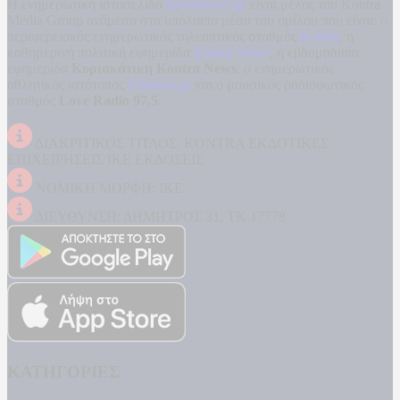
Η ενημερωτική ιστοσελίδα
kontranews.gr
είναι μέλος του Kontra
Media Group ανάμεσα στα υπόλοιπα μέσα του ομίλου που είναι: ο
περιφερειακός ενημερωτικός τηλεοπτικός σταθμός
Kontra
, η
καθημερινή πολιτική εφημερίδα
Kontra News
, η εβδομαδιαία
εφημερίδα
Κυριακάτικη Kontra News
, ο ενημερωτικός
αθλητικός ιστότοπος
Filathlos.gr
και ο μουσικός ραδιοφωνικός
σταθμός
Love Radio 97,5
.
ΔΙΑΚΡΙΤΙΚΟΣ ΤΙΤΛΟΣ: KONTRA ΕΚΔΟΤΙΚΕΣ
ΕΠΙΧΕΙΡΗΣΕΙΣ ΙΚΕ ΕΚΔΟΣΕΙΣ
ΝΟΜΙΚΗ ΜΟΡΦΗ: ΙΚΕ
ΔΙΕΥΘΥΝΣΗ: ΔΗΜΗΤΡΟΣ 31, ΤΚ 17778
ΚΑΤΗΓΟΡΙΕΣ