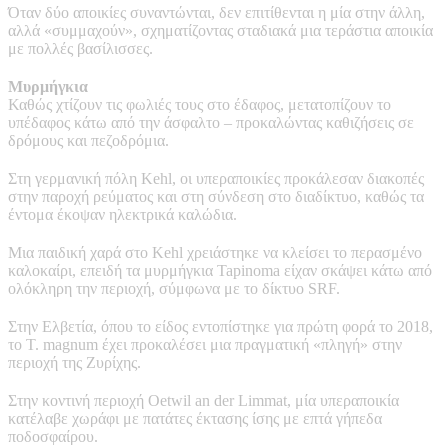
Όταν δύο αποικίες συναντώνται, δεν επιτίθενται η μία στην άλλη,
αλλά «συμμαχούν», σχηματίζοντας σταδιακά μια τεράστια αποικία
με πολλές βασίλισσες.
Μυρμήγκια
Καθώς χτίζουν τις φωλιές τους στο έδαφος, μετατοπίζουν το
υπέδαφος κάτω από την άσφαλτο – προκαλώντας καθιζήσεις σε
δρόμους και πεζοδρόμια.
Στη γερμανική πόλη Kehl, οι υπεραποικίες προκάλεσαν διακοπές
στην παροχή ρεύματος και στη σύνδεση στο διαδίκτυο, καθώς τα
έντομα έκοψαν ηλεκτρικά καλώδια.
Μια παιδική χαρά στο Kehl χρειάστηκε να κλείσει το περασμένο
καλοκαίρι, επειδή τα μυρμήγκια Tapinoma είχαν σκάψει κάτω από
ολόκληρη την περιοχή, σύμφωνα με το δίκτυο SRF.
Στην Ελβετία, όπου το είδος εντοπίστηκε για πρώτη φορά το 2018,
το T. magnum έχει προκαλέσει μια πραγματική «πληγή» στην
περιοχή της Ζυρίχης.
Στην κοντινή περιοχή Oetwil an der Limmat, μία υπεραποικία
κατέλαβε χωράφι με πατάτες έκτασης ίσης με επτά γήπεδα
ποδοσφαίρου.