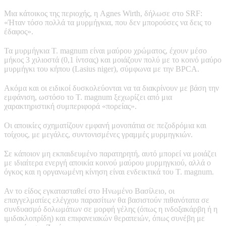
Μια κάτοικος της περιοχής, η Agnes Wirth, δήλωσε στο SRF:
«Ήταν τόσο πολλά τα μυρμήγκια, που δεν μπορούσες να δεις το
έδαφος».
Τα μυρμήγκια T. magnum είναι μαύρου χρώματος, έχουν μέσο
μήκος 3 χιλιοστά (0,1 ίντσας) και μοιάζουν πολύ με το κοινό μαύρο
μυρμήγκι του κήπου (Lasius niger), σύμφωνα με την BPCA.
Ακόμα και οι ειδικοί δυσκολεύονται να τα διακρίνουν με βάση την
εμφάνιση, ωστόσο το T. magnum ξεχωρίζει από μια
χαρακτηριστική συμπεριφορά «πορείας».
Οι αποικίες σχηματίζουν εμφανή μονοπάτια σε πεζοδρόμια και
τοίχους, με μεγάλες, συντονισμένες γραμμές μυρμηγκιών.
Σε κάποιον μη εκπαιδευμένο παρατηρητή, αυτό μπορεί να μοιάζει
με ιδιαίτερα ενεργή αποικία κοινού μαύρου μυρμηγκιού, αλλά ο
όγκος και η οργανωμένη κίνηση είναι ενδεικτικά του T. magnum.
Αν το είδος εγκατασταθεί στο Ηνωμένο Βασίλειο, οι
επαγγελματίες ελέγχου παρασίτων θα βασιστούν πιθανότατα σε
συνδυασμό δολωμάτων σε μορφή γέλης (όπως η ινδοξακάρβη ή η
ιμιδακλοπρίδη) και επιφανειακών θεραπειών, όπως συνέβη με