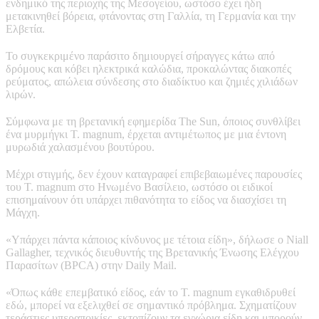
ενδημικό της περιοχής της Μεσογείου, ωστόσο έχει ήδη
μετακινηθεί βόρεια, φτάνοντας στη Γαλλία, τη Γερμανία και την
Ελβετία.
Το συγκεκριμένο παράσιτο δημιουργεί σήραγγες κάτω από
δρόμους και κόβει ηλεκτρικά καλώδια, προκαλώντας διακοπές
ρεύματος, απώλεια σύνδεσης στο διαδίκτυο και ζημιές χιλιάδων
λιρών.
Σύμφωνα με τη βρετανική εφημερίδα The Sun, όποιος συνθλίβει
ένα μυρμήγκι T. magnum, έρχεται αντιμέτωπος με μια έντονη
μυρωδιά χαλασμένου βουτύρου.
Μέχρι στιγμής, δεν έχουν καταγραφεί επιβεβαιωμένες παρουσίες
του T. magnum στο Ηνωμένο Βασίλειο, ωστόσο οι ειδικοί
επισημαίνουν ότι υπάρχει πιθανότητα το είδος να διασχίσει τη
Μάγχη.
«Υπάρχει πάντα κάποιος κίνδυνος με τέτοια είδη», δήλωσε ο Niall
Gallagher, τεχνικός διευθυντής της Βρετανικής Ένωσης Ελέγχου
Παρασίτων (BPCA) στην Daily Mail.
«Όπως κάθε επεμβατικό είδος, εάν το T. magnum εγκαθιδρυθεί
εδώ, μπορεί να εξελιχθεί σε σημαντικό πρόβλημα. Σχηματίζουν
τεράστιες υπεραποικίες, εκτοπίζουν τα εγχώρια είδη και μπορούν