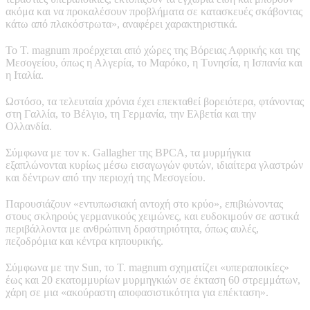
ακόμα και να προκαλέσουν προβλήματα σε κατασκευές σκάβοντας
κάτω από πλακόστρωτα», αναφέρει χαρακτηριστικά.
Το T. magnum προέρχεται από χώρες της Βόρειας Αφρικής και της
Μεσογείου, όπως η Αλγερία, το Μαρόκο, η Τυνησία, η Ισπανία και
η Ιταλία.
Ωστόσο, τα τελευταία χρόνια έχει επεκταθεί βορειότερα, φτάνοντας
στη Γαλλία, το Βέλγιο, τη Γερμανία, την Ελβετία και την
Ολλανδία.
Σύμφωνα με τον κ. Gallagher της BPCA, τα μυρμήγκια
εξαπλώνονται κυρίως μέσω εισαγωγών φυτών, ιδιαίτερα γλαστρών
και δέντρων από την περιοχή της Μεσογείου.
Παρουσιάζουν «εντυπωσιακή αντοχή στο κρύο», επιβιώνοντας
στους σκληρούς γερμανικούς χειμώνες, και ευδοκιμούν σε αστικά
περιβάλλοντα με ανθρώπινη δραστηριότητα, όπως αυλές,
πεζοδρόμια και κέντρα κηπουρικής.
Σύμφωνα με την Sun, το T. magnum σχηματίζει «υπεραποικίες»
έως και 20 εκατομμυρίων μυρμηγκιών σε έκταση 60 στρεμμάτων,
χάρη σε μια «ακούραστη αποφασιστικότητα για επέκταση».