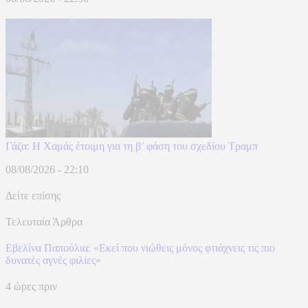
Γάζα: Η Χαμάς έτοιμη για τη β’ φάση του σχεδίου Τραμπ
08/08/2026 - 22:10
Δείτε επίσης
Τελευταία Άρθρα
Εβελίνα Παπούλια: «Εκεί που νιώθεις μόνος φτιάχνεις τις πιο
δυνατές αγνές φιλίες»
4 ώρες πριν