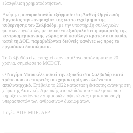
εξασφάλιση χρηματοδοτήσεων.
Ακόμη, η
συνομοσπονδία εξέφρασε στη Διεθνή Οργάνωση
Εργασίας την «ανησυχία» της για το εγχείρημα της
κυβέρνησης του Σαλβαδόρ,
με την υποστήριξη συλλογικών
φορέων εργοδοτών, με σκοπό να
εξασφαλιστεί η αφαίρεση της
κεντροαμερικανικής χώρας από κατάλογο κρατών στα οποία,
κατά τη ΔΟΕ, παραβιάζονται διεθνείς κανόνες ως προς τα
εργασιακά δικαιώματα.
Το Σαλβαδόρ είχε ενταχτεί στον κατάλογο αυτόν πριν από 20
χρόνια, σημείωσε το MCDCT.
Ο
Ναγίμπ Μπουκέλε ασκεί την εξουσία στο Σαλβαδόρ κατά
τρόπο που οι επικριτές του χαρακτηρίζουν ολοένα πιο
απολυταρχικό.
Επέβαλε το 2022 κατάσταση έκτακτης ανάγκης στη
χώρα της Λατινικής Αμερικής στο πλαίσιο του «πολέμου» που
κήρυξε εναντίον των συμμοριών, αψηφώντας την κατακραυγή
υπερασπιστών των ανθρωπίνων δικαιωμάτων.
Πηγές: ΑΠΕ-ΜΠΕ, AFP