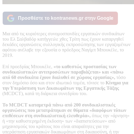
Προσθέστε το kontranews.gr στην Google
Μια από τις κυριότερες συνομοσπονδίες εργατικών συνδικάτων
του Ελ Σαλβαδόρ κατήγγειλε χθες Τρίτη πως έχουν καταργηθεί
δεκάδες οργανώσεις συλλογικής εκπροσώπησης των εργαζομένων
αφότου ανέλαβε την εξουσία ο πρόεδρος Ναγίμπ Μπουκέλε, το
2019.
Επί προεδρίας Μπουκέλε,
«το καθεστώς προστασίας των
συνδικαλιστικών αντιπροσώπων παραβιάζεται» και «πάνω
από 60 συνδικάτα έχουν διαλυθεί σε χώρους εργασίας»,
τόσο
στον δημόσιο όσο και στον ιδιωτικό τομέα, τόνισε το
Κίνημα για
την Υπεράσπιση των Δικαιωμάτων της Εργατικής Τάξης
(MCDCT), κατά τη διάρκεια συνεδρίου του.
Το MCDCT καταμετρά πάνω από 200 συνδικαλιστικές
οργανώσεις που μετατράπηκαν σε θύματα «διαφόρων τύπων
επιθέσεων στη συνδικαλιστική ελευθερία»,
όπως την «άρνηση»
ή «την καθυστερημένη έκδοση» των «διαπιστεύσεων» από
μηχανισμούς του κράτους που είναι απαραίτητες για την
υπεράσπιση εργασιακών δικαιωμάτων στη δικαιοσύνη, ή την