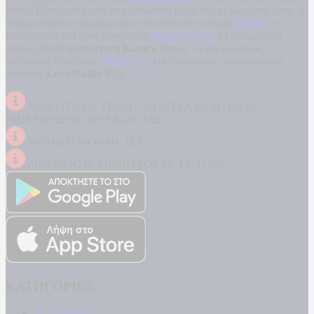
Media Group ανάμεσα στα υπόλοιπα μέσα του ομίλου που είναι: ο
περιφερειακός ενημερωτικός τηλεοπτικός σταθμός
Kontra
, η
καθημερινή πολιτική εφημερίδα
Kontra News
, η εβδομαδιαία
εφημερίδα
Κυριακάτικη Kontra News
, ο ενημερωτικός
αθλητικός ιστότοπος
Filathlos.gr
και ο μουσικός ραδιοφωνικός
σταθμός
Love Radio 97,5
.
ΔΙΑΚΡΙΤΙΚΟΣ ΤΙΤΛΟΣ: KONTRA ΕΚΔΟΤΙΚΕΣ
ΕΠΙΧΕΙΡΗΣΕΙΣ ΙΚΕ ΕΚΔΟΣΕΙΣ
ΝΟΜΙΚΗ ΜΟΡΦΗ: ΙΚΕ
ΔΙΕΥΘΥΝΣΗ: ΔΗΜΗΤΡΟΣ 31, ΤΚ 17778
ΚΑΤΗΓΟΡΙΕΣ
ΠΟΛΙΤΙΚΗ