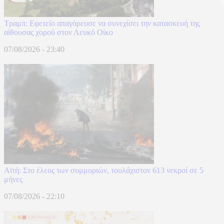
Τραμπ: Εφετείο απαγόρευσε να συνεχίσει την κατασκευή της
αίθουσας χορού στον Λευκό Οίκο
07/08/2026 - 23:40
Αϊτή: Στο έλεος των συμμοριών, τουλάχιστον 613 νεκροί σε 5
μήνες
07/08/2026 - 22:10