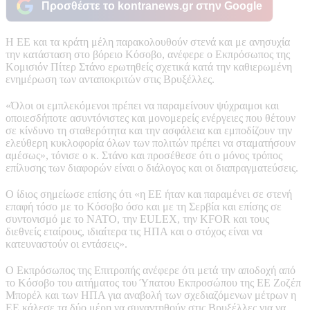
Προσθέστε το kontranews.gr στην Google
Η ΕΕ και τα κράτη μέλη παρακολουθούν στενά και με ανησυχία
την κατάσταση στο βόρειο Κόσοβο, ανέφερε ο Εκπρόσωπος της
Κομισιόν Πίτερ Στάνο ερωτηθείς σχετικά κατά την καθιερωμένη
ενημέρωση των ανταποκριτών στις Βρυξέλλες.
«Όλοι οι εμπλεκόμενοι πρέπει να παραμείνουν ψύχραιμοι και
οποιεσδήποτε ασυντόνιστες και μονομερείς ενέργειες που θέτουν
σε κίνδυνο τη σταθερότητα και την ασφάλεια και εμποδίζουν την
ελεύθερη κυκλοφορία όλων των πολιτών πρέπει να σταματήσουν
αμέσως», τόνισε ο κ. Στάνο και προσέθεσε ότι ο μόνος τρόπος
επίλυσης των διαφορών είναι ο διάλογος και οι διαπραγματεύσεις.
Ο ίδιος σημείωσε επίσης ότι «η ΕΕ ήταν και παραμένει σε στενή
επαφή τόσο με το Κόσοβο όσο και με τη Σερβία και επίσης σε
συντονισμό με το ΝΑΤΟ, την EULEX, την KFOR και τους
διεθνείς εταίρους, ιδιαίτερα τις ΗΠΑ και ο στόχος είναι να
κατευναστούν οι εντάσεις».
Ο Εκπρόσωπος της Επιτροπής ανέφερε ότι μετά την αποδοχή από
το Κόσοβο του αιτήματος του Ύπατου Εκπροσώπου της ΕΕ Ζοζέπ
Μπορέλ και των ΗΠΑ για αναβολή των σχεδιαζόμενων μέτρων η
ΕΕ κάλεσε τα δύο μέρη να συναντηθούν στις Βρυξέλλες για να