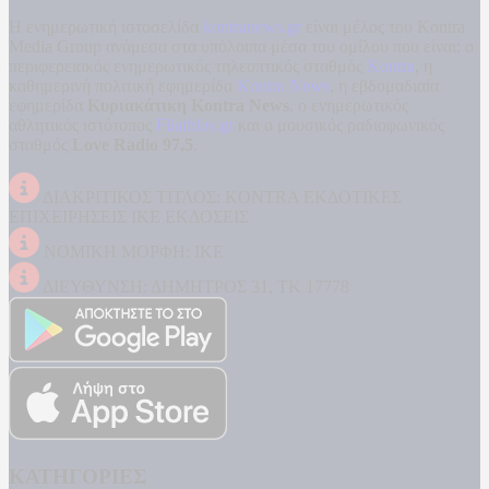
Η ενημερωτική ιστοσελίδα
kontranews.gr
είναι μέλος του Kontra
Media Group ανάμεσα στα υπόλοιπα μέσα του ομίλου που είναι: ο
περιφερειακός ενημερωτικός τηλεοπτικός σταθμός
Kontra
, η
καθημερινή πολιτική εφημερίδα
Kontra News
, η εβδομαδιαία
εφημερίδα
Κυριακάτικη Kontra News
, ο ενημερωτικός
αθλητικός ιστότοπος
Filathlos.gr
και ο μουσικός ραδιοφωνικός
σταθμός
Love Radio 97,5
.
ΔΙΑΚΡΙΤΙΚΟΣ ΤΙΤΛΟΣ: KONTRA ΕΚΔΟΤΙΚΕΣ
ΕΠΙΧΕΙΡΗΣΕΙΣ ΙΚΕ ΕΚΔΟΣΕΙΣ
ΝΟΜΙΚΗ ΜΟΡΦΗ: ΙΚΕ
ΔΙΕΥΘΥΝΣΗ: ΔΗΜΗΤΡΟΣ 31, ΤΚ 17778
ΚΑΤΗΓΟΡΙΕΣ