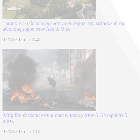
Τραμπ: Εφετείο απαγόρευσε να συνεχίσει την κατασκευή της
αίθουσας χορού στον Λευκό Οίκο
07/08/2026 - 23:40
Αϊτή: Στο έλεος των συμμοριών, τουλάχιστον 613 νεκροί σε 5
μήνες
07/08/2026 - 22:10