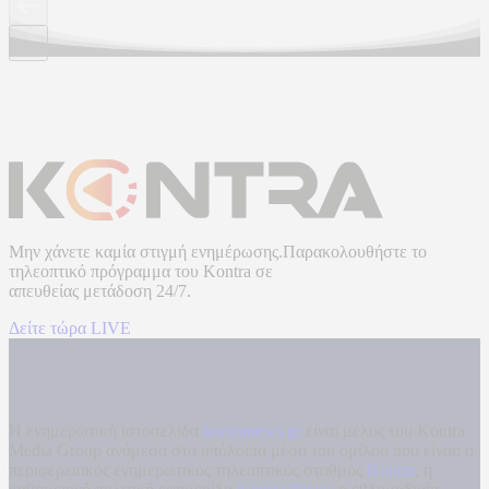
Μην χάνετε καμία στιγμή ενημέρωσης.Παρακολουθήστε το
τηλεοπτικό πρόγραμμα του
Kontra
σε
απευθείας μετάδοση
24/7.
Δείτε τώρα LIVE
Η ενημερωτική ιστοσελίδα
kontranews.gr
είναι μέλος του Kontra
Media Group ανάμεσα στα υπόλοιπα μέσα του ομίλου που είναι: ο
περιφερειακός ενημερωτικός τηλεοπτικός σταθμός
Kontra
, η