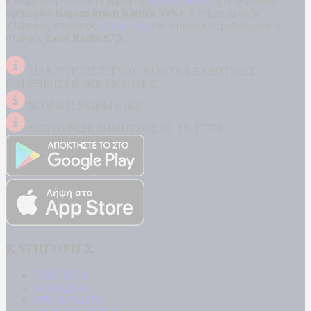
καθημερινή πολιτική εφημερίδα
Kontra News
, η εβδομαδιαία
εφημερίδα
Κυριακάτικη Kontra News
, ο ενημερωτικός
αθλητικός ιστότοπος
Filathlos.gr
και ο μουσικός ραδιοφωνικός
σταθμός
Love Radio 97,5
.
ΔΙΑΚΡΙΤΙΚΟΣ ΤΙΤΛΟΣ: KONTRA ΕΚΔΟΤΙΚΕΣ
ΕΠΙΧΕΙΡΗΣΕΙΣ ΙΚΕ ΕΚΔΟΣΕΙΣ
ΝΟΜΙΚΗ ΜΟΡΦΗ: ΙΚΕ
ΔΙΕΥΘΥΝΣΗ: ΔΗΜΗΤΡΟΣ 31, ΤΚ 17778
ΚΑΤΗΓΟΡΙΕΣ
ΠΟΛΙΤΙΚΗ
ΚΟΙΝΩΝΙΑ
ΜΠΟΥΡΛΟΤΟ