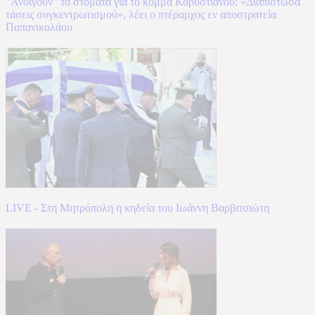
"Ανοίγουν" τα στόματα για το κόμμα Καρυστιανού: «Διαπίστωσα
τάσεις συγκεντρωτισμού», λέει ο πτέραρχος εν αποστρατεία
Παπανικολάου
LIVE - Στη Μητρόπολη η κηδεία του Ιωάννη Βαρβιτσιώτη