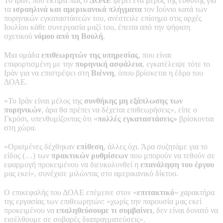
Το Ιράν, που εκτιμά πως ο
ΔΟΑΕ
φέρει ένα μέρος της ευθύνης για
τα
ισραηλινά και αμερικανικά πλήγματα
τον Ιούνιο κατά των
πυρηνικών εγκαταστάσεών του, ανέστειλε επίσημα στις αρχές
Ιουλίου κάθε συνεργασία μαζί του, έπειτα από την ψήφιση
σχετικού
νόμου από τη Βουλή
.
Μια ομάδα
επιθεωρητών της υπηρεσίας
, που είναι
επιφορτισμένη με την
πυρηνική ασφάλεια
, εγκατέλειψε τότε το
Ιράν για να επιστρέψει στη
Βιέννη
, όπου βρίσκεται η έδρα του
ΔΟΑΕ.
«Το Ιράν είναι μέλος της
συνθήκης μη εξάπλωσης των
πυρηνικών
, άρα θα πρέπει να δέχεται επιθεωρήσεις», είπε ο
Γκρόσι, υπενθυμίζοντας ότι «
πολλές εγκαταστάσεις»
βρίσκονται
στη χώρα.
«Ορισμένες δέχθηκαν
επίθεση
, άλλες όχι. Άρα συζητάμε για το
είδος (…) των
πρακτικών ρυθμίσεων
που μπορούν να τεθούν σε
εφαρμογή προκειμένου να διευκολυνθεί η
επανάληψη του έργου
μας εκεί», συνέχισε μιλώντας στο αμερικανικό δίκτυο.
Ο επικεφαλής του ΔΟΑΕ επέμεινε στον «
επιτακτικό
» χαρακτήρα
της εργασίας των επιθεωρητών: «χωρίς την παρουσία μας εκεί
προκειμένου να
επαληθεύσουμε τι συμβαίνει
, δεν είναι δυνατό να
εισέλθουμε σε σοβαρές διαπραγματεύσεις».