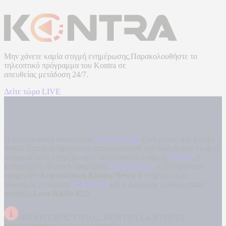
Μην χάνετε καμία στιγμή ενημέρωσης.Παρακολουθήστε το
τηλεοπτικό πρόγραμμα του
Kontra
σε
απευθείας μετάδοση
24/7.
Δείτε τώρα LIVE
Η ενημερωτική ιστοσελίδα
kontranews.gr
είναι μέλος του Kontra
Media Group ανάμεσα στα υπόλοιπα μέσα του ομίλου που είναι: ο
περιφερειακός ενημερωτικός τηλεοπτικός σταθμός
Kontra
, η
καθημερινή πολιτική εφημερίδα
Kontra News
, η εβδομαδιαία
εφημερίδα
Κυριακάτικη Kontra News
, ο ενημερωτικός
αθλητικός ιστότοπος
Filathlos.gr
και ο μουσικός ραδιοφωνικός
σταθμός
Love Radio 97,5
.
ΔΙΑΚΡΙΤΙΚΟΣ ΤΙΤΛΟΣ: KONTRA ΕΚΔΟΤΙΚΕΣ