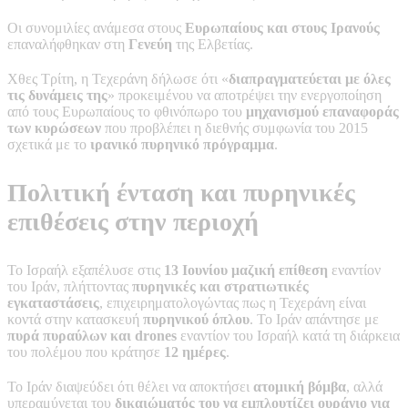
Οι συνομιλίες ανάμεσα στους
Ευρωπαίους και στους Ιρανούς
επαναλήφθηκαν στη
Γενεύη
της Ελβετίας.
Χθες Τρίτη, η Τεχεράνη δήλωσε ότι «
διαπραγματεύεται με όλες
τις δυνάμεις της
» προκειμένου να αποτρέψει την ενεργοποίηση
από τους Ευρωπαίους το φθινόπωρο του
μηχανισμού επαναφοράς
των κυρώσεων
που προβλέπει η διεθνής συμφωνία του 2015
σχετικά με το
ιρανικό πυρηνικό πρόγραμμα
.
Πολιτική ένταση και πυρηνικές
επιθέσεις στην περιοχή
Το Ισραήλ εξαπέλυσε στις
13 Ιουνίου μαζική επίθεση
εναντίον
του Ιράν, πλήττοντας
πυρηνικές και στρατιωτικές
εγκαταστάσεις
, επιχειρηματολογώντας πως η Τεχεράνη είναι
κοντά στην κατασκευή
πυρηνικού όπλου
. Το Ιράν απάντησε με
πυρά πυραύλων και drones
εναντίον του Ισραήλ κατά τη διάρκεια
του πολέμου που κράτησε
12 ημέρες
.
Το Ιράν διαψεύδει ότι θέλει να αποκτήσει
ατομική βόμβα
, αλλά
υπεραμύνεται του
δικαιώματός του να εμπλουτίζει ουράνιο για