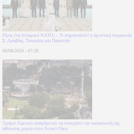
Προς ένα Ισλαμικό ΝΑΤΟ; – Τι σηματοδοτεί η αμυντική συμφωνία
Σ. Αραβίας, Τουρκίας και Πακιστάν
08/08/2026 - 07:20
Τραμπ: Εφετείο απαγόρευσε να συνεχίσει την κατασκευή της
αίθουσας χορού στον Λευκό Οίκο