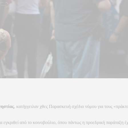
νηστίας
, κατήγγειλαν χθες Παρασκευή σχέδιο νόμου για τους «πράκτ
 να εγκριθεί από το κοινοβούλιο, όπου πάντως η προεδρική παράταξη έ