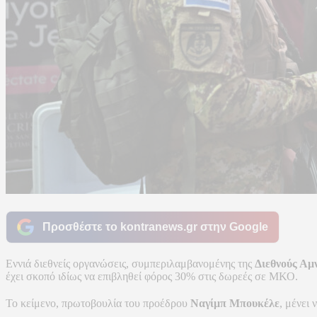
Προσθέστε το kontranews.gr στην Google
Εννιά διεθνείς οργανώσεις, συμπεριλαμβανομένης της
Διεθνούς Αμ
έχει σκοπό ιδίως να επιβληθεί φόρος 30% στις δωρεές σε ΜΚΟ.
Το κείμενο, πρωτοβουλία του προέδρου
Ναγίμπ Μπουκέλε
, μένει