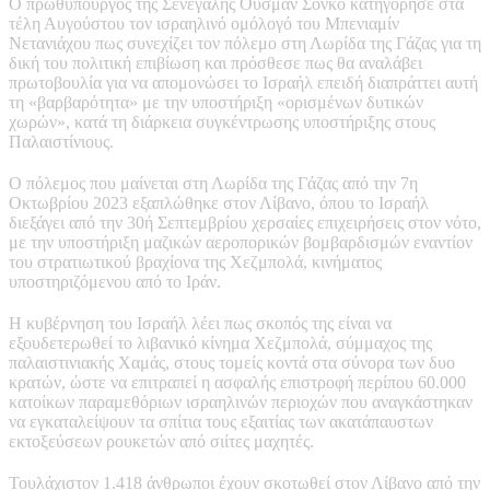
Ο πρωθυπουργός της Σενεγάλης Ουσμάν Σονκό κατηγόρησε στα
τέλη Αυγούστου τον ισραηλινό ομόλογό του Μπενιαμίν
Νετανιάχου πως συνεχίζει τον πόλεμο στη Λωρίδα της Γάζας για τη
δική του πολιτική επιβίωση και πρόσθεσε πως θα αναλάβει
πρωτοβουλία για να απομονώσει το Ισραήλ επειδή διαπράττει αυτή
τη «βαρβαρότητα» με την υποστήριξη «ορισμένων δυτικών
χωρών», κατά τη διάρκεια συγκέντρωσης υποστήριξης στους
Παλαιστίνιους.
Ο πόλεμος που μαίνεται στη Λωρίδα της Γάζας από την 7η
Οκτωβρίου 2023 εξαπλώθηκε στον Λίβανο, όπου το Ισραήλ
διεξάγει από την 30ή Σεπτεμβρίου χερσαίες επιχειρήσεις στον νότο,
με την υποστήριξη μαζικών αεροπορικών βομβαρδισμών εναντίον
του στρατιωτικού βραχίονα της Χεζμπολά, κινήματος
υποστηριζόμενου από το Ιράν.
Η κυβέρνηση του Ισραήλ λέει πως σκοπός της είναι να
εξουδετερωθεί το λιβανικό κίνημα Χεζμπολά, σύμμαχος της
παλαιστινιακής Χαμάς, στους τομείς κοντά στα σύνορα των δυο
κρατών, ώστε να επιτραπεί η ασφαλής επιστροφή περίπου 60.000
κατοίκων παραμεθόριων ισραηλινών περιοχών που αναγκάστηκαν
να εγκαταλείψουν τα σπίτια τους εξαιτίας των ακατάπαυστων
εκτοξεύσεων ρουκετών από σιίτες μαχητές.
Τουλάχιστον 1.418 άνθρωποι έχουν σκοτωθεί στον Λίβανο από την