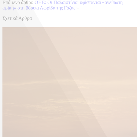
Επόμενο άρθρο
ΟΗΕ: Οι Παλαιστίνιοι υφίστανται «ανείπωτη
φρίκη» στη βόρεια Λωρίδα της Γάζας
»
Σχετικά Άρθρα