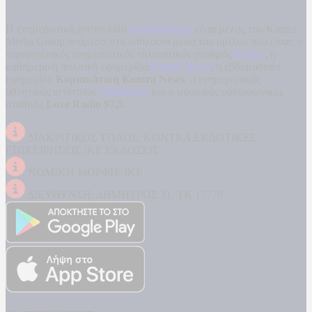
Η ενημερωτική ιστοσελίδα
kontranews.gr
είναι μέλος του Kontra
Media Group ανάμεσα στα υπόλοιπα μέσα του ομίλου που είναι: ο
περιφερειακός ενημερωτικός τηλεοπτικός σταθμός
Kontra
, η
καθημερινή πολιτική εφημερίδα
Kontra News
, η εβδομαδιαία
εφημερίδα
Κυριακάτικη Kontra News
, ο ενημερωτικός
αθλητικός ιστότοπος
Filathlos.gr
και ο μουσικός ραδιοφωνικός
σταθμός
Love Radio 97,5
.
ΔΙΑΚΡΙΤΙΚΟΣ ΤΙΤΛΟΣ: KONTRA ΕΚΔΟΤΙΚΕΣ
ΕΠΙΧΕΙΡΗΣΕΙΣ ΙΚΕ ΕΚΔΟΣΕΙΣ
ΝΟΜΙΚΗ ΜΟΡΦΗ: ΙΚΕ
ΔΙΕΥΘΥΝΣΗ: ΔΗΜΗΤΡΟΣ 31, ΤΚ 17778