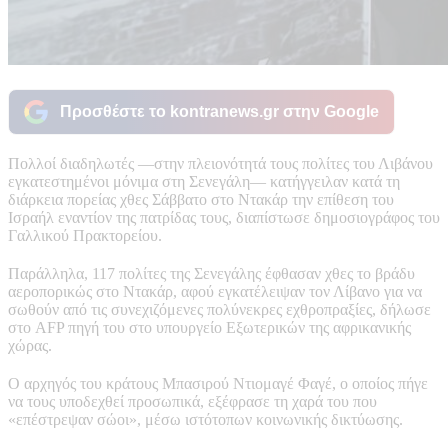
Προσθέστε το kontranews.gr στην Google
Πολλοί διαδηλωτές —στην πλειονότητά τους πολίτες του Λιβάνου
εγκατεστημένοι μόνιμα στη Σενεγάλη— κατήγγειλαν κατά τη
διάρκεια πορείας χθες Σάββατο στο Ντακάρ την επίθεση του
Ισραήλ εναντίον της πατρίδας τους, διαπίστωσε δημοσιογράφος του
Γαλλικού Πρακτορείου.
Παράλληλα, 117 πολίτες της Σενεγάλης έφθασαν χθες το βράδυ
αεροπορικώς στο Ντακάρ, αφού εγκατέλειψαν τον Λίβανο για να
σωθούν από τις συνεχιζόμενες πολύνεκρες εχθροπραξίες, δήλωσε
στο AFP πηγή του στο υπουργείο Εξωτερικών της αφρικανικής
χώρας.
Ο αρχηγός του κράτους Μπασιρού Ντιομαγέ Φαγέ, ο οποίος πήγε
να τους υποδεχθεί προσωπικά, εξέφρασε τη χαρά του που
«επέστρεψαν σώοι», μέσω ιστότοπων κοινωνικής δικτύωσης.