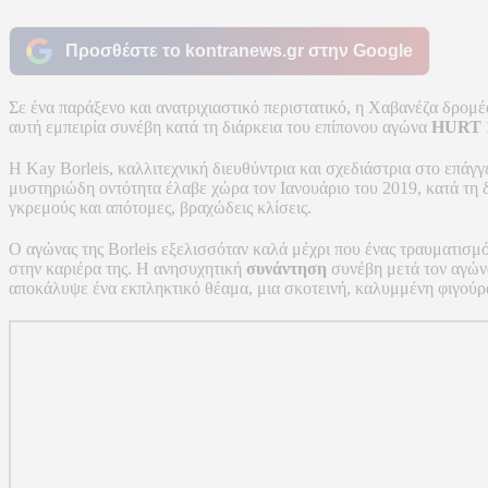
Προσθέστε το kontranews.gr στην Google
Σε ένα παράξενο και ανατριχιαστικό περιστατικό, η Χαβανέζα δρομ
αυτή εμπειρία συνέβη κατά τη διάρκεια του επίπονου αγώνα
HURT 
Η Kay Borleis, καλλιτεχνική διευθύντρια και σχεδιάστρια στο επά
μυστηριώδη οντότητα έλαβε χώρα τον Ιανουάριο του 2019, κατά τη 
γκρεμούς και απότομες, βραχώδεις κλίσεις.
Ο αγώνας της Borleis εξελισσόταν καλά μέχρι που ένας τραυματισμό
στην καριέρα της. Η ανησυχητική
συνάντηση
συνέβη μετά τον αγώνα
αποκάλυψε ένα εκπληκτικό θέαμα, μια σκοτεινή, καλυμμένη φιγούρα