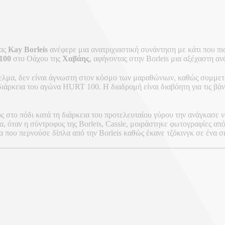
έας
Kay Borleis
ανέφερε μια ανατριχιαστική συνάντηση με κάτι που πισ
100
στο Οάχου της
Χαβάης
, αφήνοντας στην Borleis μια αξέχαστη α
γγελμα, δεν είναι άγνωστη στον κόσμο των μαραθώνιων, καθώς συμμετέ
διάρκεια του αγώνα HURT 100. Η διαδρομή είναι διαβόητη για τις βάν
ς στο πόδι κατά τη διάρκεια του προτελευταίου γύρου την ανάγκασε 
, όταν η σύντροφος της Borleis, Cassie, μοιράστηκε φωτογραφίες από
 που περνούσε δίπλα από την Borleis καθώς έκανε τζόκινγκ σε ένα σκ