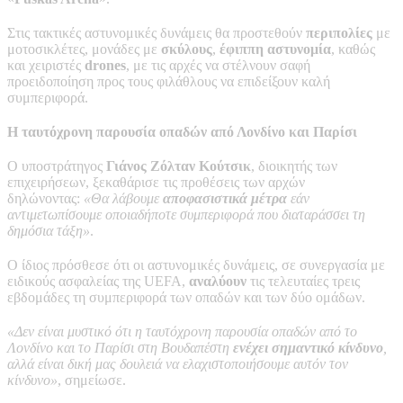
Στις τακτικές αστυνομικές δυνάμεις θα προστεθούν
περιπολίες
με
μοτοσικλέτες, μονάδες με
σκύλους
,
έφιππη αστυνομία
, καθώς
και χειριστές
drones
, με τις αρχές να στέλνουν σαφή
προειδοποίηση προς τους φιλάθλους να επιδείξουν καλή
συμπεριφορά.
Η ταυτόχρονη παρουσία οπαδών από Λονδίνο και Παρίσι
Ο υποστράτηγος
Γιάνος Ζόλταν Κούτσικ
, διοικητής των
επιχειρήσεων, ξεκαθάρισε τις προθέσεις των αρχών
δηλώνοντας:
«Θα λάβουμε
αποφασιστικά μέτρα
εάν
αντιμετωπίσουμε οποιαδήποτε συμπεριφορά που διαταράσσει τη
δημόσια τάξη»
.
Ο ίδιος πρόσθεσε ότι οι αστυνομικές δυνάμεις, σε συνεργασία με
ειδικούς ασφαλείας της UEFA,
αναλύουν
τις τελευταίες τρεις
εβδομάδες τη συμπεριφορά των οπαδών και των δύο ομάδων.
«Δεν είναι μυστικό ότι η ταυτόχρονη παρουσία οπαδών από το
Λονδίνο και το Παρίσι στη Βουδαπέστη
ενέχει σημαντικό κίνδυνο
,
αλλά είναι δική μας δουλειά να ελαχιστοποιήσουμε αυτόν τον
κίνδυνο»
, σημείωσε.