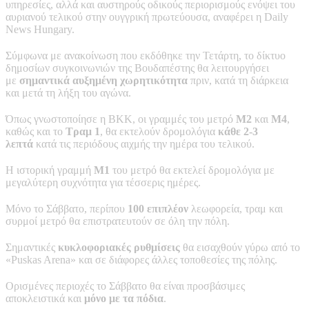
υπηρεσίες, αλλά και αυστηρούς οδικούς περιορισμούς ενόψει του
αυριανού τελικού στην ουγγρική πρωτεύουσα, αναφέρει η Daily
News Hungary.
Σύμφωνα με ανακοίνωση που εκδόθηκε την Τετάρτη, το δίκτυο
δημοσίων συγκοινωνιών της Βουδαπέστης θα λειτουργήσει
με
σημαντικά αυξημένη χωρητικότητα
πριν, κατά τη διάρκεια
και μετά τη λήξη του αγώνα.
Όπως γνωστοποίησε η BKK, οι γραμμές του μετρό
M2
και
M4
,
καθώς και το
Τραμ 1
, θα εκτελούν δρομολόγια
κάθε 2-3
λεπτά
κατά τις περιόδους αιχμής την ημέρα του τελικού.
Η ιστορική γραμμή
M1
του μετρό θα εκτελεί δρομολόγια με
μεγαλύτερη συχνότητα για τέσσερις ημέρες.
Μόνο το Σάββατο, περίπου
100 επιπλέον
λεωφορεία, τραμ και
συρμοί μετρό θα επιστρατευτούν σε όλη την πόλη.
Σημαντικές
κυκλοφοριακές ρυθμίσεις
θα εισαχθούν γύρω από το
«Puskas Arena» και σε διάφορες άλλες τοποθεσίες της πόλης.
Ορισμένες περιοχές το Σάββατο θα είναι προσβάσιμες
αποκλειστικά και
μόνο με τα πόδια
.