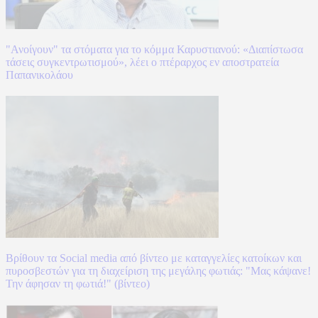
"Ανοίγουν" τα στόματα για το κόμμα Καρυστιανού: «Διαπίστωσα
τάσεις συγκεντρωτισμού», λέει ο πτέραρχος εν αποστρατεία
Παπανικολάου
Βρίθουν τα Social media από βίντεο με καταγγελίες κατοίκων και
πυροσβεστών για τη διαχείριση της μεγάλης φωτιάς: "Μας κάψανε!
Την άφησαν τη φωτιά!" (βίντεο)