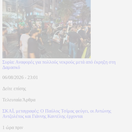
Συρία: Αναφορές για πολλούς νεκρούς μετά από έκρηξη στη
Δαμασκό
06/08/2026 - 23:01
Δείτε επίσης
Τελευταία Άρθρα
ΣΚΑΪ, μεταγραφές: Ο Παύλος Τσίμας φεύγει, οι Αντώνης
Αντζολέτος και Γιάννης Καντέλης έρχονται
1 ώρα πριν