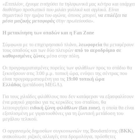
«Επιπλέον, έχουμε ενισχύσει τα τηλεφωνικά μας κέντρα και υπάρχει
διαθέσιμο προσωπικό που μιλάει γαλλικά και αγγλικά. Είναι
σημαντικό την ημέρα του αγώνα, όποιος μπορεί,
να επιλέξει τα
μέσα μαζικής μεταφοράς
στην πρωτεύουσα»
.
Η μετακίνηση των οπαδών και η Fan Zone
Σύμφωνα με το επιχειρησιακό πλάνο,
λεωφορεία
θα μεταφέρουν
τους οπαδούς και των δύο πλευρών
από το αεροδρόμιο σε
καθορισμένες ζώνες
μέσα στην πόλη.
Οι προγραμματισμένες πορείες των φιλάθλων προς το στάδιο θα
ξεκινήσουν στις 3:00 μ.μ. τοπική ώρα, ενόψει της σέντρας που
είναι προγραμματισμένη για τις
19:00 τοπική ώρα
Ελλάδας
(μετάδοση MEGA).
Για τους χιλιάδες φιλάθλους που δεν κατάφεραν να εξασφαλίσουν
ένα μαγικό χαρτάκι για τις κερκίδες του σταδίου, θα
λειτουργήσει
ειδική ζώνη φιλάθλων (fan zone)
, η οποία θα είναι
εξοπλισμένη με γιγαντοοθόνες για τη ζωντανή μετάδοση του
μεγάλου τελικού.
Ο οργανισμός δημοσίων συγκοινωνιών της Βουδαπέστης (
BKK
),
ανακοίνωσε ριζικές αλλαγές στα δρομολόγια, πρόσθετες