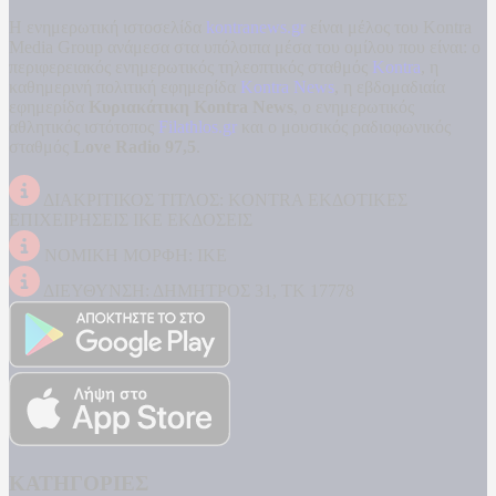
Η ενημερωτική ιστοσελίδα
kontranews.gr
είναι μέλος του Kontra
Media Group ανάμεσα στα υπόλοιπα μέσα του ομίλου που είναι: ο
περιφερειακός ενημερωτικός τηλεοπτικός σταθμός
Kontra
, η
καθημερινή πολιτική εφημερίδα
Kontra News
, η εβδομαδιαία
εφημερίδα
Κυριακάτικη Kontra News
, ο ενημερωτικός
αθλητικός ιστότοπος
Filathlos.gr
και ο μουσικός ραδιοφωνικός
σταθμός
Love Radio 97,5
.
ΔΙΑΚΡΙΤΙΚΟΣ ΤΙΤΛΟΣ: KONTRA ΕΚΔΟΤΙΚΕΣ
ΕΠΙΧΕΙΡΗΣΕΙΣ ΙΚΕ ΕΚΔΟΣΕΙΣ
ΝΟΜΙΚΗ ΜΟΡΦΗ: ΙΚΕ
ΔΙΕΥΘΥΝΣΗ: ΔΗΜΗΤΡΟΣ 31, ΤΚ 17778
ΚΑΤΗΓΟΡΙΕΣ