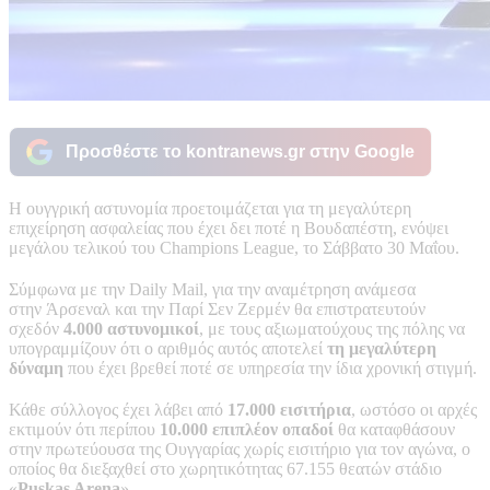
Προσθέστε το kontranews.gr στην Google
Η ουγγρική αστυνομία προετοιμάζεται για τη μεγαλύτερη
επιχείρηση ασφαλείας που έχει δει ποτέ η Βουδαπέστη, ενόψει
μεγάλου τελικού του Champions League, το Σάββατο 30 Μαΐου.
Σύμφωνα με την Daily Mail, για την αναμέτρηση ανάμεσα
στην Άρσεναλ και την Παρί Σεν Ζερμέν θα επιστρατευτούν
σχεδόν
4.000 αστυνομικοί
, με τους αξιωματούχους της πόλης να
υπογραμμίζουν ότι ο αριθμός αυτός αποτελεί
τη μεγαλύτερη
δύναμη
που έχει βρεθεί ποτέ σε υπηρεσία την ίδια χρονική στιγμή.
Κάθε σύλλογος έχει λάβει από
17.000 εισιτήρια
, ωστόσο οι αρχές
εκτιμούν ότι περίπου
10.000 επιπλέον οπαδοί
θα καταφθάσουν
στην πρωτεύουσα της Ουγγαρίας χωρίς εισιτήριο για τον αγώνα, ο
οποίος θα διεξαχθεί στο χωρητικότητας 67.155 θεατών στάδιο
«
Puskas Arena
».