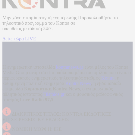
Μην χάνετε καμία στιγμή ενημέρωσης.Παρακολουθήστε το
τηλεοπτικό πρόγραμμα του
Kontra
σε
απευθείας μετάδοση
24/7.
Δείτε τώρα LIVE
Η ενημερωτική ιστοσελίδα
kontranews.gr
είναι μέλος του Kontra
Media Group ανάμεσα στα υπόλοιπα μέσα του ομίλου που είναι: ο
περιφερειακός ενημερωτικός τηλεοπτικός σταθμός
Kontra
, η
καθημερινή πολιτική εφημερίδα
Kontra News
, η εβδομαδιαία
εφημερίδα
Κυριακάτικη Kontra News
, ο ενημερωτικός
αθλητικός ιστότοπος
Filathlos.gr
και ο μουσικός ραδιοφωνικός
σταθμός
Love Radio 97,5
.
ΔΙΑΚΡΙΤΙΚΟΣ ΤΙΤΛΟΣ: KONTRA ΕΚΔΟΤΙΚΕΣ
ΕΠΙΧΕΙΡΗΣΕΙΣ ΙΚΕ ΕΚΔΟΣΕΙΣ
ΝΟΜΙΚΗ ΜΟΡΦΗ: ΙΚΕ