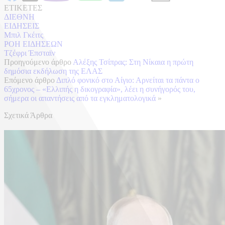
ΕΤΙΚΕΤΕΣ
ΔΙΕΘΝΗ
ΕΙΔΗΣΕΙΣ
Μπιλ Γκέιτς
ΡΟΗ ΕΙΔΗΣΕΩΝ
Τζέφρι Έπσταϊν
Προηγούμενο άρθρο
Αλέξης Τσίπρας: Στη Νίκαια η πρώτη
δημόσια εκδήλωση της ΕΛΑΣ
Επόμενο άρθρο
Διπλό φονικό στο Αίγιο: Αρνείται τα πάντα ο
65χρονος – «Ελλιπής η δικογραφία», λέει η συνήγορός του,
σήμερα οι απαντήσεις από τα εγκληματολογικά
»
Σχετικά Άρθρα