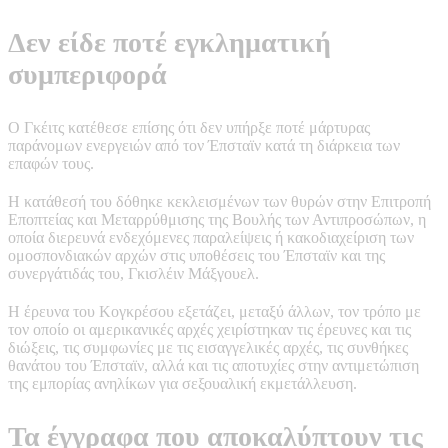
Δεν είδε ποτέ εγκληματική
συμπεριφορά
Ο Γκέιτς κατέθεσε επίσης ότι δεν υπήρξε ποτέ μάρτυρας
παράνομων ενεργειών από τον Έπσταϊν κατά τη διάρκεια των
επαφών τους.
Η κατάθεσή του δόθηκε κεκλεισμένων των θυρών στην Επιτροπή
Εποπτείας και Μεταρρύθμισης της Βουλής των Αντιπροσώπων, η
οποία διερευνά ενδεχόμενες παραλείψεις ή κακοδιαχείριση των
ομοσπονδιακών αρχών στις υποθέσεις του Έπσταϊν και της
συνεργάτιδάς του, Γκισλέιν Μάξγουελ.
Η έρευνα του Κογκρέσου εξετάζει, μεταξύ άλλων, τον τρόπο με
τον οποίο οι αμερικανικές αρχές χειρίστηκαν τις έρευνες και τις
διώξεις, τις συμφωνίες με τις εισαγγελικές αρχές, τις συνθήκες
θανάτου του Έπσταϊν, αλλά και τις αποτυχίες στην αντιμετώπιση
της εμπορίας ανηλίκων για σεξουαλική εκμετάλλευση.
Τα έγγραφα που αποκαλύπτουν τις