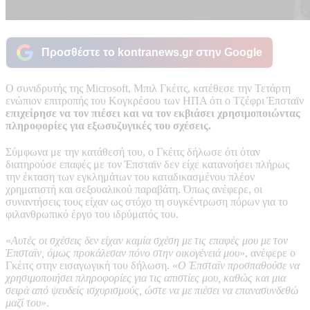
Προσθέστε το kontranews.gr στην Google
Ο συνιδρυτής της Microsoft, Μπιλ Γκέιτς, κατέθεσε την Τετάρτη
ενώπιον επιτροπής του Κογκρέσου των ΗΠΑ ότι ο Τζέφρι Έπσταϊν
επιχείρησε να τον πιέσει και να τον εκβιάσει χρησιμοποιώντας
πληροφορίες για εξωσυζυγικές του σχέσεις.
Σύμφωνα με την κατάθεσή του, ο Γκέιτς δήλωσε ότι όταν
διατηρούσε επαφές με τον Έπσταϊν δεν είχε κατανοήσει πλήρως
την έκταση των εγκλημάτων του καταδικασμένου πλέον
χρηματιστή και σεξουαλικού παραβάτη. Όπως ανέφερε, οι
συναντήσεις τους είχαν ως στόχο τη συγκέντρωση πόρων για το
φιλανθρωπικό έργο του ιδρύματός του.
«
Αυτές οι σχέσεις δεν είχαν καμία σχέση με τις επαφές μου με τον
Έπσταϊν, όμως προκάλεσαν πόνο στην οικογένειά μου
», ανέφερε ο
Γκέιτς στην εισαγωγική του δήλωση. «
Ο Έπσταϊν προσπαθούσε να
χρησιμοποιήσει πληροφορίες για τις απιστίες μου, καθώς και μια
σειρά από ψευδείς ισχυρισμούς, ώστε να με πιέσει να επανασυνδεθώ
μαζί του
».