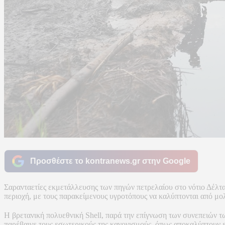
Προσθέστε το kontranews.gr στην Google
Σαρανταετίες εκμετάλλευσης των πηγών πετρελαίου στο νότιο Δέλτα
περιοχή, με τους παρακείμενους υγροτόπους να καλύπτονται από μο
Η βρετανική πολυεθνική Shell, παρά την επίγνωση των συνεπειών τ
παρέβαινε τους εσωτερικούς της κανονισμούς, όπως αποκαλύπτουν