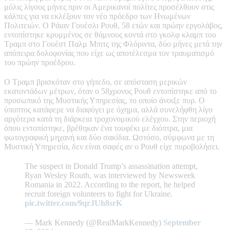
μόλις λίγους μήνες πριν οι Αμερικανοί πολίτες προσέλθουν στις
κάλπες για να εκλέξουν τον νέο πρόεδρο των Ηνωμένων
Πολιτειών. Ο Ράιαν Γουέσλι Ρουθ, 58 ετών και πρώην εργολάβος,
εντοπίστηκε κρυμμένος σε θάμνους κοντά στο γκολφ κλαμπ του
Τραμπ στο Γουέστ Παλμ Μπιτς της Φλόριντα, δύο μήνες μετά την
απόπειρα δολοφονίας που είχε ως αποτέλεσμα τον τραυματισμό
του πρώην προέδρου.
Ο Τραμπ βρισκόταν στο γήπεδο, σε απόσταση μερικών
εκατοντάδων μέτρων, όταν ο 58χρονος Ρουθ εντοπίστηκε από το
προσωπικό της Μυστικής Υπηρεσίας, το οποίο άνοιξε πυρ. Ο
ύποπτος κατάφερε να διαφύγει με όχημα, αλλά συνελήφθη λίγο
αργότερα κατά τη διάρκεια τροχονομικού ελέγχου. Στην περιοχή
όπου εντοπίστηκε, βρέθηκαν ένα τουφέκι με διόπτρα, μια
φωτογραφική μηχανή και δύο σακίδια. Ωστόσο, σύμφωνα με τη
Μυστική Υπηρεσία, δεν είναι σαφές αν ο Ρουθ είχε πυροβολήσει.
The suspect in Donald Trump’s assassination attempt,
Ryan Wesley Routh, was interviewed by Newsweek
Romania in 2022. According to the report, he helped
recruit foreign volunteers to fight for Ukraine.
pic.twitter.com/9qrJUh8srK
— Mark Kennedy (@RealMarkKennedy)
September