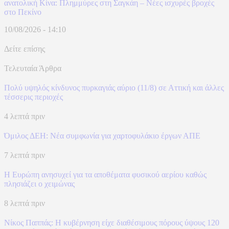
ανατολική Κίνα: Πλημμύρες στη Σαγκάη – Νέες ισχυρές βροχές
στο Πεκίνο
10/08/2026 - 14:10
Δείτε επίσης
Τελευταία Άρθρα
Πολύ υψηλός κίνδυνος πυρκαγιάς αύριο (11/8) σε Αττική και άλλες
τέσσερις περιοχές
4 λεπτά πριν
Όμιλος ΔΕΗ: Νέα συμφωνία για χαρτοφυλάκιο έργων ΑΠΕ
7 λεπτά πριν
Η Ευρώπη ανησυχεί για τα αποθέματα φυσικού αερίου καθώς
πλησιάζει ο χειμώνας
8 λεπτά πριν
Nίκος Παππάς: Η κυβέρνηση είχε διαθέσιμους πόρους ύψους 120