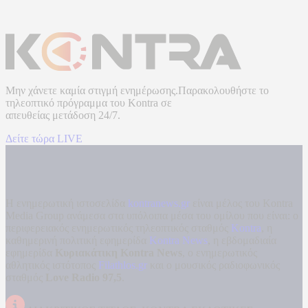
Μην χάνετε καμία στιγμή ενημέρωσης.Παρακολουθήστε το
τηλεοπτικό πρόγραμμα του
Kontra
σε
απευθείας μετάδοση
24/7.
Δείτε τώρα LIVE
Η ενημερωτική ιστοσελίδα
kontranews.gr
είναι μέλος του Kontra
Media Group ανάμεσα στα υπόλοιπα μέσα του ομίλου που είναι: ο
περιφερειακός ενημερωτικός τηλεοπτικός σταθμός
Kontra
, η
καθημερινή πολιτική εφημερίδα
Kontra News
, η εβδομαδιαία
εφημερίδα
Κυριακάτικη Kontra News
, ο ενημερωτικός
αθλητικός ιστότοπος
Filathlos.gr
και ο μουσικός ραδιοφωνικός
σταθμός
Love Radio 97,5
.