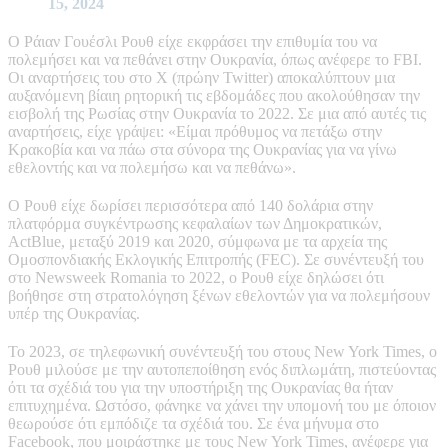
15, 2024
Ο Ράιαν Γουέσλι Ρουθ είχε εκφράσει την επιθυμία του να
πολεμήσει και να πεθάνει στην Ουκρανία, όπως ανέφερε το FBI.
Οι αναρτήσεις του στο X (πρώην Twitter) αποκαλύπτουν μια
αυξανόμενη βίαιη ρητορική τις εβδομάδες που ακολούθησαν την
εισβολή της Ρωσίας στην Ουκρανία το 2022. Σε μια από αυτές τις
αναρτήσεις, είχε γράψει: «Είμαι πρόθυμος να πετάξω στην
Κρακοβία και να πάω στα σύνορα της Ουκρανίας για να γίνω
εθελοντής και να πολεμήσω και να πεθάνω».
Ο Ρουθ είχε δωρίσει περισσότερα από 140 δολάρια στην
πλατφόρμα συγκέντρωσης κεφαλαίων των Δημοκρατικών,
ActBlue, μεταξύ 2019 και 2020, σύμφωνα με τα αρχεία της
Ομοσπονδιακής Εκλογικής Επιτροπής (FEC). Σε συνέντευξή του
στο Newsweek Romania το 2022, ο Ρουθ είχε δηλώσει ότι
βοήθησε στη στρατολόγηση ξένων εθελοντών για να πολεμήσουν
υπέρ της Ουκρανίας.
Το 2023, σε τηλεφωνική συνέντευξή του στους New York Times, ο
Ρουθ μιλούσε με την αυτοπεποίθηση ενός διπλωμάτη, πιστεύοντας
ότι τα σχέδιά του για την υποστήριξη της Ουκρανίας θα ήταν
επιτυχημένα. Ωστόσο, φάνηκε να χάνει την υπομονή του με όποιον
θεωρούσε ότι εμπόδιζε τα σχέδιά του. Σε ένα μήνυμα στο
Facebook, που μοιράστηκε με τους New York Times, ανέφερε για