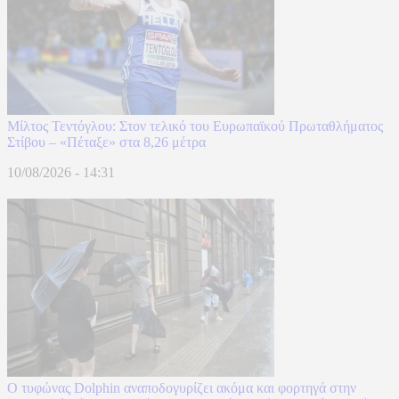
Μίλτος Τεντόγλου: Στον τελικό του Ευρωπαϊκού Πρωταθλήματος
Στίβου – «Πέταξε» στα 8,26 μέτρα
10/08/2026 - 14:31
Ο τυφώνας Dolphin αναποδογυρίζει ακόμα και φορτηγά στην