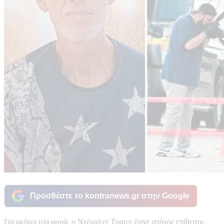
Προσθέστε το kontranews.gr στην Google
Για ακόμη μία φορά, ο Ντόναλντ Τραμπ έγινε στόχος επίθεσης,