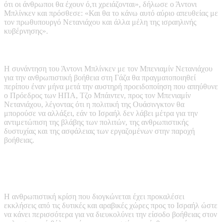
ότι οι άνθρωποι θα έχουν ό,τι χρειάζονται», δήλωσε ο Άντονι
Μπλίνκεν και πρόσθεσε: «Και θα το κάνω αυτό αύριο απευθείας με
τον πρωθυπουργό Νετανιάχου και άλλα μέλη της ισραηλινής
κυβέρνησης».
Η συνάντηση του Άντονι Μπλίνκεν με τον Μπενιαμίν Νετανιάχου
για την ανθρωπιστική βοήθεια στη Γάζα θα πραγματοποιηθεί
περίπου έναν μήνα μετά την αυστηρή προειδοποίηση που απηύθυνε
ο Πρόεδρος των ΗΠΑ, Τζο Μπάιντεν, προς τον Μπενιαμίν
Νετανιάχου, λέγοντας ότι η πολιτική της Ουάσινγκτον θα
μπορούσε να αλλάξει, εάν το Ισραήλ δεν λάβει μέτρα για την
αντιμετώπιση της βλάβης των πολιτών, της ανθρωπιστικής
δυστυχίας και της ασφάλειας των εργαζομένων στην παροχή
βοήθειας.
Η ανθρωπιστική κρίση που διογκώνεται έχει προκαλέσει
εκκλήσεις από τις δυτικές και αραβικές χώρες προς το Ισραήλ ώστε
να κάνει περισσότερα για να διευκολύνει την είσοδο βοήθειας στον