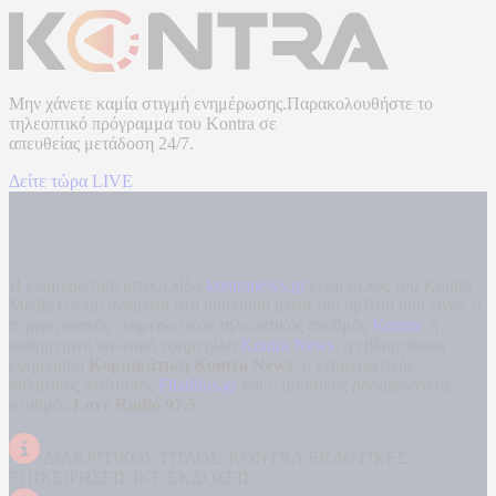
Μην χάνετε καμία στιγμή ενημέρωσης.Παρακολουθήστε το
τηλεοπτικό πρόγραμμα του
Kontra
σε
απευθείας μετάδοση
24/7.
Δείτε τώρα LIVE
Η ενημερωτική ιστοσελίδα
kontranews.gr
είναι μέλος του Kontra
Media Group ανάμεσα στα υπόλοιπα μέσα του ομίλου που είναι: ο
περιφερειακός ενημερωτικός τηλεοπτικός σταθμός
Kontra
, η
καθημερινή πολιτική εφημερίδα
Kontra News
, η εβδομαδιαία
εφημερίδα
Κυριακάτικη Kontra News
, ο ενημερωτικός
αθλητικός ιστότοπος
Filathlos.gr
και ο μουσικός ραδιοφωνικός
σταθμός
Love Radio 97,5
.
ΔΙΑΚΡΙΤΙΚΟΣ ΤΙΤΛΟΣ: KONTRA ΕΚΔΟΤΙΚΕΣ
ΕΠΙΧΕΙΡΗΣΕΙΣ ΙΚΕ ΕΚΔΟΣΕΙΣ