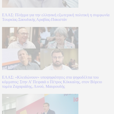
ΕΛΑΣ: Πλήγμα για την ελληνική εξωτερική πολιτική η συμφωνία
Τουρκίας-Σαουδικής Αραβίας-Πακιστάν
ΕΛΑΣ: «Κλειδώνουν» υποψηφιότητες στα ψηφοδέλτια του
κόμματος: Στην Α’ Πειραιά ο Πέτρος Κόκκαλης, στον Βόρειο
τομέα Ζαχαριάδης, Λινού, Μαυρουδής