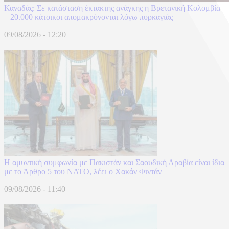
Καναδάς: Σε κατάσταση έκτακτης ανάγκης η Βρετανική Κολομβία
– 20.000 κάτοικοι απομακρύνονται λόγω πυρκαγιάς
09/08/2026 - 12:20
Η αμυντική συμφωνία με Πακιστάν και Σαουδική Αραβία είναι ίδια
με το Άρθρο 5 του ΝΑΤΟ, λέει ο Χακάν Φιντάν
09/08/2026 - 11:40