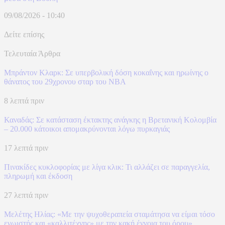
09/08/2026 - 10:40
Δείτε επίσης
Τελευταία Άρθρα
Μπράντον Κλαρκ: Σε υπερβολική δόση κοκαΐνης και ηρωίνης ο
θάνατος του 29χρονου σταρ του NBA
8 λεπτά πριν
Καναδάς: Σε κατάσταση έκτακτης ανάγκης η Βρετανική Κολομβία
– 20.000 κάτοικοι απομακρύνονται λόγω πυρκαγιάς
17 λεπτά πριν
Πινακίδες κυκλοφορίας με λίγα κλικ: Τι αλλάζει σε παραγγελία,
πληρωμή και έκδοση
27 λεπτά πριν
Μελέτης Ηλίας: «Με την ψυχοθεραπεία σταμάτησα να είμαι τόσο
εγωιστής και «καλλιτέχνης» με την κακή έννοια του όρου»