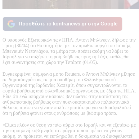
Προσθέστε το kontranews.gr στην Google
Ο υπουργός Εξωτερικών των ΗΠΑ, Άντονι Μπλίνκεν, δήλωσε την
Τρίτη (30/04) ότι θα συζητήσει με τον πρωθυπουργό του Ισραήλ,
Μπενιαμίν Νετανιάχου, τα μέτρα που πρέπει ακόμη να λάβει το
Ισραήλ για να αυξήσει τη ροή βοήθειας προς τη Γάζα, καθώς θα
έχει συναντήσεις στη χώρα την Τετάρτη (01/05).
Συγκεκριμένα, σύμφωνα με το Reuters, ο Άντονι Μπλίνκεν μίλησε
σε δημοσιογράφους σε μια αποθήκη του Φιλανθρωπικού
Οργανισμού της Ιορδανίας Χασεμίτ, όπου συγκεντρώνονται τα
φορτία βοήθειας από φιλανθρωπικές οργανώσεις με έδρα τις ΗΠΑ.
Είπε ότι ενώ υπάρχουν κάποιες βελτιώσεις στην κατάσταση της
ανθρωπιστικής βοήθειας στον πυκνοκατοικημένο παλαιστινιακό
θύλακα, πρέπει να γίνουν πολύ περισσότερα για να διασφαλιστεί
ότι η βοήθεια φτάνει στους ανθρώπους με βιώσιμο τρόπο.
«Είμαι πλέον σε θέση να πάω αύριο στο Ισραήλ και να εξετάσω με
την ισραηλινή κυβέρνηση τα πράγματα που πρέπει να γίνουν
ακόμη, αν πρόκειται να εκπληρωθεί η δοκιμασία να διασφαλιστεί