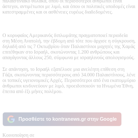
παλαιστινιακό θύλακα, όπου οι περισσότεροι άνθρωποι είναι
άστεγοι, αντιμέτωποι με λιμό, και όπου οι πολιτικές υποδομές είναι
κατεστραμμένες και οι ασθένειες ευρέως διαδεδομένες.
Ο κορυφαίος Αμερικανός διπλωμάτης πραγματοποιεί περιοδεία
στη Μέση Ανατολή, την έβδομη από τότε που άρχισε η σύγκρουση,
δηλαδή από τις 7 Οκτωβρίου όταν Παλαιστίνιοι μαχητές της Χαμάς
επιτέθηκαν στο Ισραήλ, σκοτώνοντας 1.200 ανθρώπους και
απαγάγοντας άλλους 250, σύμφωνα με ισραηλινούς απολογισμούς.
Σε απάντηση, το Ισραήλ εξαπέλυσε μια ανελέητη επίθεση στη
Γάζα, σκοτώνοντας περισσότερους από 34.000 Παλαιστίνιους, λένε
οι τοπικές υγειονομικές Αρχές. Περισσότεροι από ένα εκατομμύριο
άνθρωποι κινδυνεύουν με λιμό, προειδοποιούν τα Ηνωμένα Έθνη,
έπειτα από έξι μήνες πολέμου.
Προσθέστε το kontranews.gr στην Google
Κοινοποίηση σε