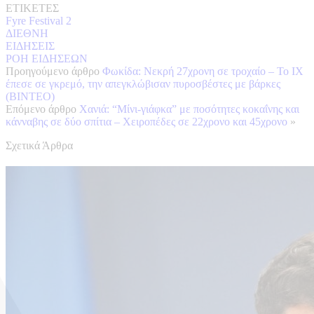
ΕΤΙΚΕΤΕΣ
Fyre Festival 2
ΔΙΕΘΝΗ
ΕΙΔΗΣΕΙΣ
ΡΟΗ ΕΙΔΗΣΕΩΝ
Προηγούμενο άρθρο
Φωκίδα: Νεκρή 27χρονη σε τροχαίο – Το ΙΧ
έπεσε σε γκρεμό, την απεγκλώβισαν πυροσβέστες με βάρκες
(ΒΙΝΤΕΟ)
Επόμενο άρθρο
Χανιά: “Μίνι-γιάφκα” με ποσότητες κοκαΐνης και
κάνναβης σε δύο σπίτια – Χειροπέδες σε 22χρονο και 45χρονο
»
Σχετικά Άρθρα