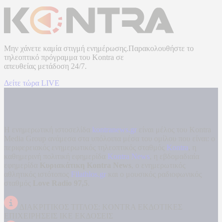
Μην χάνετε καμία στιγμή ενημέρωσης.Παρακολουθήστε το
τηλεοπτικό πρόγραμμα του
Kontra
σε
απευθείας μετάδοση
24/7.
Δείτε τώρα LIVE
Η ενημερωτική ιστοσελίδα
kontranews.gr
είναι μέλος του Kontra
Media Group ανάμεσα στα υπόλοιπα μέσα του ομίλου που είναι: ο
περιφερειακός ενημερωτικός τηλεοπτικός σταθμός
Kontra
, η
καθημερινή πολιτική εφημερίδα
Kontra News
, η εβδομαδιαία
εφημερίδα
Κυριακάτικη Kontra News
, ο ενημερωτικός
αθλητικός ιστότοπος
Filathlos.gr
και ο μουσικός ραδιοφωνικός
σταθμός
Love Radio 97,5
.
ΔΙΑΚΡΙΤΙΚΟΣ ΤΙΤΛΟΣ: KONTRA ΕΚΔΟΤΙΚΕΣ
ΕΠΙΧΕΙΡΗΣΕΙΣ ΙΚΕ ΕΚΔΟΣΕΙΣ