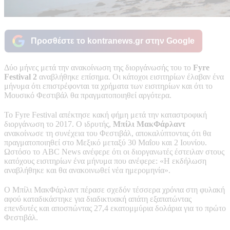
Προσθέστε το kontranews.gr στην Google
Δύο μήνες μετά την ανακοίνωση της διοργάνωσής του το
Fyre
Festival 2
αναβλήθηκε επίσημα. Οι κάτοχοι εισιτηρίων έλαβαν ένα
μήνυμα ότι επιστρέφονται τα χρήματα των εισιτηρίων και ότι το
Μουσικό Φεστιβάλ θα πραγματοποιηθεί αργότερα.
Το Fyre Festival απέκτησε κακή φήμη μετά την καταστροφική
διοργάνωση το 2017. Ο ιδρυτής,
Μπίλι ΜακΦάρλαντ
ανακοίνωσε τη συνέχεια του Φεστιβάλ, αποκαλύπτοντας ότι θα
πραγματοποιηθεί στο Μεξικό μεταξύ 30 Μαΐου και 2 Ιουνίου.
Ωστόσο το ABC News ανέφερε ότι οι διοργανωτές έστειλαν στους
κατόχους εισιτηρίων ένα μήνυμα που ανέφερε: «Η εκδήλωση
αναβλήθηκε και θα ανακοινωθεί νέα ημερομηνία».
Ο Μπίλι ΜακΦάρλαντ πέρασε σχεδόν τέσσερα χρόνια στη φυλακή
αφού καταδικάστηκε για διαδικτυακή απάτη εξαπατώντας
επενδυτές και αποσπώντας 27,4 εκατομμύρια δολάρια για το πρώτο
Φεστιβάλ.