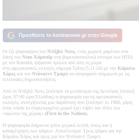
Προσθέστε το kontranews.gr στην Google
Οι έξι ψηφοφόροι του
Ντίξβιλ Νοτς
, ενός χωριού χαμένου στα
δάση του
Νιου Χάμσαϊρ
στα βορειοανατολικά σύνορα των ΗΠΑ
με τον Καναδά, ψήφισαν πρώτοι από όλη τη χώρα
στις αμερικανικές εκλογές σήμερα Τρίτη (5.11.24) με την
Κάμαλα
Χάρις
και τον
Ντόναλντ Τραμπ
να ισοψηφούν σύμφωνα με τις
τελευταίες δημοσκοπήσεις.
Από το Ντίξβιλ Νοτς ξεκίνησε τα μεσάνυχτα της Δευτέρας (τοπική
ώρα, 07:00 ώρα Ελλάδας) η ψηφοφορία για τις αμερικανικές
εκλογές, συνεχίζοντας μια παράδοση που ξεκίνησε το 1960, χάρη
στην οποία το συγκεκριμένο χωριό έχει λάβει τον τίτλο του
«πρώτου της χώρας»
(First in the Nation).
Η ψηφοφορία διήρκεσε μόνο μερικά λεπτά, όπως και η
καταμέτρηση των ψήφων. Αποτέλεσμα: Τρεις ψήφοι για την
Κάμαλα Χάρις και τρεις για τον Ντόναλντ Τραμπ.