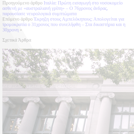
Προηγούμενο άρθρο
Ιταλία: Πρώτη εισαγωγή στο νοσοκομείο
ασθενή με «αυστραλιανή γρίπη» – Ο 76χρονος άνδρας,
παρουσίασε νευρολογικά συμπτώματα
Επόμενο άρθρο
Έκρηξη στους Αμπελόκηπους: Απολογείται για
τρομοκρατία ο 31χρονος που συνελήφθη – Στα δικαστήρια και η
30χρονη
»
Σχετικά Άρθρα