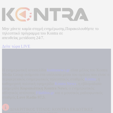
Μην χάνετε καμία στιγμή ενημέρωσης.Παρακολουθήστε το
τηλεοπτικό πρόγραμμα του
Kontra
σε
απευθείας μετάδοση
24/7.
Δείτε τώρα LIVE
Η ενημερωτική ιστοσελίδα
kontranews.gr
είναι μέλος του Kontra
Media Group ανάμεσα στα υπόλοιπα μέσα του ομίλου που είναι: ο
περιφερειακός ενημερωτικός τηλεοπτικός σταθμός
Kontra
, η
καθημερινή πολιτική εφημερίδα
Kontra News
, η εβδομαδιαία
εφημερίδα
Κυριακάτικη Kontra News
, ο ενημερωτικός
αθλητικός ιστότοπος
Filathlos.gr
και ο μουσικός ραδιοφωνικός
σταθμός
Love Radio 97,5
.
ΔΙΑΚΡΙΤΙΚΟΣ ΤΙΤΛΟΣ: KONTRA ΕΚΔΟΤΙΚΕΣ