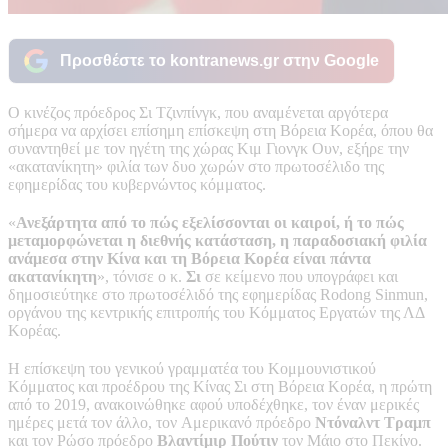
Προσθέστε το kontranews.gr στην Google
Ο κινέζος πρόεδρος Σι Τζινπίνγκ, που αναμένεται αργότερα
σήμερα να αρχίσει επίσημη επίσκεψη στη Βόρεια Κορέα, όπου θα
συναντηθεί με τον ηγέτη της χώρας Κιμ Γιονγκ Ουν, εξήρε την
«ακατανίκητη» φιλία των δυο χωρών στο πρωτοσέλιδο της
εφημερίδας του κυβερνώντος κόμματος.
«
Ανεξάρτητα από το πώς εξελίσσονται οι καιροί, ή το πώς
μεταμορφώνεται η διεθνής κατάσταση, η παραδοσιακή φιλία
ανάμεσα στην Κίνα και τη Βόρεια Κορέα είναι πάντα
ακατανίκητη
», τόνισε ο κ.
Σι
σε κείμενο που υπογράφει και
δημοσιεύτηκε στο πρωτοσέλιδό της εφημερίδας Rodong Sinmun,
οργάνου της κεντρικής επιτροπής του Κόμματος Εργατών της ΛΔ
Κορέας.
Η επίσκεψη του γενικού γραμματέα του Κομμουνιστικού
Κόμματος και προέδρου της Κίνας Σι στη Βόρεια Κορέα, η πρώτη
από το 2019, ανακοινώθηκε αφού υποδέχθηκε, τον έναν μερικές
ημέρες μετά τον άλλο, τον Aμερικανό πρόεδρο
Ντόναλντ Τραμπ
και τον Ρώσο πρόεδρο
Βλαντίμιρ Πούτιν
τον Μάιο στο Πεκίνο.