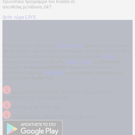
τηλεοπτικό πρόγραμμα του
Kontra
σε
απευθείας μετάδοση
24/7.
Δείτε τώρα LIVE
Η ενημερωτική ιστοσελίδα
kontranews.gr
είναι μέλος του Kontra
Media Group ανάμεσα στα υπόλοιπα μέσα του ομίλου που είναι: ο
περιφερειακός ενημερωτικός τηλεοπτικός σταθμός
Kontra
, η
καθημερινή πολιτική εφημερίδα
Kontra News
, η εβδομαδιαία
εφημερίδα
Κυριακάτικη Kontra News
, ο ενημερωτικός
αθλητικός ιστότοπος
Filathlos.gr
και ο μουσικός ραδιοφωνικός
σταθμός
Love Radio 97,5
.
ΔΙΑΚΡΙΤΙΚΟΣ ΤΙΤΛΟΣ: KONTRA ΕΚΔΟΤΙΚΕΣ
ΕΠΙΧΕΙΡΗΣΕΙΣ ΙΚΕ ΕΚΔΟΣΕΙΣ
ΝΟΜΙΚΗ ΜΟΡΦΗ: ΙΚΕ
ΔΙΕΥΘΥΝΣΗ: ΔΗΜΗΤΡΟΣ 31, ΤΚ 17778