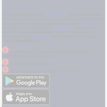
Η ενημερωτική ιστοσελίδα
kontranews.gr
είναι μέλος του Kontra
Media Group ανάμεσα στα υπόλοιπα μέσα του ομίλου που είναι: ο
περιφερειακός ενημερωτικός τηλεοπτικός σταθμός
Kontra
, η
καθημερινή πολιτική εφημερίδα
Kontra News
, η εβδομαδιαία
εφημερίδα
Κυριακάτικη Kontra News
, ο ενημερωτικός
αθλητικός ιστότοπος
Filathlos.gr
και ο μουσικός ραδιοφωνικός
σταθμός
Love Radio 97,5
.
ΔΙΑΚΡΙΤΙΚΟΣ ΤΙΤΛΟΣ: KONTRA ΕΚΔΟΤΙΚΕΣ
ΕΠΙΧΕΙΡΗΣΕΙΣ ΙΚΕ ΕΚΔΟΣΕΙΣ
ΝΟΜΙΚΗ ΜΟΡΦΗ: ΙΚΕ
ΔΙΕΥΘΥΝΣΗ: ΔΗΜΗΤΡΟΣ 31, ΤΚ 17778