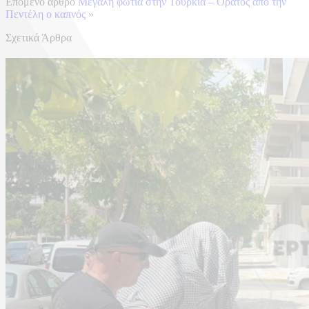
Επόμενο άρθρο
Μεγάλη φωτιά στην Τουρκία – Ορατός από την
Πεντέλη ο καπνός
»
Σχετικά Άρθρα