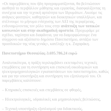
«Οι παρεμβάσεις που ήδη προγραμματίζονται, θα βελτιώσουν
αισθητά το περιβάλλον μάθησης και εργασίας, διασφαλίζοντας τη
συνέχεια και την τεχνική αρτιότητα των Ιδρυμάτων. Ακούμε τις
ανάγκες φοιτητών, καθηγητών και διοικητικών υπαλλήλων, και
στέλνουμε το μήνυμα ενίσχυσης των ΑΕΙ της περιφέρειας,
ενδυναμώνοντας τον ρόλο τους στην
ανάπτυξη των τοπικών
κοινωνιών και στην ακαδημαϊκή αριστεία
. Προχωράμε με
σχέδιο, ταχύτητα και διαφάνεια, για να διαμορφώσουμε ένα
σύγχρονο και αξιόπιστο δημόσιο Πανεπιστήμιο, αντάξιο των
προσδοκιών της νέας γενιάς», κατέληξε η κ. Ζαχαράκη.
Πανεπιστήμιο Θεσσαλίας-3.695.786,24 ευρώ
Αναλυτικότερα, η πράξη περιλαμβάνει εκτεταμένες τεχνικές
επεμβάσεις για τη συντήρηση και επισκευή οικοδομικών και
ηλεκτρομηχανολογικών εγκαταστάσεων του πανεπιστημίου, καθώς
και για την υποστήριξη και συντήρηση του εξοπλισμού του. Οι
παρεμβάσεις καλύπτουν:
– Κτηριακές επισκευές και επεμβάσεις σε φθορές,
– Ηλεκτρολογικές, υδραυλικές και μηχανολογικές βελτιώσεις,
– Τεχνική υποστήριξη εξοπλισμού για διδακτικούς,