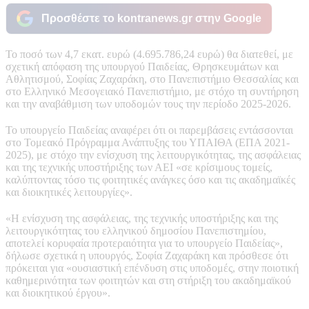
Προσθέστε το kontranews.gr στην Google
Το ποσό των 4,7 εκατ. ευρώ (4.695.786,24 ευρώ) θα διατεθεί, με
σχετική απόφαση της υπουργού Παιδείας, Θρησκευμάτων και
Αθλητισμού, Σοφίας Ζαχαράκη, στο Πανεπιστήμιο Θεσσαλίας και
στο Ελληνικό Μεσογειακό Πανεπιστήμιο, με στόχο τη συντήρηση
και την αναβάθμιση των υποδομών τους την περίοδο 2025-2026.
Το υπουργείο Παιδείας αναφέρει ότι οι παρεμβάσεις εντάσσονται
στο Τομεακό Πρόγραμμα Ανάπτυξης του ΥΠΑΙΘΑ (ΕΠΑ 2021-
2025), με στόχο την ενίσχυση της λειτουργικότητας, της ασφάλειας
και της τεχνικής υποστήριξης των ΑΕΙ «σε κρίσιμους τομείς,
καλύπτοντας τόσο τις φοιτητικές ανάγκες όσο και τις ακαδημαϊκές
και διοικητικές λειτουργίες».
«Η ενίσχυση της ασφάλειας, της τεχνικής υποστήριξης και της
λειτουργικότητας του ελληνικού δημοσίου Πανεπιστημίου,
αποτελεί κορυφαία προτεραιότητα για το υπουργείο Παιδείας»,
δήλωσε σχετικά η υπουργός, Σοφία Ζαχαράκη και πρόσθεσε ότι
πρόκειται για «ουσιαστική επένδυση στις υποδομές, στην ποιοτική
καθημερινότητα των φοιτητών και στη στήριξη του ακαδημαϊκού
και διοικητικού έργου».