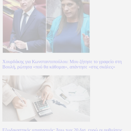
Χουρδάκης για Κωνσταντοπούλου: Μου ζήτησε το γραφείο στη
Βουλή, ρώτησα «πού θα κάθομαι», απάντησε «στις σκάλες»
Εξωδικαστικός μηχανισμός: Άνω των 20 δισ. ευρώ οι ρυθμίσεις