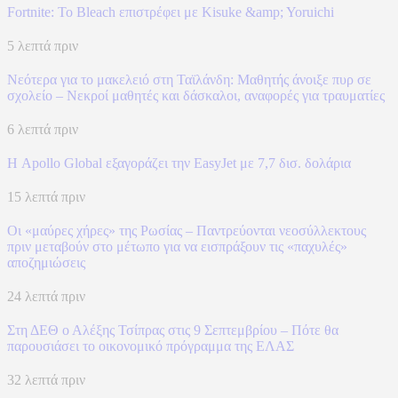
Fortnite: Το Bleach επιστρέφει με Kisuke &amp; Yoruichi
5 λεπτά πριν
Νεότερα για το μακελειό στη Ταϊλάνδη: Μαθητής άνοιξε πυρ σε
σχολείο – Νεκροί μαθητές και δάσκαλοι, αναφορές για τραυματίες
6 λεπτά πριν
Η Apollo Global εξαγοράζει την EasyJet με 7,7 δισ. δολάρια
15 λεπτά πριν
Οι «μαύρες χήρες» της Ρωσίας – Παντρεύονται νεοσύλλεκτους
πριν μεταβούν στο μέτωπο για να εισπράξουν τις «παχυλές»
αποζημιώσεις
24 λεπτά πριν
Στη ΔΕΘ ο Αλέξης Τσίπρας στις 9 Σεπτεμβρίου – Πότε θα
παρουσιάσει το οικονομικό πρόγραμμα της ΕΛΑΣ
32 λεπτά πριν