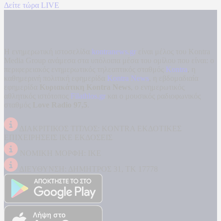
Δείτε τώρα LIVE
Η ενημερωτική ιστοσελίδα
kontranews.gr
είναι μέλος του Kontra
Media Group ανάμεσα στα υπόλοιπα μέσα του ομίλου που είναι: ο
περιφερειακός ενημερωτικός τηλεοπτικός σταθμός
Kontra
, η
καθημερινή πολιτική εφημερίδα
Kontra News
, η εβδομαδιαία
εφημερίδα
Κυριακάτικη Kontra News
, ο ενημερωτικός
αθλητικός ιστότοπος
Filathlos.gr
και ο μουσικός ραδιοφωνικός
σταθμός
Love Radio 97,5
.
ΔΙΑΚΡΙΤΙΚΟΣ ΤΙΤΛΟΣ: KONTRA ΕΚΔΟΤΙΚΕΣ
ΕΠΙΧΕΙΡΗΣΕΙΣ ΙΚΕ ΕΚΔΟΣΕΙΣ
ΝΟΜΙΚΗ ΜΟΡΦΗ: ΙΚΕ
ΔΙΕΥΘΥΝΣΗ: ΔΗΜΗΤΡΟΣ 31, ΤΚ 17778