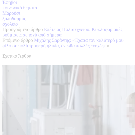
Έφηβοι
κοινωνικά θεματα
Μαρούσι
ξυλοδαρμός
σχολειο
Προηγούμενο άρθρο
Επέτειος Πολυτεχνείου: Κυκλοφοριακές
ρυθμίσεις σε ισχύ από σήμερα
Επόμενο άρθρο
Μιχάλης Σαράντης: «Έχασα τον καλύτερό μου
φίλο σε πολύ τρυφερή ηλικία, ένιωθα πολλές ενοχές»
»
Σχετικά Άρθρα