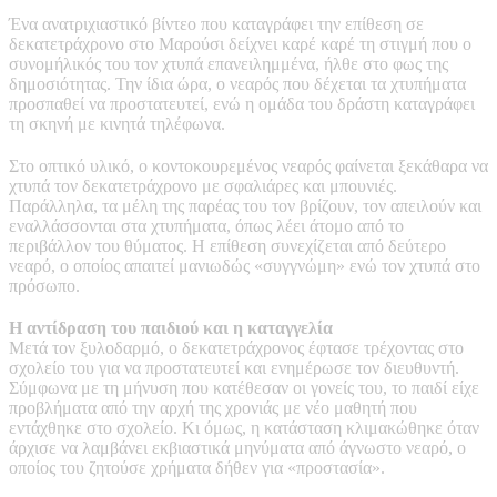
Ένα ανατριχιαστικό βίντεο που καταγράφει την επίθεση σε
δεκατετράχρονο στο Μαρούσι δείχνει καρέ καρέ τη στιγμή που ο
συνομήλικός του τον χτυπά επανειλημμένα, ήλθε στο φως της
δημοσιότητας. Την ίδια ώρα, ο νεαρός που δέχεται τα χτυπήματα
προσπαθεί να προστατευτεί, ενώ η ομάδα του δράστη καταγράφει
τη σκηνή με κινητά τηλέφωνα.
Στο οπτικό υλικό, ο κοντοκουρεμένος νεαρός φαίνεται ξεκάθαρα να
χτυπά τον δεκατετράχρονο με σφαλιάρες και μπουνιές.
Παράλληλα, τα μέλη της παρέας του τον βρίζουν, τον απειλούν και
εναλλάσσονται στα χτυπήματα, όπως λέει άτομο από το
περιβάλλον του θύματος. Η επίθεση συνεχίζεται από δεύτερο
νεαρό, ο οποίος απαιτεί μανιωδώς «συγγνώμη» ενώ τον χτυπά στο
πρόσωπο.
Η αντίδραση του παιδιού και η καταγγελία
Μετά τον ξυλοδαρμό, ο δεκατετράχρονος έφτασε τρέχοντας στο
σχολείο του για να προστατευτεί και ενημέρωσε τον διευθυντή.
Σύμφωνα με τη μήνυση που κατέθεσαν οι γονείς του, το παιδί είχε
προβλήματα από την αρχή της χρονιάς με νέο μαθητή που
εντάχθηκε στο σχολείο. Κι όμως, η κατάσταση κλιμακώθηκε όταν
άρχισε να λαμβάνει εκβιαστικά μηνύματα από άγνωστο νεαρό, ο
οποίος του ζητούσε χρήματα δήθεν για «προστασία».