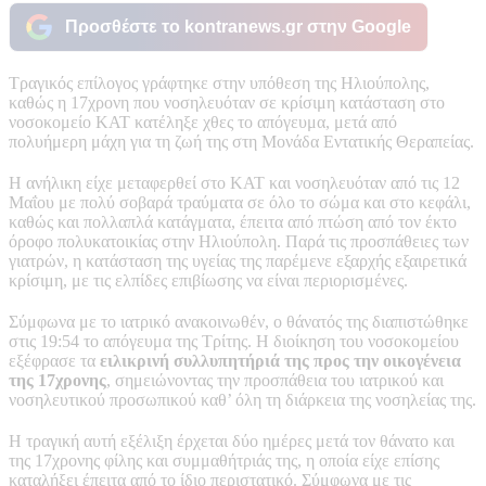
Προσθέστε το kontranews.gr στην Google
Τραγικός επίλογος γράφτηκε στην υπόθεση της Ηλιούπολης,
καθώς η 17χρονη που νοσηλευόταν σε κρίσιμη κατάσταση στο
νοσοκομείο ΚΑΤ κατέληξε χθες το απόγευμα, μετά από
πολυήμερη μάχη για τη ζωή της στη Μονάδα Εντατικής Θεραπείας.
Η ανήλικη είχε μεταφερθεί στο ΚΑΤ και νοσηλευόταν από τις 12
Μαΐου με πολύ σοβαρά τραύματα σε όλο το σώμα και στο κεφάλι,
καθώς και πολλαπλά κατάγματα, έπειτα από πτώση από τον έκτο
όροφο πολυκατοικίας στην Ηλιούπολη. Παρά τις προσπάθειες των
γιατρών, η κατάσταση της υγείας της παρέμενε εξαρχής εξαιρετικά
κρίσιμη, με τις ελπίδες επιβίωσης να είναι περιορισμένες.
Σύμφωνα με το ιατρικό ανακοινωθέν, ο θάνατός της διαπιστώθηκε
στις 19:54 το απόγευμα της Τρίτης. Η διοίκηση του νοσοκομείου
εξέφρασε τα
ειλικρινή συλλυπητήριά της προς την οικογένεια
της 17χρονης
, σημειώνοντας την προσπάθεια του ιατρικού και
νοσηλευτικού προσωπικού καθ’ όλη τη διάρκεια της νοσηλείας της.
Η τραγική αυτή εξέλιξη έρχεται δύο ημέρες μετά τον θάνατο και
της 17χρονης φίλης και συμμαθήτριάς της, η οποία είχε επίσης
καταλήξει έπειτα από το ίδιο περιστατικό. Σύμφωνα με τις