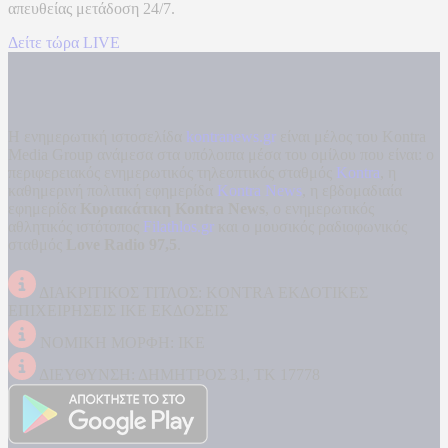
απευθείας μετάδοση
24/7.
Δείτε τώρα LIVE
Η ενημερωτική ιστοσελίδα
kontranews.gr
είναι μέλος του Kontra
Media Group ανάμεσα στα υπόλοιπα μέσα του ομίλου που είναι: ο
περιφερειακός ενημερωτικός τηλεοπτικός σταθμός
Kontra
, η
καθημερινή πολιτική εφημερίδα
Kontra News
, η εβδομαδιαία
εφημερίδα
Κυριακάτικη Kontra News
, ο ενημερωτικός
αθλητικός ιστότοπος
Filathlos.gr
και ο μουσικός ραδιοφωνικός
σταθμός
Love Radio 97,5
.
ΔΙΑΚΡΙΤΙΚΟΣ ΤΙΤΛΟΣ: KONTRA ΕΚΔΟΤΙΚΕΣ
ΕΠΙΧΕΙΡΗΣΕΙΣ ΙΚΕ ΕΚΔΟΣΕΙΣ
ΝΟΜΙΚΗ ΜΟΡΦΗ: ΙΚΕ
ΔΙΕΥΘΥΝΣΗ: ΔΗΜΗΤΡΟΣ 31, ΤΚ 17778