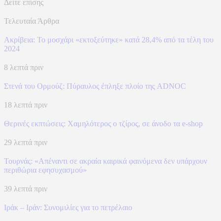
Δείτε επίσης
Τελευταία Άρθρα
Ακρίβεια: Το μοσχάρι «εκτοξεύτηκε» κατά 28,4% από τα τέλη του
2024
8 λεπτά πριν
Στενά του Ορμούζ: Πύραυλος έπληξε πλοίο της ADNOC
18 λεπτά πριν
Θερινές εκπτώσεις: Χαμηλότερος ο τζίρος, σε άνοδο τα e-shop
29 λεπτά πριν
Τουρνάς: «Απέναντι σε ακραία καιρικά φαινόμενα δεν υπάρχουν
περιθώρια εφησυχασμού»
39 λεπτά πριν
Ιράκ – Ιράν: Συνομιλίες για το πετρέλαιο