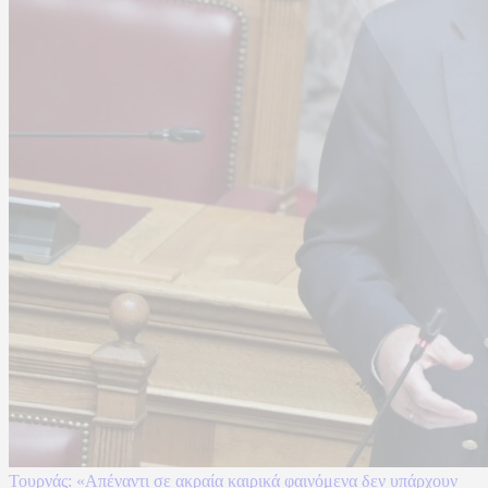
Τουρνάς: «Απέναντι σε ακραία καιρικά φαινόμενα δεν υπάρχουν