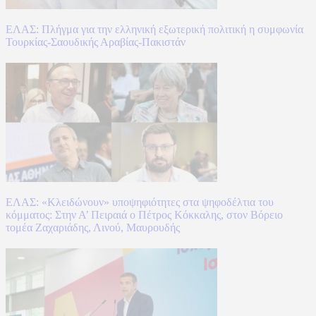
ΕΛΑΣ: Πλήγμα για την ελληνική εξωτερική πολιτική η συμφωνία
Τουρκίας-Σαουδικής Αραβίας-Πακιστάν
ΕΛΑΣ: «Κλειδώνουν» υποψηφιότητες στα ψηφοδέλτια του
κόμματος: Στην Α’ Πειραιά ο Πέτρος Κόκκαλης, στον Βόρειο
τομέα Ζαχαριάδης, Λινού, Μαυρουδής