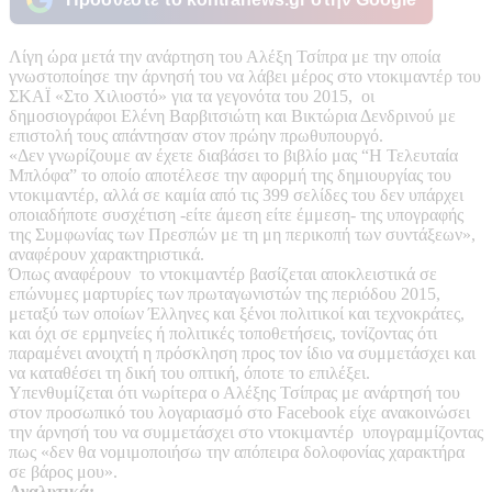
Λίγη ώρα μετά την ανάρτηση του Αλέξη Τσίπρα με την οποία
γνωστοποίησε την άρνησή του να λάβει μέρος στο ντοκιμαντέρ του
ΣΚΑΪ «Στο Χιλιοστό» για τα γεγονότα του 2015, οι
δημοσιογράφοι Ελένη Βαρβιτσιώτη και Βικτώρια Δενδρινού με
επιστολή τους απάντησαν στον πρώην πρωθυπουργό.
«Δεν γνωρίζουμε αν έχετε διαβάσει το βιβλίο μας “Η Τελευταία
Μπλόφα” το οποίο αποτέλεσε την αφορμή της δημιουργίας του
ντοκιμαντέρ, αλλά σε καμία από τις 399 σελίδες του δεν υπάρχει
οποιαδήποτε συσχέτιση -είτε άμεση είτε έμμεση- της υπογραφής
της Συμφωνίας των Πρεσπών με τη μη περικοπή των συντάξεων»,
αναφέρουν χαρακτηριστικά.
Όπως αναφέρουν το ντοκιμαντέρ βασίζεται αποκλειστικά σε
επώνυμες μαρτυρίες των πρωταγωνιστών της περιόδου 2015,
μεταξύ των οποίων Έλληνες και ξένοι πολιτικοί και τεχνοκράτες,
και όχι σε ερμηνείες ή πολιτικές τοποθετήσεις, τονίζοντας ότι
παραμένει ανοιχτή η πρόσκληση προς τον ίδιο να συμμετάσχει και
να καταθέσει τη δική του οπτική, όποτε το επιλέξει.
Υπενθυμίζεται ότι νωρίτερα ο Αλέξης Τσίπρας με ανάρτησή του
στον προσωπικό του λογαριασμό στο Facebook είχε ανακοινώσει
την άρνησή του να συμμετάσχει στο ντοκιμαντέρ υπογραμμίζοντας
πως «δεν θα νομιμοποιήσω την απόπειρα δολοφονίας χαρακτήρα
σε βάρος μου».
Αναλυτικά: