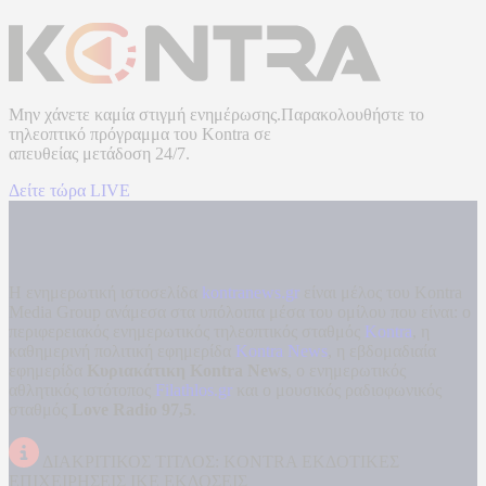
Μην χάνετε καμία στιγμή ενημέρωσης.Παρακολουθήστε το
τηλεοπτικό πρόγραμμα του
Kontra
σε
απευθείας μετάδοση
24/7.
Δείτε τώρα LIVE
Η ενημερωτική ιστοσελίδα
kontranews.gr
είναι μέλος του Kontra
Media Group ανάμεσα στα υπόλοιπα μέσα του ομίλου που είναι: ο
περιφερειακός ενημερωτικός τηλεοπτικός σταθμός
Kontra
, η
καθημερινή πολιτική εφημερίδα
Kontra News
, η εβδομαδιαία
εφημερίδα
Κυριακάτικη Kontra News
, ο ενημερωτικός
αθλητικός ιστότοπος
Filathlos.gr
και ο μουσικός ραδιοφωνικός
σταθμός
Love Radio 97,5
.
ΔΙΑΚΡΙΤΙΚΟΣ ΤΙΤΛΟΣ: KONTRA ΕΚΔΟΤΙΚΕΣ
ΕΠΙΧΕΙΡΗΣΕΙΣ ΙΚΕ ΕΚΔΟΣΕΙΣ