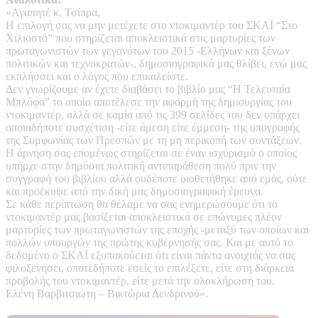
«Αγαπητέ κ. Τσίπρα,
Η επιλογή σας να μην μετέχετε στο ντοκιμαντέρ του ΣΚΑΪ “Στο
Χιλιοστό” που στηρίζεται αποκλειστικά στις μαρτυρίες των
πρωταγωνιστών των γεγονότων του 2015 -Ελλήνων και ξένων
πολιτικών και τεχνοκρατών-, δημοσιογραφικά μας θλίβει, ενώ μας
εκπλήσσει και ο λόγος που επικαλείστε.
Δεν γνωρίζουμε αν έχετε διαβάσει το βιβλίο μας “Η Τελευταία
Μπλόφα” το οποίο αποτέλεσε την αφορμή της δημιουργίας του
ντοκιμαντέρ, αλλά σε καμία από τις 399 σελίδες του δεν υπάρχει
οποιαδήποτε συσχέτιση -είτε άμεση είτε έμμεση- της υπογραφής
της Συμφωνίας των Πρεσπών με τη μη περικοπή των συντάξεων.
Η άρνηση σας επομένως στηρίζεται σε έναν ισχυρισμό ο οποίος
υπήρχε στην δημόσια πολιτική αντιπαράθεση πολύ πριν την
συγγραφή του βιβλίου αλλά ουδέποτε υιοθετήθηκε από εμάς, ούτε
και προέκυψε από την δική μας δημοσιογραφική έρευνα.
Σε κάθε περίπτωση θα θέλαμε να σας ενημερώσουμε ότι το
ντοκιμαντέρ μας βασίζεται αποκλειστικά σε επώνυμες πλέον
μαρτυρίες των πρωταγωνιστών της εποχής -μεταξύ των οποίων και
πολλών υπουργών της πρώτης κυβέρνησής σας. Και με αυτό το
δεδομένο ο ΣΚΑΪ εξυπακούεται ότι είναι πάντα ανοιχτός να σας
φιλοξενήσει, οποτεδήποτε εσείς το επιλέξετε, είτε στη διάρκεια
προβολής του ντοκιμαντέρ, είτε μετά την ολοκλήρωσή του.
Ελένη Βαρβιτσιώτη – Βικτώρια Δενδρινού».