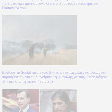
τάσεις συγκεντρωτισμού», λέει ο πτέραρχος εν αποστρατεία
Παπανικολάου
Βρίθουν τα Social media από βίντεο με καταγγελίες κατοίκων και
πυροσβεστών για τη διαχείριση της μεγάλης φωτιάς: "Μας κάψανε!
Την άφησαν τη φωτιά!" (βίντεο)