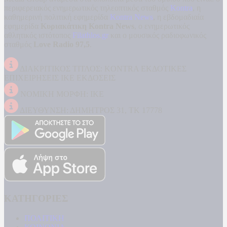
περιφερειακός ενημερωτικός τηλεοπτικός σταθμός
Kontra
, η
καθημερινή πολιτική εφημερίδα
Kontra News
, η εβδομαδιαία
εφημερίδα
Κυριακάτικη Kontra News
, ο ενημερωτικός
αθλητικός ιστότοπος
Filathlos.gr
και ο μουσικός ραδιοφωνικός
σταθμός
Love Radio 97,5
.
ΔΙΑΚΡΙΤΙΚΟΣ ΤΙΤΛΟΣ: KONTRA ΕΚΔΟΤΙΚΕΣ
ΕΠΙΧΕΙΡΗΣΕΙΣ ΙΚΕ ΕΚΔΟΣΕΙΣ
ΝΟΜΙΚΗ ΜΟΡΦΗ: ΙΚΕ
ΔΙΕΥΘΥΝΣΗ: ΔΗΜΗΤΡΟΣ 31, ΤΚ 17778
ΚΑΤΗΓΟΡΙΕΣ
ΠΟΛΙΤΙΚΗ