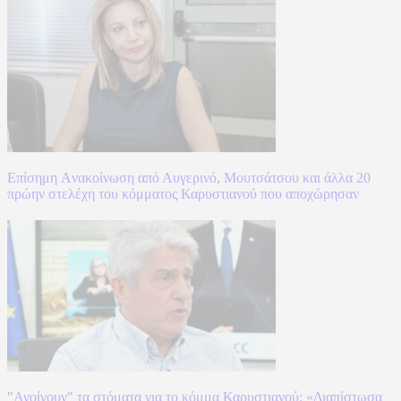
Επίσημη Aνακοίνωση από Αυγερινό, Μουτσάτσου και άλλα 20
πρώην στελέχη του κόμματος Καρυστιανού που αποχώρησαν
"Ανοίγουν" τα στόματα για το κόμμα Καρυστιανού: «Διαπίστωσα