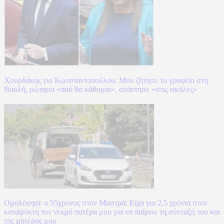
Χουρδάκης για Κωνσταντοπούλου: Μου ζήτησε το γραφείο στη
Βουλή, ρώτησα «πού θα κάθομαι», απάντησε «στις σκάλες»
Ομολόγησε ο 55χρονος στον Μυστρά: Είχα για 2,5 χρόνια στον
καταψύκτη τον νεκρό πατέρα μου για να παίρνω τη σύνταξή του και
της μητέρας μου