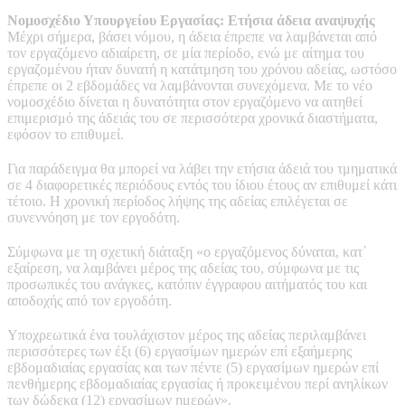
Νομοσχέδιο Υπουργείου Εργασίας: Ετήσια άδεια αναψυχής
Μέχρι σήμερα, βάσει νόμου, η άδεια έπρεπε να λαμβάνεται από
τον εργαζόμενο αδιαίρετη, σε μία περίοδο, ενώ με αίτημα του
εργαζομένου ήταν δυνατή η κατάτμηση του χρόνου αδείας, ωστόσο
έπρεπε οι 2 εβδομάδες να λαμβάνονται συνεχόμενα. Με το νέο
νομοσχέδιο δίνεται η δυνατότητα στον εργαζόμενο να αιτηθεί
επιμερισμό της άδειάς του σε περισσότερα χρονικά διαστήματα,
εφόσον το επιθυμεί.
Για παράδειγμα θα μπορεί να λάβει την ετήσια άδειά του τμηματικά
σε 4 διαφορετικές περιόδους εντός του ίδιου έτους αν επιθυμεί κάτι
τέτοιο. Η χρονική περίοδος λήψης της αδείας επιλέγεται σε
συνεννόηση με τον εργοδότη.
Σύμφωνα με τη σχετική διάταξη «ο εργαζόμενος δύναται, κατ΄
εξαίρεση, να λαμβάνει μέρος της αδείας του, σύμφωνα με τις
προσωπικές του ανάγκες, κατόπιν έγγραφου αιτήματός του και
αποδοχής από τον εργοδότη.
Υποχρεωτικά ένα τουλάχιστον μέρος της αδείας περιλαμβάνει
περισσότερες των έξι (6) εργασίμων ημερών επί εξαήμερης
εβδομαδιαίας εργασίας και των πέντε (5) εργασίμων ημερών επί
πενθήμερης εβδομαδιαίας εργασίας ή προκειμένου περί ανηλίκων
των δώδεκα (12) εργασίμων ημερών».