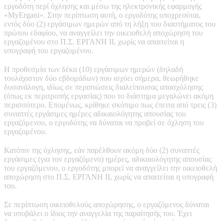
εργοδότη περί όχλησης και μέσω της ηλεκτρονικής εφαρμογής
«MyErgani». Στην περίπτωση αυτή, ο εργοδότης υποχρεούται,
εντός δύο (2) εργάσιμων ημερών από τη λήξη του διαστήματος του
πρώτου εδαφίου, να αναγγείλει την οικειοθελή αποχώρηση του
εργαζομένου στο Π.Σ. ΕΡΓΑΝΗ ΙΙ, χωρίς να απαιτείται η
υπογραφή του εργαζομένου.
Η προθεσμία των δέκα (10) εργάσιμων ημερών (δηλαδή
τουλάχιστον δύο εβδομάδων) που ισχύει σήμερα, θεωρήθηκε
δυσανάλογη, ιδίως σε περιπτώσεις διαλείπουσας απασχόλησης
(όπως εκ περιτροπής εργασίας) που το διάστημα μεγαλώνει ακόμη
περισσότερο. Επομένως, κρίθηκε σκόπιμο πως έπειτα από τρεις (3)
συναπτές εργάσιμες ημέρες αδικαιολόγητης απουσίας του
εργαζόμενου, ο εργοδότης να δύναται να προβεί σε όχληση του
εργαζομένου.
Κατόπιν της όχλησης, εάν παρέλθουν ακόμη δύο (2) συναπτές
εργάσιμες (για τον εργαζόμενο) ημέρες, αδικαιολόγητης απουσίας
του εργαζόμενου, ο εργοδότης μπορεί να αναγγείλει την οικειοθελή
αποχώρηση στο Π.Σ. ΕΡΓΑΝΗ ΙΙ, χωρίς να απαιτείται η υπογραφή
του.
Σε περίπτωση οικειοθελούς αποχώρησης, ο εργαζόμενος δύναται
να υποβάλει ο ίδιος την αναγγελία της παραίτησής του. Έχει