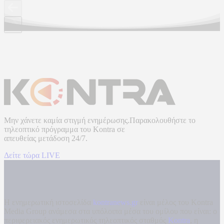
Μην χάνετε καμία στιγμή ενημέρωσης.Παρακολουθήστε το
τηλεοπτικό πρόγραμμα του
Kontra
σε
απευθείας μετάδοση
24/7.
Δείτε τώρα LIVE
Η ενημερωτική ιστοσελίδα
kontranews.gr
είναι μέλος του Kontra
Media Group ανάμεσα στα υπόλοιπα μέσα του ομίλου που είναι: ο
περιφερειακός ενημερωτικός τηλεοπτικός σταθμός
Kontra
, η