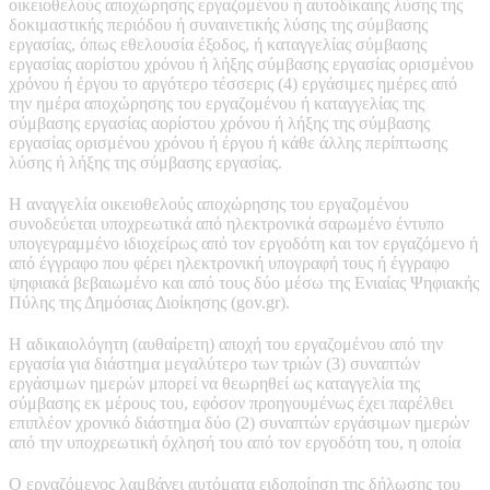
οικειοθελούς αποχώρησης εργαζομένου ή αυτοδίκαιης λύσης της
δοκιμαστικής περιόδου ή συναινετικής λύσης της σύμβασης
εργασίας, όπως εθελουσία έξοδος, ή καταγγελίας σύμβασης
εργασίας αορίστου χρόνου ή λήξης σύμβασης εργασίας ορισμένου
χρόνου ή έργου το αργότερο τέσσερις (4) εργάσιμες ημέρες από
την ημέρα αποχώρησης του εργαζομένου ή καταγγελίας της
σύμβασης εργασίας αορίστου χρόνου ή λήξης της σύμβασης
εργασίας ορισμένου χρόνου ή έργου ή κάθε άλλης περίπτωσης
λύσης ή λήξης της σύμβασης εργασίας.
H αναγγελία οικειοθελούς αποχώρησης του εργαζομένου
συνοδεύεται υποχρεωτικά από ηλεκτρονικά σαρωμένο έντυπο
υπογεγραμμένο ιδιοχείρως από τον εργοδότη και τον εργαζόμενο ή
από έγγραφο που φέρει ηλεκτρονική υπογραφή τους ή έγγραφο
ψηφιακά βεβαιωμένο και από τους δύο μέσω της Ενιαίας Ψηφιακής
Πύλης της Δημόσιας Διοίκησης (gov.gr).
Η αδικαιολόγητη (αυθαίρετη) αποχή του εργαζομένου από την
εργασία για διάστημα μεγαλύτερο των τριών (3) συναπτών
εργάσιμων ημερών μπορεί να θεωρηθεί ως καταγγελία της
σύμβασης εκ μέρους του, εφόσον προηγουμένως έχει παρέλθει
επιπλέον χρονικό διάστημα δύο (2) συναπτών εργάσιμων ημερών
από την υποχρεωτική όχλησή του από τον εργοδότη του, η οποία
Ο εργαζόμενος λαμβάνει αυτόματα ειδοποίηση της δήλωσης του