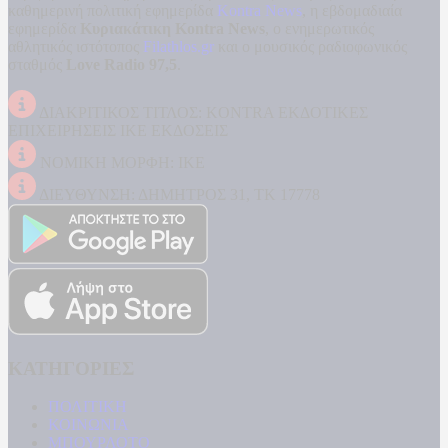
καθημερινή πολιτική εφημερίδα
Kontra News
, η εβδομαδιαία
εφημερίδα
Κυριακάτικη Kontra News
, ο ενημερωτικός
αθλητικός ιστότοπος
Filathlos.gr
και ο μουσικός ραδιοφωνικός
σταθμός
Love Radio 97,5
.
ΔΙΑΚΡΙΤΙΚΟΣ ΤΙΤΛΟΣ: KONTRA ΕΚΔΟΤΙΚΕΣ
ΕΠΙΧΕΙΡΗΣΕΙΣ ΙΚΕ ΕΚΔΟΣΕΙΣ
ΝΟΜΙΚΗ ΜΟΡΦΗ: ΙΚΕ
ΔΙΕΥΘΥΝΣΗ: ΔΗΜΗΤΡΟΣ 31, ΤΚ 17778
ΚΑΤΗΓΟΡΙΕΣ
ΠΟΛΙΤΙΚΗ
ΚΟΙΝΩΝΙΑ
ΜΠΟΥΡΛΟΤΟ