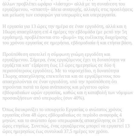
άλλων προβλέπει ωράριο «λάστιχο» αλλά με τη συναίνεση του
εργαζόμενου, «σπαστή» άδεια αναψυχής, αλλαγές στις προσλήψεις
και μείωση των εισφορών για υπερωρίες και υπερεργασία.
Η εργασία για 13 ώρες την ημέρα σε έναν εργοδότη, αλλά και η
10ωρη απασχόληση επί 4 ημέρες την εβδομάδα (με ρεπό την 5η
εργάσιμη), προβλέπονται στο «βωμό» της ευέλικτης διαχείρισης
του χρόνου εργασίας σε ημερήσια, εβδομαδιαία ή και ετήσια βάση.
Προϋπόθεση αποτελεί η σύμφωνη γνώμη εργοδότη και
εργαζόμενου. Σήμερα, ένας εργαζόμενος έχει τη δυνατότητα να
εργάζεται κατ’ εξαίρεση έως 13 ώρες ημερησίως σε δύο ή
περισσότερους εργοδότες. Με το νομοσχέδιο, η δυνατότητα
13ωρης απασχόλησης επεκτείνεται και σε εργαζόμενους που
απασχολούνται σε έναν εργοδότη, υπό την προϋπόθεση ότι
τηρούνται πιστά τα όρια ανάπαυσης και μέγιστου ορίου
εβδομαδιαίων ωρών εργασίας, καθώς και η καταβολή των νόμιμων
προσαυξήσεων από υπερωρίες (συν 40%).
Όπως διευκρινίζει το υπουργείο Εργασίας ο ανώτατος χρόνος
εργασίας είναι 48 ώρες εβδομαδιαίως σε περίοδο αναφοράς 4
μηνών, και το ανώτατο όριο υπερωριακής απασχόλησης οι 150
ώρες ετησίως. Συνεπώς, ένας εργαζόμενος μπορεί να εργαστεί 13
ώρες ημερησίως έως συνολικά 37,5 ημέρες τον χρόνο.