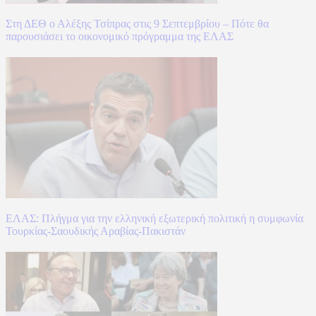
Στη ΔΕΘ ο Αλέξης Τσίπρας στις 9 Σεπτεμβρίου – Πότε θα
παρουσιάσει το οικονομικό πρόγραμμα της ΕΛΑΣ
ΕΛΑΣ: Πλήγμα για την ελληνική εξωτερική πολιτική η συμφωνία
Τουρκίας-Σαουδικής Αραβίας-Πακιστάν