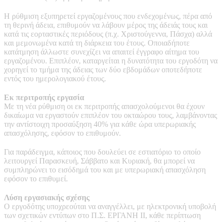
Η ρύθμιση εξυπηρετεί εργαζομένους που ενδεχομένως, πέρα από
τη θερινή άδεια, επιθυμούν να λάβουν μέρος της άδειάς τους και
κατά τις εορταστικές περιόδους (π.χ. Χριστούγεννα, Πάσχα) αλλά
και μεμονωμένα κατά τη διάρκεια του έτους. Οποιαδήποτε
κατάτμηση άλλωστε συνεχίζει να απαιτεί έγγραφο αίτημα του
εργαζομένου. Επιπλέον, καταργείται η δυνατότητα του εργοδότη να
χορηγεί το τμήμα της άδειας των δύο εβδομάδων οποτεδήποτε
εντός του ημερολογιακού έτους.
Εκ περιτροπής εργασία
Με τη νέα ρύθμιση οι εκ περιτροπής απασχολούμενοι θα έχουν
δικαίωμα να εργαστούν επιπλέον του οκταώρου τους, λαμβάνοντας
την αντίστοιχη προσαύξηση 40% για κάθε ώρα υπερωριακής
απασχόλησης, εφόσον το επιθυμούν.
Για παράδειγμα, κάποιος που δουλεύει σε εστιατόριο το οποίο
λειτουργεί Παρασκευή, Σάββατο και Κυριακή, θα μπορεί να
συμπληρώνει το εισόδημά του και με υπερωριακή απασχόληση
εφόσον το επιθυμεί.
Λύση εργασιακής σχέσης
Ο εργοδότης υποχρεούται να αναγγέλλει, με ηλεκτρονική υποβολή
των σχετικών εντύπων στο Π.Σ. ΕΡΓΑΝΗ ΙΙ, κάθε περίπτωση