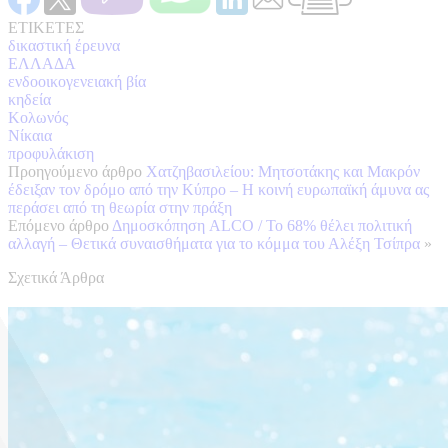
ΕΤΙΚΕΤΕΣ
δικαστική έρευνα
ΕΛΛΑΔΑ
ενδοοικογενειακή βία
κηδεία
Κολωνός
Νίκαια
προφυλάκιση
Προηγούμενο άρθρο
Χατζηβασιλείου: Μητσοτάκης και Μακρόν
έδειξαν τον δρόμο από την Κύπρο – Η κοινή ευρωπαϊκή άμυνα ας
περάσει από τη θεωρία στην πράξη
Επόμενο άρθρο
Δημοσκόπηση ALCO / Το 68% θέλει πολιτική
αλλαγή – Θετικά συναισθήματα για το κόμμα του Αλέξη Τσίπρα
»
Σχετικά Άρθρα