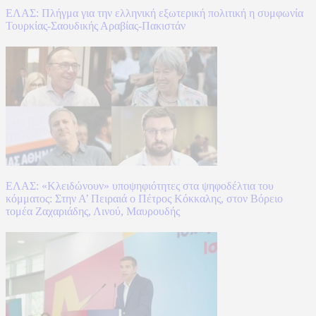
ΕΛΑΣ: Πλήγμα για την ελληνική εξωτερική πολιτική η συμφωνία
Τουρκίας-Σαουδικής Αραβίας-Πακιστάν
ΕΛΑΣ: «Κλειδώνουν» υποψηφιότητες στα ψηφοδέλτια του
κόμματος: Στην Α’ Πειραιά ο Πέτρος Κόκκαλης, στον Βόρειο
τομέα Ζαχαριάδης, Λινού, Μαυρουδής