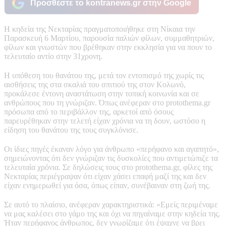
Προσθέστε το kontranews.gr στην Google
Η κηδεία της Νεκταρίας πραγματοποιήθηκε στη Νίκαια την
Παρασκευή 6 Μαρτίου, παρουσία παλιών φίλων, συμμαθητριών,
φίλων και γνωστών που βρέθηκαν στην εκκλησία για να πουν το
τελευταίο αντίο στην 31χρονη.
Η υπόθεση του θανάτου της, μετά τον εντοπισμό της χωρίς τις
αισθήσεις της στα σκαλιά του σπιτιού της στον Κολωνό,
προκάλεσε έντονη αναστάτωση στην τοπική κοινωνία και σε
ανθρώπους που τη γνώριζαν. Όπως ανέφεραν στο protothema.gr
πρόσωπα από το περιβάλλον της, αρκετοί από όσους
παρευρέθηκαν στην τελετή είχαν χρόνια να τη δουν, ωστόσο η
είδηση του θανάτου της τους συγκλόνισε.
Οι ίδιες πηγές έκαναν λόγο για άνθρωπο «περήφανο και αγαπητό»,
σημειώνοντας ότι δεν γνώριζαν τις δυσκολίες που αντιμετώπιζε τα
τελευταία χρόνια. Σε δηλώσεις τους στο protothema.gr, φίλες της
Νεκταρίας περιέγραψαν ότι είχαν χάσει επαφή μαζί της και δεν
είχαν ενημερωθεί για όσα, όπως είπαν, συνέβαιναν στη ζωή της.
Σε αυτό το πλαίσιο, ανέφεραν χαρακτηριστικά: «Εμείς περιμέναμε
να μας καλέσει στο γάμο της και όχι να πηγαίναμε στην κηδεία της.
Ήταν περήφανος άνθρωπος, δεν γνωρίζαμε ότι έψαχνε να βρει