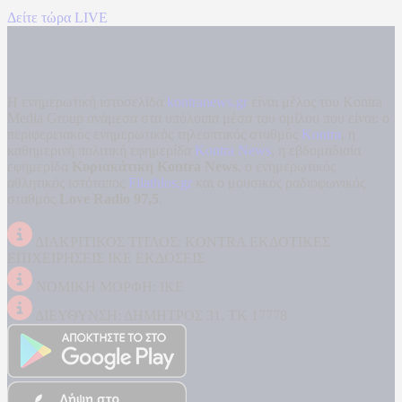
Δείτε τώρα LIVE
Η ενημερωτική ιστοσελίδα
kontranews.gr
είναι μέλος του Kontra
Media Group ανάμεσα στα υπόλοιπα μέσα του ομίλου που είναι: ο
περιφερειακός ενημερωτικός τηλεοπτικός σταθμός
Kontra
, η
καθημερινή πολιτική εφημερίδα
Kontra News
, η εβδομαδιαία
εφημερίδα
Κυριακάτικη Kontra News
, ο ενημερωτικός
αθλητικός ιστότοπος
Filathlos.gr
και ο μουσικός ραδιοφωνικός
σταθμός
Love Radio 97,5
.
ΔΙΑΚΡΙΤΙΚΟΣ ΤΙΤΛΟΣ: KONTRA ΕΚΔΟΤΙΚΕΣ
ΕΠΙΧΕΙΡΗΣΕΙΣ ΙΚΕ ΕΚΔΟΣΕΙΣ
ΝΟΜΙΚΗ ΜΟΡΦΗ: ΙΚΕ
ΔΙΕΥΘΥΝΣΗ: ΔΗΜΗΤΡΟΣ 31, ΤΚ 17778