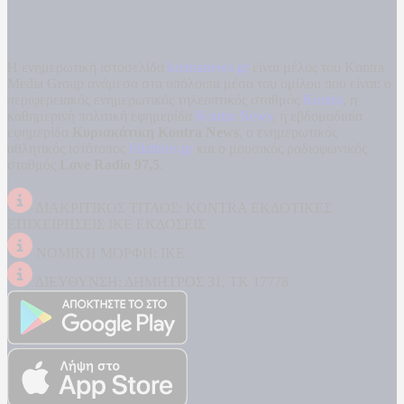
Η ενημερωτική ιστοσελίδα
kontranews.gr
είναι μέλος του Kontra
Media Group ανάμεσα στα υπόλοιπα μέσα του ομίλου που είναι: ο
περιφερειακός ενημερωτικός τηλεοπτικός σταθμός
Kontra
, η
καθημερινή πολιτική εφημερίδα
Kontra News
, η εβδομαδιαία
εφημερίδα
Κυριακάτικη Kontra News
, ο ενημερωτικός
αθλητικός ιστότοπος
Filathlos.gr
και ο μουσικός ραδιοφωνικός
σταθμός
Love Radio 97,5
.
ΔΙΑΚΡΙΤΙΚΟΣ ΤΙΤΛΟΣ: KONTRA ΕΚΔΟΤΙΚΕΣ
ΕΠΙΧΕΙΡΗΣΕΙΣ ΙΚΕ ΕΚΔΟΣΕΙΣ
ΝΟΜΙΚΗ ΜΟΡΦΗ: ΙΚΕ
ΔΙΕΥΘΥΝΣΗ: ΔΗΜΗΤΡΟΣ 31, ΤΚ 17778