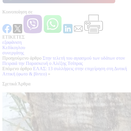
Κοινοποίηση σε
ΕΤΙΚΕΤΕΣ
εξαφάνιση
Κεδίκογλου
συνεργάτης
Προηγούμενο άρθρο
Στην τελετή του αγιασμού των υδάτων στον
Πειραιά την Παρασκευή ο Αλέξης Τσίπρας
Επόμενο άρθρο
ΕΛΑΣ: 13 συλλήψεις στην επιχείρηση στη Δυτική
Αττική (φωτο & βίντεο)
»
Σχετικά Άρθρα