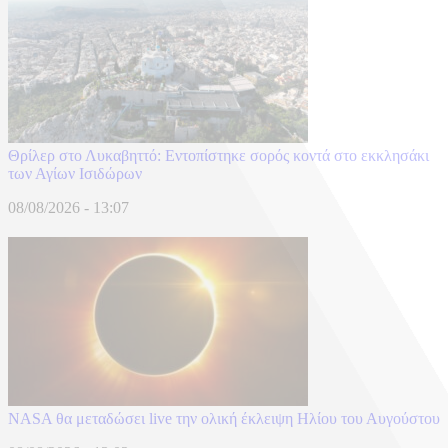
Θρίλερ στο Λυκαβηττό: Εντοπίστηκε σορός κοντά στο εκκλησάκι
των Αγίων Ισιδώρων
08/08/2026 - 13:07
NASA θα μεταδώσει live την ολική έκλειψη Ηλίου του Αυγούστου