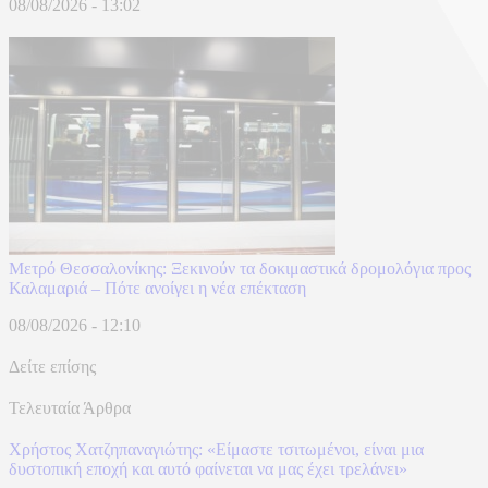
08/08/2026 - 13:02
Μετρό Θεσσαλονίκης: Ξεκινούν τα δοκιμαστικά δρομολόγια προς
Καλαμαριά – Πότε ανοίγει η νέα επέκταση
08/08/2026 - 12:10
Δείτε επίσης
Τελευταία Άρθρα
Χρήστος Χατζηπαναγιώτης: «Είμαστε τσιτωμένοι, είναι μια
δυστοπική εποχή και αυτό φαίνεται να μας έχει τρελάνει»