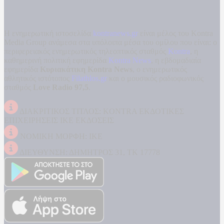
Η ενημερωτική ιστοσελίδα
kontranews.gr
είναι μέλος του Kontra
Media Group ανάμεσα στα υπόλοιπα μέσα του ομίλου που είναι: ο
περιφερειακός ενημερωτικός τηλεοπτικός σταθμός
Kontra
, η
καθημερινή πολιτική εφημερίδα
Kontra News
, η εβδομαδιαία
εφημερίδα
Κυριακάτικη Kontra News
, ο ενημερωτικός
αθλητικός ιστότοπος
Filathlos.gr
και ο μουσικός ραδιοφωνικός
σταθμός
Love Radio 97,5
.
ΔΙΑΚΡΙΤΙΚΟΣ ΤΙΤΛΟΣ: KONTRA ΕΚΔΟΤΙΚΕΣ
ΕΠΙΧΕΙΡΗΣΕΙΣ ΙΚΕ ΕΚΔΟΣΕΙΣ
ΝΟΜΙΚΗ ΜΟΡΦΗ: ΙΚΕ
ΔΙΕΥΘΥΝΣΗ: ΔΗΜΗΤΡΟΣ 31, ΤΚ 17778