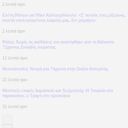
2 λεπτά πριν
Ελένη Ράντου για Νίκο Καλογερόπουλο: «Σ’ αυτούς τους μίζερους,
σωστά υπολογισμένους καιρούς μας, δεν χώραγες»
2 λεπτά πριν
Ρόδος: Χωρίς τις αισθήσεις του ανασύρθηκε από τη θάλασσα
72χρονος Σουηδός τουρίστας
12 λεπτά πριν
Θεσσαλονίκη: Νεκρή μια 74χρονη στην Σκάλα Κατερίνης
22 λεπτά πριν
​Μυστικές επαφές Δαμασκού και Χεζμπολάχ: Η Τουρκία στο
παρασκήνιο, ο Τραμπ στο προσκήνιο
32 λεπτά πριν