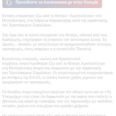
Προσθέστε το kontranews.gr στην Google
Ένταση επικράτησε έξω από το θέατρο «Αριστοτέλειο» στη
Θεσσαλονίκη, στη διάρκεια διαμαρτυρίας κατά της παράστασης
του Χριστόφορου Ζαραλίκου.
Την ώρα που το κοινό εισερχόταν στο θέατρο, κάποιοι από τους
διαδηλωτές επιχείρησαν να σπάσουν τον αστυνομικό κλοιό. Τα
αίματα… άναψαν, με αποτέλεσμα να πραγματοποιηθούν τέσσερις
προσαγωγές, όπως αναφέρει η η ιστοσελίδα Thestival.
Κρατώντας σταυρούς, εικόνες και θρησκευτικά
σύμβολα, συγκεντρώθηκαν έξω από το θέατρο Αριστοτέλειον
στη Θεσσαλονίκη άτομα που διαφωνούν με την παράσταση
του Χριστόφορου Ζαραλίκου. Οι συγκεντρωμένοι συγκρούστηκαν
με δυνάμεις της ΕΛΑΣ, οι οποίες έκαναν χρήση χημικών και
προχώρησαν σε προσαγωγές.
Οι δεκάδες συγκεντρωμένοι έψαλλαν τον εθνικό ύμνο και το «Τη
Υπερμάχω» ενώ είπαν ότι διαφωνούν με την αφίσα που επέλεξε ο
ηθοποιός και stand up comedian, που τον παρουσιάζει με ακάνθινο
στεφάνι, χιτώνα ενώ στα χέρια του κρατάει χρήματα.
Οι συγκεντρωμένοι πήγαν έξω από το θέατρο πριν ξεκινήσει η