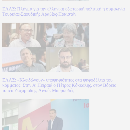
ΕΛΑΣ: Πλήγμα για την ελληνική εξωτερική πολιτική η συμφωνία
Τουρκίας-Σαουδικής Αραβίας-Πακιστάν
ΕΛΑΣ: «Κλειδώνουν» υποψηφιότητες στα ψηφοδέλτια του
κόμματος: Στην Α’ Πειραιά ο Πέτρος Κόκκαλης, στον Βόρειο
τομέα Ζαχαριάδης, Λινού, Μαυρουδής