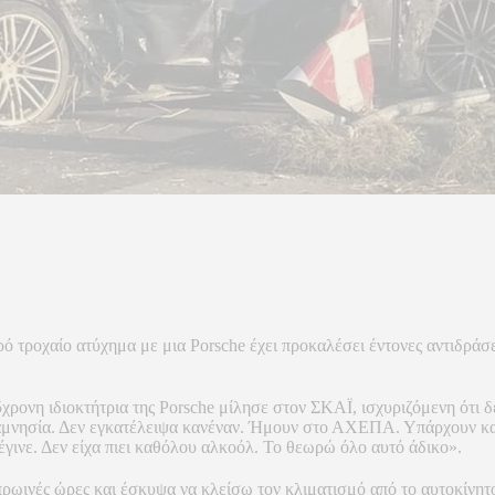
 τροχαίο ατύχημα με μια Porsche έχει προκαλέσει έντονες αντιδράσε
5χρονη ιδιοκτήτρια της Porsche μίλησε στον ΣΚΑΪ, ισχυριζόμενη ότι 
αμνησία. Δεν εγκατέλειψα κανέναν. Ήμουν στο ΑΧΕΠΑ. Υπάρχουν και χ
γινε. Δεν είχα πιει καθόλου αλκοόλ. Το θεωρώ όλο αυτό άδικο».
πρωινές ώρες και έσκυψα να κλείσω τον κλιματισμό από το αυτοκίνη