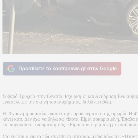
Προσθέστε το kontranews.gr στην Google
Σοβαρό Τροχαίο στην Εγνατία: Ισχυρισμοί και Αντίδραση Ένα σοβαρό
εγκατέλειψε την σκηνή του ατυχήματος, δηλώνει αθώα.
Η 26χρονη τραυματίας απαιτεί την παραδειγματική της τιμωρία. Η 4
κάνει κάτι. Δεν έχω να δηλώσω τίποτα. Είμαι σοκαρισμένη. Έπαθα 
και παρουσίασε τραυματισμούς. «Είμαι συντετριμμένη με αυτό που έ
Στο ερώτημα για το πώς συνέβη το ατύχημα, η ίδια δήλωσε: «Ήταν 