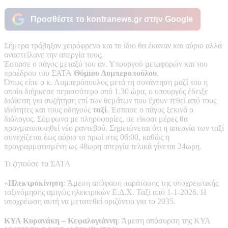
Προσθέστε το kontranews.gr στην Google
Σήμερα τράβηξαν χειρόφρενο και το ίδιο θα έκαναν και αύριο αλλά
αναστείλανε την απεργία τους.
Έσπασε ο πάγος μεταξύ του αν. Υπουργού μεταφορών και του
προέδρου του ΣΑΤΑ
Θύμιου Λυμπεροπούλου
.
Όπως είπε ο κ. Λυμπερόπουλος μετά τη συνάντηση μαζί του η
οποία διήρκεσε περισσότερο από 1.30 ώρα, ο υπουργός έδειξε
διάθεση για συζήτηση επί των θεμάτων που έχουν τεθεί από τους
ιδιότητες και τους οδηγούς
ταξί
. Έσπασε ο πάγος ξεκινά ο
διάλογος. Σύμφωνα με πληροφορίες, σε είκοσι μέρες θα
πραγματοποιηθεί νέο ραντεβού. Σημειώνεται ότι η απεργία των ταξί
συνεχίζεται έως αύριο το πρωί στις 06:00, καθώς η
προγραμματισμένη ως 48ωρη απεργία τελικά γίνεται 24ωρη.
Τι ζητούσε το ΣΑΤΑ
«
Ηλεκτροκίνηση
: Άμεση απόφαση παράτασης της υποχρεωτικής
ταξινόμησης αμιγώς ηλεκτρικών Ε.Δ.Χ. Ταξί από 1-1-2026. Η
υποχρέωση αυτή να μετατεθεί οριζόντια για το 2035.
ΚΥΑ Κυρανάκη – Κεφαλογιάννη
: Άμεση απόσυρση της ΚΥΑ