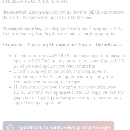
134328/20-8-2025 (ΦΕΚ ΄Β 4564).
Φορολογικό
: Δίκαιη φορολόγηση με βάση τα βιβλία και στοιχεία
(Κ.Β.Σ.) – Αφορολόγητο όριο στις 12.000 ευρώ
Λεωφορειολωρίδες
: Ελεύθερη διέλευση των έμφορτων Ε.Δ.Χ.
Ταξί στις Ειδικές Λωρίδες Κυκλοφορίας χωρίς διαχωρισμούς
Πειρατεία – Υποκλοπή Μεταφορικού Έργου – Πολυεθνικές:
Υπεράσπιση του ν.4530/2018 που διαχωρίζει το μεταφορικό
έργο των ΕΔΧ Ταξί σε σύγκριση με τα ενοικιαζόμενα Ε.Ι.Χ.
με οδηγό και διόρθωση του όπου απαιτείται
Σωστή εφαρμογή της ψηφιακής πλατφόρμας για τις
συμβάσεις των Ε.Ι.Χ. και δημιουργία μητρώου για τα
ενοικιαζόμενα αυτοκίνητα με οδηγό.
Η ελάχιστη χρέωση για την χρήση των ενοικιαζόμενων
Ε.Ι.Χ. με οδηγό να διαμορφωθεί στα 150 ευρώ για όλη την
χώρα και η ελάχιστη μίσθωση να είναι τρεις ώρες για όλη
την ελληνική επικράτεια».
Προσθέστε το kontranews.gr στην Google