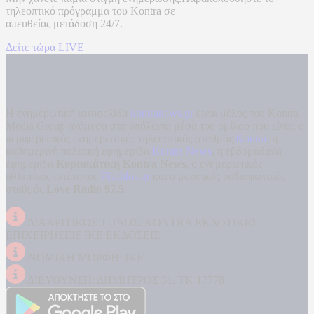
τηλεοπτικό πρόγραμμα του
Kontra
σε
απευθείας μετάδοση
24/7.
Δείτε τώρα LIVE
Η ενημερωτική ιστοσελίδα
kontranews.gr
είναι μέλος του Kontra
Media Group ανάμεσα στα υπόλοιπα μέσα του ομίλου που είναι: ο
περιφερειακός ενημερωτικός τηλεοπτικός σταθμός
Kontra
, η
καθημερινή πολιτική εφημερίδα
Kontra News
, η εβδομαδιαία
εφημερίδα
Κυριακάτικη Kontra News
, ο ενημερωτικός
αθλητικός ιστότοπος
Filathlos.gr
και ο μουσικός ραδιοφωνικός
σταθμός
Love Radio 97,5
.
ΔΙΑΚΡΙΤΙΚΟΣ ΤΙΤΛΟΣ: KONTRA ΕΚΔΟΤΙΚΕΣ
ΕΠΙΧΕΙΡΗΣΕΙΣ ΙΚΕ ΕΚΔΟΣΕΙΣ
ΝΟΜΙΚΗ ΜΟΡΦΗ: ΙΚΕ
ΔΙΕΥΘΥΝΣΗ: ΔΗΜΗΤΡΟΣ 31, ΤΚ 17778