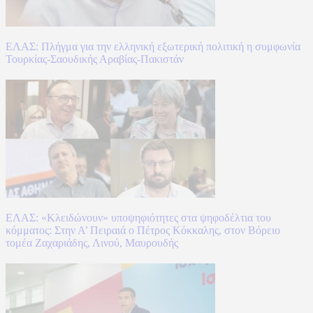
ΕΛΑΣ: Πλήγμα για την ελληνική εξωτερική πολιτική η συμφωνία
Τουρκίας-Σαουδικής Αραβίας-Πακιστάν
ΕΛΑΣ: «Κλειδώνουν» υποψηφιότητες στα ψηφοδέλτια του
κόμματος: Στην Α’ Πειραιά ο Πέτρος Κόκκαλης, στον Βόρειο
τομέα Ζαχαριάδης, Λινού, Μαυρουδής