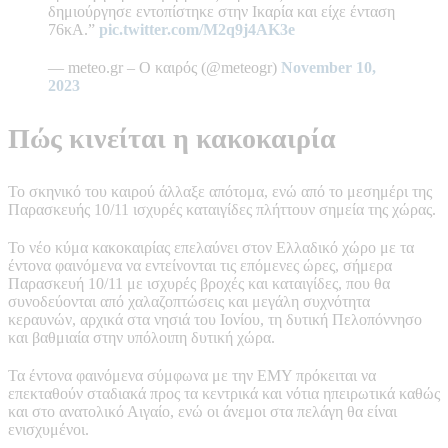
δημιούργησε εντοπίστηκε στην Ικαρία και είχε ένταση
76κΑ.”
pic.twitter.com/M2q9j4AK3e
— meteo.gr – Ο καιρός (@meteogr)
November 10,
2023
Πώς κινείται η κακοκαιρία
Το σκηνικό του καιρού άλλαξε απότομα, ενώ από το μεσημέρι της
Παρασκευής 10/11 ισχυρές καταιγίδες πλήττουν σημεία της χώρας.
Το νέο κύμα κακοκαιρίας επελαύνει στον Ελλαδικό χώρο με τα
έντονα φαινόμενα να εντείνονται τις επόμενες ώρες, σήμερα
Παρασκευή 10/11 με ισχυρές βροχές και καταιγίδες, που θα
συνοδεύονται από χαλαζοπτώσεις και μεγάλη συχνότητα
κεραυνών, αρχικά στα νησιά του Ιονίου, τη δυτική Πελοπόννησο
και βαθμιαία στην υπόλοιπη δυτική χώρα.
Τα έντονα φαινόμενα σύμφωνα με την ΕΜΥ πρόκειται να
επεκταθούν σταδιακά προς τα κεντρικά και νότια ηπειρωτικά καθώς
και στο ανατολικό Αιγαίο, ενώ οι άνεμοι στα πελάγη θα είναι
ενισχυμένοι.