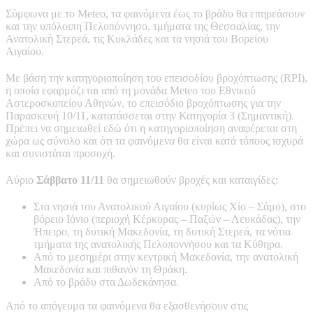
Σύμφωνα με το Meteo, τα φαινόμενα έως το βράδυ θα επηρεάσουν
και την υπόλοιπη Πελοπόννησο, τμήματα της Θεσσαλίας, την
Ανατολική Στερεά, τις Κυκλάδες και τα νησιά του Βορείου
Αιγαίου.
Με βάση την κατηγοριοποίηση του επεισοδίου βροχόπτωσης (RPI),
η οποία εφαρμόζεται από τη μονάδα Meteo του Εθνικού
Αστεροσκοπείου Αθηνών, το επεισόδιο βροχόπτωσης για την
Παρασκευή 10/11, κατατάσσεται στην Κατηγορία 3 (Σημαντική).
Πρέπει να σημειωθεί εδώ ότι η κατηγοριοποίηση αναφέρεται στη
χώρα ως σύνολο και ότι τα φαινόμενα θα είναι κατά τόπους ισχυρά
και συνιστάται προσοχή.
Αύριο
Σάββατο 11/11
θα σημειωθούν βροχές και καταιγίδες:
Στα νησιά του Ανατολικού Αιγαίου (κυρίως Χίο – Σάμο), στο
βόρειο Ιόνιο (περιοχή Κέρκυρας – Παξών – Λευκάδας), την
Ήπειρο, τη δυτική Μακεδονία, τη δυτική Στερεά, τα νότια
τμήματα της ανατολικής Πελοποννήσου και τα Κύθηρα.
Από το μεσημέρι στην κεντρική Μακεδονία, την ανατολική
Μακεδονία και πιθανόν τη Θράκη.
Από το βράδυ στα Δωδεκάνησα.
Από το απόγευμα τα φαινόμενα θα εξασθενήσουν στις