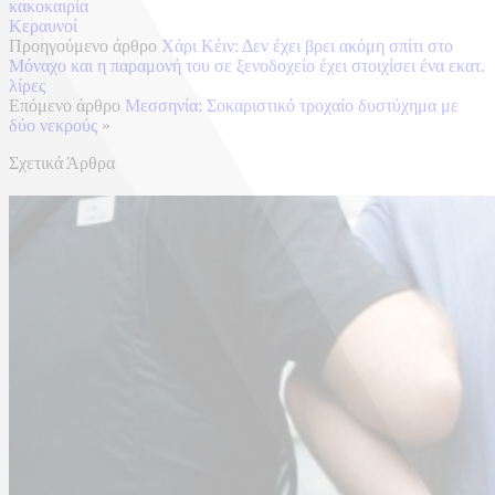
κακοκαιρία
Κεραυνοί
Προηγούμενο άρθρο
Χάρι Κέιν: Δεν έχει βρει ακόμη σπίτι στο
Μόναχο και η παραμονή του σε ξενοδοχείο έχει στοιχίσει ένα εκατ.
λίρες
Επόμενο άρθρο
Μεσσηνία: Σοκαριστικό τροχαίο δυστύχημα με
δύο νεκρούς
»
Σχετικά Άρθρα