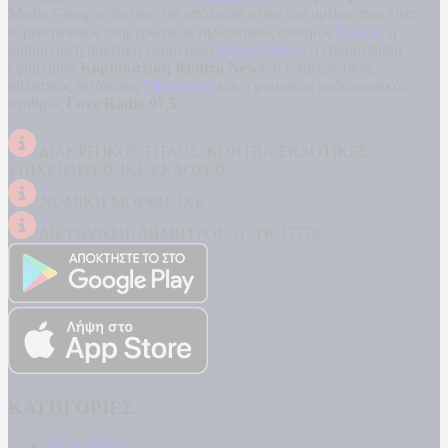
Media Group ανάμεσα στα υπόλοιπα μέσα του ομίλου που είναι: ο
περιφερειακός ενημερωτικός τηλεοπτικός σταθμός
Kontra
, η
καθημερινή πολιτική εφημερίδα
Kontra News
, η εβδομαδιαία
εφημερίδα
Κυριακάτικη Kontra News
, ο ενημερωτικός
αθλητικός ιστότοπος
Filathlos.gr
και ο μουσικός ραδιοφωνικός
σταθμός
Love Radio 97,5
.
ΔΙΑΚΡΙΤΙΚΟΣ ΤΙΤΛΟΣ: KONTRA ΕΚΔΟΤΙΚΕΣ
ΕΠΙΧΕΙΡΗΣΕΙΣ ΙΚΕ ΕΚΔΟΣΕΙΣ
ΝΟΜΙΚΗ ΜΟΡΦΗ: ΙΚΕ
ΔΙΕΥΘΥΝΣΗ: ΔΗΜΗΤΡΟΣ 31, ΤΚ 17778
ΚΑΤΗΓΟΡΙΕΣ
ΠΟΛΙΤΙΚΗ