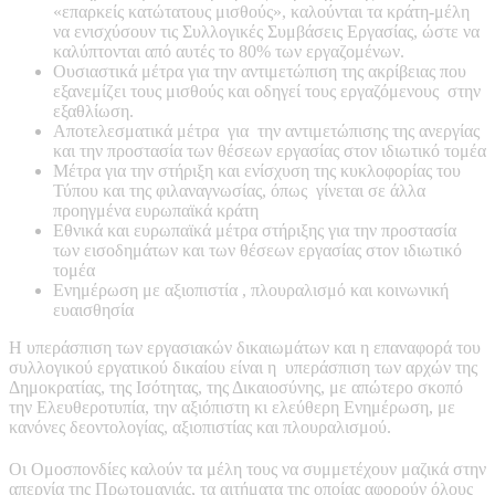
«επαρκείς κατώτατους μισθούς», καλούνται τα κράτη-μέλη
να ενισχύσουν τις Συλλογικές Συμβάσεις Εργασίας, ώστε να
καλύπτονται από αυτές το 80% των εργαζομένων.
Ουσιαστικά μέτρα για την αντιμετώπιση της ακρίβειας που
εξανεμίζει τους μισθούς και οδηγεί τους εργαζόμενους στην
εξαθλίωση.
Αποτελεσματικά μέτρα για την αντιμετώπισης της ανεργίας
και την προστασία των θέσεων εργασίας στον ιδιωτικό τομέα
Μέτρα για την στήριξη και ενίσχυση της κυκλοφορίας του
Τύπου και της φιλαναγνωσίας, όπως γίνεται σε άλλα
προηγμένα ευρωπαϊκά κράτη
Εθνικά και ευρωπαϊκά μέτρα στήριξης για την προστασία
των εισοδημάτων και των θέσεων εργασίας στον ιδιωτικό
τομέα
Ενημέρωση με αξιοπιστία , πλουραλισμό και κοινωνική
ευαισθησία
Η υπεράσπιση των εργασιακών δικαιωμάτων και η επαναφορά του
συλλογικού εργατικού δικαίου είναι η υπεράσπιση των αρχών της
Δημοκρατίας, της Ισότητας, της Δικαιοσύνης, με απώτερο σκοπό
την Ελευθεροτυπία, την αξιόπιστη κι ελεύθερη Ενημέρωση, με
κανόνες δεοντολογίας, αξιοπιστίας και πλουραλισμού.
Οι Ομοσπονδίες καλούν τα μέλη τους να συμμετέχουν μαζικά στην
απεργία της Πρωτομαγιάς, τα αιτήματα της οποίας αφορούν όλους