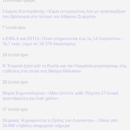
Τελευταία Άρθρα
Γιώργος Κοντογιάννης: «Είμαι ευτυχισμένος που με αναγνωρίζουν
που βρίσκομαι στο πλευρό του Μάρκου Σεφερλή»
7 λεπτά πριν
e-ΕΦΚΑ και ΔΥΠΑ: Ποιοι πληρώνονται έως τις 14 Αυγούστου –
56,7 εκατ. ευρώ σε 58.370 δικαιούχους
18 λεπτά πριν
Η Τουρκία ζητεί από τη Ρωσία και την Ουκρανία μορατόριουμ στις
επιθέσεις στα πλοία στη Μαύρη Θάλασσα
28 λεπτά πριν
Μαρία Εκμεκτσίογλου: «Mου έστελνε κάθε Πέμπτη 17 λευκά
τριαντάφυλλα για έναν χρόνο»
37 λεπτά πριν
Πειραιάς: Κορυφώνεται η έξοδος του Αυγούστου – Πάνω από
34.000 επιβάτες αναχωρούν σήμερα