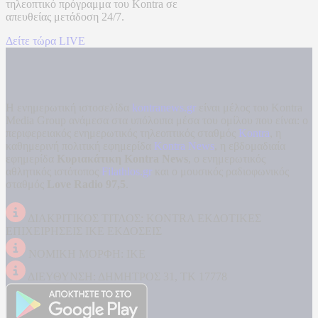
τηλεοπτικό πρόγραμμα του
Kontra
σε
απευθείας μετάδοση
24/7.
Δείτε τώρα LIVE
Η ενημερωτική ιστοσελίδα
kontranews.gr
είναι μέλος του Kontra
Media Group ανάμεσα στα υπόλοιπα μέσα του ομίλου που είναι: ο
περιφερειακός ενημερωτικός τηλεοπτικός σταθμός
Kontra
, η
καθημερινή πολιτική εφημερίδα
Kontra News
, η εβδομαδιαία
εφημερίδα
Κυριακάτικη Kontra News
, ο ενημερωτικός
αθλητικός ιστότοπος
Filathlos.gr
και ο μουσικός ραδιοφωνικός
σταθμός
Love Radio 97,5
.
ΔΙΑΚΡΙΤΙΚΟΣ ΤΙΤΛΟΣ: KONTRA ΕΚΔΟΤΙΚΕΣ
ΕΠΙΧΕΙΡΗΣΕΙΣ ΙΚΕ ΕΚΔΟΣΕΙΣ
ΝΟΜΙΚΗ ΜΟΡΦΗ: ΙΚΕ
ΔΙΕΥΘΥΝΣΗ: ΔΗΜΗΤΡΟΣ 31, ΤΚ 17778