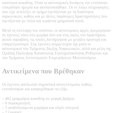
ποσότητα κοκαΐνης. Όταν οι αστυνομικές δυνάμεις τον εντόπισαν,
επικράτησε ηρεμία και ακινητοποιήθηκε. Οι εν λόγω πληροφορίες
που είχε συλλέξει το τμήμα σχετίζονταν με τη διακίνηση
ναρκωτικών, καθώς και με άλλες παράνομες δραστηριότητες που
σχετίζονταν με όπλα και τεράστια χρηματικά ποσά.
Μετά τη σύλληψη του υπόπτου, οι αστυνομικές αρχές προχώρησαν
σε έρευνες τόσο στο χωράφι όσο και στις οικίες του δραστήριου
αυτού παραβάτη, τις οποίες διενήργησαν με μεγάλη προσοχή και
επαγγελματισμό. Στις έρευνες συμμετείχαν όχι μόνο οι
αστυνομικοί του Τμήματος Δίωξης Ναρκωτικών, αλλά και μέλη της
Ομάδας Πρόληψης Καταστολής Εγκληματικότητας Ρεθύμνου και
του Τμήματος Αστυνομικών Επιχειρήσεων Μυλοποτάμου.
Αντικείμενα που Βρέθηκαν
Οι έρευνες απέδωσαν σημαντικά αποτελέσματα, καθώς
εντοπίστηκαν και κατασχέθηκαν τα εξής:
– 482 γραμμάρια κοκαΐνης σε μορφή βράχου
– 6 πυροκροτητές
– 5 αναδιπλούμενα μαχαίρια και σπρέι πιπεριού
– 2 ζυγαριές