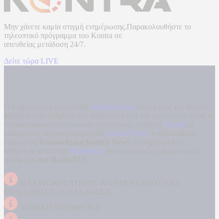
Μην χάνετε καμία στιγμή ενημέρωσης.Παρακολουθήστε το
τηλεοπτικό πρόγραμμα του
Kontra
σε
απευθείας μετάδοση
24/7.
Δείτε τώρα LIVE
Η ενημερωτική ιστοσελίδα
kontranews.gr
είναι μέλος του Kontra
Media Group ανάμεσα στα υπόλοιπα μέσα του ομίλου που είναι: ο
περιφερειακός ενημερωτικός τηλεοπτικός σταθμός
Kontra
, η
καθημερινή πολιτική εφημερίδα
Kontra News
, η εβδομαδιαία
εφημερίδα
Κυριακάτικη Kontra News
, ο ενημερωτικός
αθλητικός ιστότοπος
Filathlos.gr
και ο μουσικός ραδιοφωνικός
σταθμός
Love Radio 97,5
.
ΔΙΑΚΡΙΤΙΚΟΣ ΤΙΤΛΟΣ: KONTRA ΕΚΔΟΤΙΚΕΣ
ΕΠΙΧΕΙΡΗΣΕΙΣ ΙΚΕ ΕΚΔΟΣΕΙΣ
ΝΟΜΙΚΗ ΜΟΡΦΗ: ΙΚΕ