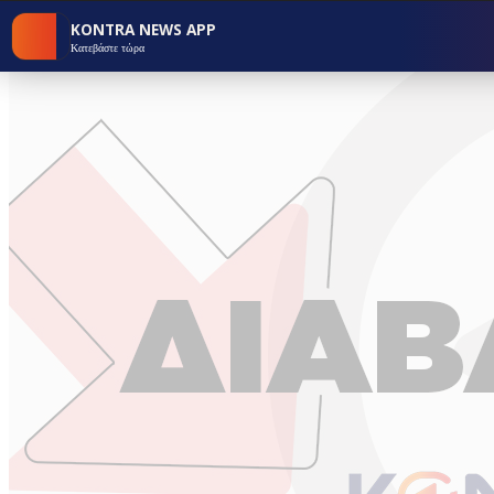
KONTRA NEWS APP
Κατεβάστε τώρα