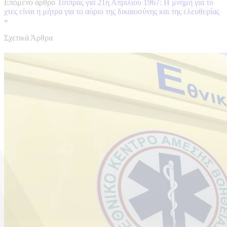
Επόμενο άρθρο
Τσίπρας για 21η Απριλίου 1967: Η μνήμη για το
χτες είναι η μήτρα για το αύριο της δικαιοσύνης και της ελευθερίας
»
Σχετικά Άρθρα