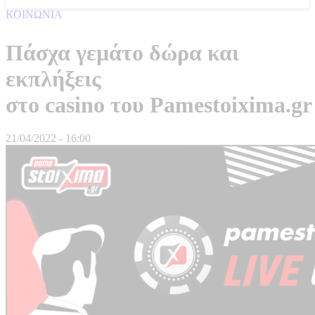
ΚΟΙΝΩΝΙΑ
Πάσχα γεμάτο δώρα και
εκπλήξεις
στο casino του Pamestoixima.gr
21/04/2022 - 16:00