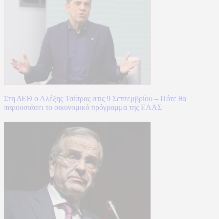
Στη ΔΕΘ ο Αλέξης Τσίπρας στις 9 Σεπτεμβρίου – Πότε θα
παρουσιάσει το οικονομικό πρόγραμμα της ΕΛΑΣ