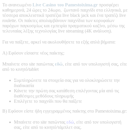
Το ανανεωμένο
Live Casino
του
Pamestoixima
.
gr
προσφέρει
καθημερινά, 24 ώρες το 24ωρο, ζωντανό παιχνίδι στα ελληνικά, με
τέσσερα αποκλειστικά τραπέζια live black jack και ένα τραπέζι live
roulett
e
. Οι παίκτες απολαμβάνουν παιχνίδια των κορυφαίων
παρόχων παγκοσμίως και εμπειρία πραγματικού καζίνο, μέσω της
τελευταίας λέξης τεχνολογίας live streaming (4Κ ανάλυση).
Για να παίξετε, αρκεί να ακολουθήσετε τα εξής απλά βήματα:
Α) Εφόσον είσαστε νέος παίκτης:
Μπαίνετε στο
site
πατώντας
εδώ
, είτε από τον υπολογιστή σας, είτε
από το κινητό/
tablet
Συμπληρώνετε τα στοιχεία σας για να ολοκληρώσετε την
διαδικασία
Κάνετε την πρώτη σας κατάθεση επιλέγοντας μία από τις
διαθέσιμες μεθόδους πληρωμής
Επιλέγετε το παιχνίδι που θα παίξετε
Β) Εφόσον είστε ήδη εγγεγραμμένος παίκτης στο
Pamestoixima
.
gr
:
Μπαίνετε στο
site
πατώντας
εδώ
, είτε από τον υπολογιστή
σας, είτε από το κινητό/τάμπλετ σας.