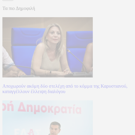
Τα πιο Δημοφιλή
Αποχωρούν ακόμη δύο στελέχη από το κόμμα της Καρυστιανού,
καταγγέλλουν έλλειψη διαλόγου