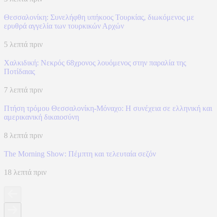
Θεσσαλονίκη: Συνελήφθη υπήκοος Τουρκίας, διωκόμενος με
ερυθρά αγγελία των τουρκικών Αρχών
5 λεπτά πριν
Χαλκιδική: Νεκρός 68χρονος λουόμενος στην παραλία της
Ποτίδαιας
7 λεπτά πριν
Πτήση τρόμου Θεσσαλονίκη-Μόναχο: Η συνέχεια σε ελληνική και
αμερικανική δικαιοσύνη
8 λεπτά πριν
The Morning Show: Πέμπτη και τελευταία σεζόν
18 λεπτά πριν