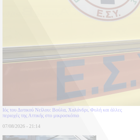
Ιός του Δυτικού Νείλου: Βούλα, Χαλάνδρι, Φυλή και άλλες
περιοχές της Αττικής στο μικροσκόπιο
07/08/2026 - 21:14