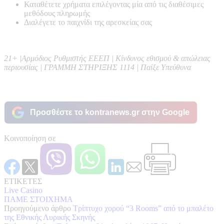
Καταθέτετε χρήματα επιλέγοντας μία από τις διαθέσιμες
μεθόδους πληρωμής
Διαλέγετε το παιχνίδι της αρεσκείας σας
21+ |Αρμόδιος Ρυθμιστής ΕΕΕΠ | Κίνδυνος εθισμού & απώλειας
περιουσίας | ΓΡΑΜΜΗ ΣΤΗΡΙΞΗΣ 1114 | Παίξε Υπεύθυνα
Προσθέστε το kontranews.gr στην Google
Κοινοποίηση σε
ΕΤΙΚΕΤΕΣ
Live Casino
ΠΑΜΕ ΣΤΟΙΧΗΜΑ
Προηγούμενο άρθρο
Τρίπτυχο χορού “3 Rooms” από το μπαλέτο
της Εθνικής Λυρικής Σκηνής