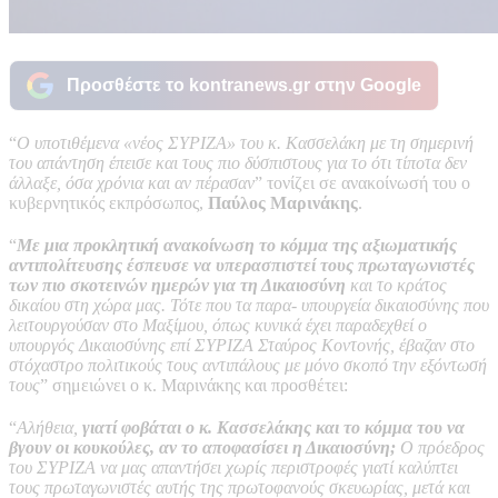
Προσθέστε το kontranews.gr στην Google
“
Ο υποτιθέμενα «νέος ΣΥΡΙΖΑ» του κ. Κασσελάκη με τη σημερινή
του απάντηση έπεισε και τους πιο δύσπιστους για το ότι τίποτα δεν
άλλαξε, όσα χρόνια και αν πέρασαν
” τονίζει σε ανακοίνωσή του ο
κυβερνητικός εκπρόσωπος,
Παύλος Μαρινάκης
.
“
Με μια προκλητική ανακοίνωση το κόμμα της αξιωματικής
αντιπολίτευσης έσπευσε να υπερασπιστεί τους πρωταγωνιστές
των πιο σκοτεινών ημερών για τη Δικαιοσύνη
και το κράτος
δικαίου στη χώρα μας. Τότε που τα παρα- υπουργεία δικαιοσύνης που
λειτουργούσαν στο Μαξίμου, όπως κυνικά έχει παραδεχθεί ο
υπουργός Δικαιοσύνης επί ΣΥΡΙΖΑ Σταύρος Κοντονής, έβαζαν στο
στόχαστρο πολιτικούς τους αντιπάλους με μόνο σκοπό την εξόντωσή
τους
” σημειώνει ο κ. Μαρινάκης και προσθέτει:
“
Αλήθεια,
γιατί φοβάται ο κ. Κασσελάκης και το κόμμα του να
βγουν οι κουκούλες, αν το αποφασίσει η Δικαιοσύνη;
Ο πρόεδρος
του ΣΥΡΙΖΑ να μας απαντήσει χωρίς περιστροφές γιατί καλύπτει
τους πρωταγωνιστές αυτής της πρωτοφανούς σκευωρίας, μετά και