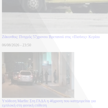
Ζάκυνθος: Πνιγμός 57χρονου Βρετανού στις «Πισίνες» Κερίου
06/08/2026 - 23:50
Υπόθεση Marfin: Στη ΓΑΔΑ η 46χρονη που κατηγορείται για
εμπλοκή στη φονική επίθεση