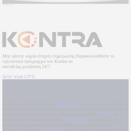
Μην χάνετε καμία στιγμή ενημέρωσης.Παρακολουθήστε το
τηλεοπτικό πρόγραμμα του
Kontra
σε
απευθείας μετάδοση
24/7.
Δείτε τώρα LIVE
Η ενημερωτική ιστοσελίδα
kontranews.gr
είναι μέλος του Kontra
Media Group ανάμεσα στα υπόλοιπα μέσα του ομίλου που είναι: ο
περιφερειακός ενημερωτικός τηλεοπτικός σταθμός
Kontra
, η
καθημερινή πολιτική εφημερίδα
Kontra News
, η εβδομαδιαία
εφημερίδα
Κυριακάτικη Kontra News
, ο ενημερωτικός
αθλητικός ιστότοπος
Filathlos.gr
και ο μουσικός ραδιοφωνικός