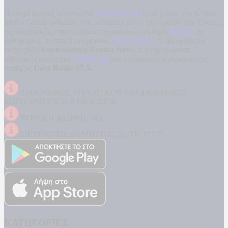
Η ενημερωτική ιστοσελίδα
kontranews.gr
είναι μέλος του Kontra
Media Group ανάμεσα στα υπόλοιπα μέσα του ομίλου που είναι: ο
περιφερειακός ενημερωτικός τηλεοπτικός σταθμός
Kontra
, η
καθημερινή πολιτική εφημερίδα
Kontra News
, η εβδομαδιαία
εφημερίδα
Κυριακάτικη Kontra News
, ο ενημερωτικός
αθλητικός ιστότοπος
Filathlos.gr
και ο μουσικός ραδιοφωνικός
σταθμός
Love Radio 97,5
.
ΔΙΑΚΡΙΤΙΚΟΣ ΤΙΤΛΟΣ: KONTRA ΕΚΔΟΤΙΚΕΣ
ΕΠΙΧΕΙΡΗΣΕΙΣ ΙΚΕ ΕΚΔΟΣΕΙΣ
ΝΟΜΙΚΗ ΜΟΡΦΗ: ΙΚΕ
ΔΙΕΥΘΥΝΣΗ: ΔΗΜΗΤΡΟΣ 31, ΤΚ 17778
ΚΑΤΗΓΟΡΙΕΣ