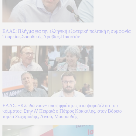
ΕΛΑΣ: Πλήγμα για την ελληνική εξωτερική πολιτική η συμφωνία
Τουρκίας-Σαουδικής Αραβίας-Πακιστάν
ΕΛΑΣ: «Κλειδώνουν» υποψηφιότητες στα ψηφοδέλτια του
κόμματος: Στην Α’ Πειραιά ο Πέτρος Κόκκαλης, στον Βόρειο
τομέα Ζαχαριάδης, Λινού, Μαυρουδής