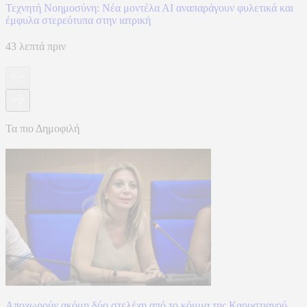
Τεχνητή Νοημοσύνη: Νέα μοντέλα ΑΙ αναπαράγουν φυλετικά και
έμφυλα στερεότυπα στην ιατρική
43 λεπτά πριν
Τα πιο Δημοφιλή
Αποχωρούν ακόμη δύο στελέχη από το κόμμα της Καρυστιανού,