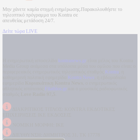
Μην χάνετε καμία στιγμή ενημέρωσης.Παρακολουθήστε το
τηλεοπτικό πρόγραμμα του
Kontra
σε
απευθείας μετάδοση
24/7.
Δείτε τώρα LIVE
Η ενημερωτική ιστοσελίδα
kontranews.gr
είναι μέλος του Kontra
Media Group ανάμεσα στα υπόλοιπα μέσα του ομίλου που είναι: ο
περιφερειακός ενημερωτικός τηλεοπτικός σταθμός
Kontra
, η
καθημερινή πολιτική εφημερίδα
Kontra News
, η εβδομαδιαία
εφημερίδα
Κυριακάτικη Kontra News
, ο ενημερωτικός
αθλητικός ιστότοπος
Filathlos.gr
και ο μουσικός ραδιοφωνικός
σταθμός
Love Radio 97,5
.
ΔΙΑΚΡΙΤΙΚΟΣ ΤΙΤΛΟΣ: KONTRA ΕΚΔΟΤΙΚΕΣ
ΕΠΙΧΕΙΡΗΣΕΙΣ ΙΚΕ ΕΚΔΟΣΕΙΣ
ΝΟΜΙΚΗ ΜΟΡΦΗ: ΙΚΕ
ΔΙΕΥΘΥΝΣΗ: ΔΗΜΗΤΡΟΣ 31, ΤΚ 17778