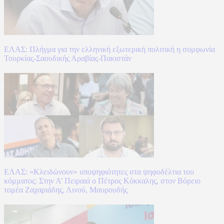
ΕΛΑΣ: Πλήγμα για την ελληνική εξωτερική πολιτική η συμφωνία
Τουρκίας-Σαουδικής Αραβίας-Πακιστάν
ΕΛΑΣ: «Κλειδώνουν» υποψηφιότητες στα ψηφοδέλτια του
κόμματος: Στην Α’ Πειραιά ο Πέτρος Κόκκαλης, στον Βόρειο
τομέα Ζαχαριάδης, Λινού, Μαυρουδής