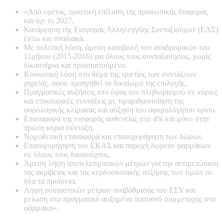
«Από εφέτος, οριστική επίλυση της προσωπικής διαφοράς
και όχι το 2027.
Κατάργηση της Εισφοράς Αλληλεγγύης Συνταξιούχων (ΕΑΣ)
έστω και σταδιακά.
Με πολιτική λύση, άμεση καταβολή των αναδρομικών του
11μήνου (2015-2016) για όλους τους συνταξιούχους, χωρίς
δικαστήρια και προαπαιτούμενα.
Κοινωνική λύση στο θέμα της τριετίας των συντάξεων
χηρείας, αφού προηγηθεί το δικαίωμα της επιλογής.
Πραγματικές αυξήσεις στο ύψος του πληθωρισμού σε κύριες
και επικουρικές συντάξεις με τιμαριθμοποίηση της
φορολογικής κλίμακας και αύξηση του αφορολόγητου ορίου.
Επαναφορά της εισφοράς ασθενείας στο 4% και μόνο στην
πρώτη κύρια σύνταξη.
Νομοθετική επαναφορά και επαναχορήγηση των δώρων.
Επαναχορήγηση του ΕΚΑΣ και παροχή δωρεάν φαρμάκων
σε όλους τους δικαιούχους.
Άμεση λήψη αποτελεσματικών μέτρων για την αντιμετώπιση
της ακρίβειας και της κερδοσκοπικής αύξησης των τιμών σε
όλα τα προϊόντα.
Λήψη ουσιαστικών μέτρων αναβάθμισης του ΕΣΥ και
μείωση στο πραγματικό αυξημένο ποσοστό συμμετοχής στα
φάρμακα».